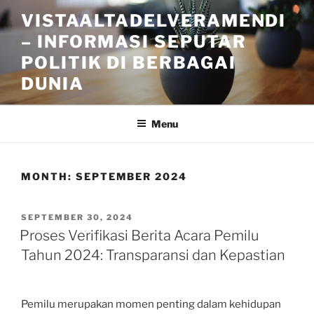
Skip
VISTAALTADELVERAMENDI
to
– INFORMASI SEPUTAR
content
POLITIK DI BERBAGAI
DUNIA
Menu
MONTH:
SEPTEMBER 2024
POSTED
SEPTEMBER 30, 2024
ON
Proses Verifikasi Berita Acara Pemilu
Tahun 2024: Transparansi dan Kepastian
Pemilu merupakan momen penting dalam kehidupan