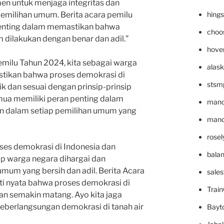
en untuk menjaga integritas dan
hing
pemilihan umum. Berita acara pemilu
penting dalam memastikan bahwa
choo
 dilakukan dengan benar dan adil.”
hove
milu Tahun 2024, kita sebagai warga
alask
tikan bahwa proses demokrasi di
stsm
ik dan sesuai dengan prinsip-prinsip
mua memiliki peran penting dalam
mano
an dalam setiap pemilihan umum yang
mande
rose
ses demokrasi di Indonesia dan
bala
p warga negara dihargai dan
umum yang bersih dan adil. Berita Acara
sale
ti nyata bahwa proses demokrasi di
Trai
an semakin matang. Ayo kita jaga
berlangsungan demokrasi di tanah air
Bayt