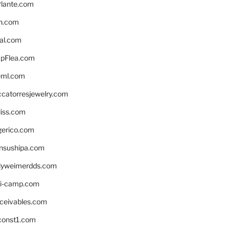
lante.com
n.com
eal.com
pFlea.com
eml.com
ccatorresjewelry.com
liss.com
gerico.com
nsushipa.com
yweimerdds.com
i-camp.com
eceivables.com
onst1.com