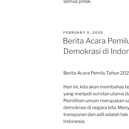
semua pihak.
POSTED
FEBRUARY 5, 2025
ON
Berita Acara Pemil
Demokrasi di Indo
Berita Acara Pemilu Tahun 202
Hari ini, kita akan membahas 
yang menjadi sorotan utama da
Pemilihan umum merupakan sal
demokrasi di negara kita. Me
transparan dan adil adalah hak
Indonesia.