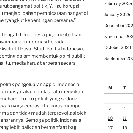
February 2025
rut pengamat politik, Y, “Isu korupsi
lu menjadi bahan pembicaraan hangat di
January 2025
menyangkut kepentingan bersama.”
December 20
 terhangat di Indonesia juga melibatkan
November 20
yampaikan informasi kepada
October 2024
ksekutif Pusat Studi Politik Indonesia,
 penting dalam membentuk opini publik
September 20
ena itu, media harus berperan secara
politik
pengeluaran sgp
di Indonesia
M
T
agi masyarakat untuk selalu mengikuti
ahami isu-isu politik yang sedang
gara yang cerdas, kita harus mampu
3
4
rima dan tidak mudah terprovokasi oleh
10
11
ebenarannya. Semoga politik Indonesia
ang lebih baik dan bermanfaat bagi
17
18