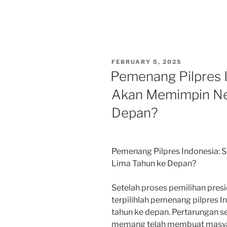
POSTED
FEBRUARY 5, 2025
ON
Pemenang Pilpres 
Akan Memimpin Ne
Depan?
Pemenang Pilpres Indonesia:
Lima Tahun ke Depan?
Setelah proses pemilihan presi
terpilihlah pemenang pilpres 
tahun ke depan. Pertarungan s
memang telah membuat masyar