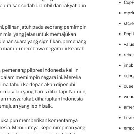
CupP
eputusan sudah diambil dan rakyat pun
mpzi
stcr
ini, pilihan jatuh pada seorang pemimpin
PopU
an misi yang jelas untuk memajukan
lehan suara yang signifikan, pemenang
valu
kan mampu membawa negara ini ke arah
rebe
jmpb
, pemenang pilpres Indonesia kali ini
drjor
r dalam memimpin negara ini. Mereka
ima tahun ke depan akan dipenuhi
quee
n masalah yang harus dihadapi. Namun,
wend
gan masyarakat, diharapkan Indonesia
majuan yang lebih baik.
amer
hrsr
kemuka pun memberikan komentarnya
onesia. Menurutnya, kepemimpinan yang
empc