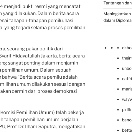
Tantangan dan
4 menjadi bukti resmi yang mencatat
 yang dilakukan. Dalam berita acara
Meningkatkan 
dalam Diplomas
enai tahapan-tahapan pemilu, hasil
hal yang terjadi selama proses pemilihan
okhe
a, seorang pakar politik dari
Syarif Hidayatullah Jakarta, berita acara
thei
ng sangat penting dalam menjamin
unbo
u pemilihan umum. Dalam sebuah
 bahwa “Berita acara pemilu adalah
catfr
emilihan umum dilakukan sesuai dengan
maria
pakan cermin dari proses demokrasi
wayw
pidf
(Komisi Pemilihan Umum) telah bekerja
uh tahapan pemilihan umum berjalan
banc
PU, Prof. Dr. Ilham Saputra, mengatakan
bett