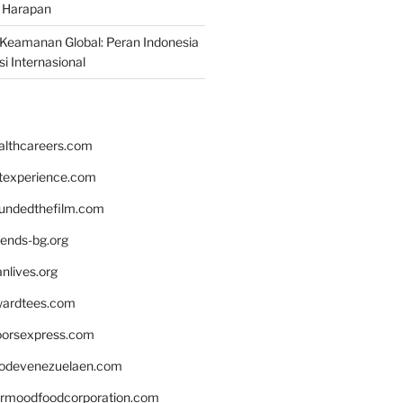
 Harapan
Keamanan Global: Peran Indonesia
i Internasional
althcareers.com
ntexperience.com
undedthefilm.com
iends-bg.org
nlives.org
ardtees.com
loorsexpress.com
odevenezuelaen.com
ermoodfoodcorporation.com