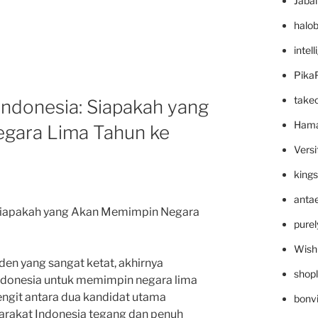
Jaba
halo
intel
Pika
take
Indonesia: Siapakah yang
Hama
gara Lima Tahun ke
Versi
king
anta
 Siapakah yang Akan Memimpin Negara
pure
Wish
den yang sangat ketat, akhirnya
shop
Indonesia untuk memimpin negara lima
engit antara dua kandidat utama
bonv
akat Indonesia tegang dan penuh