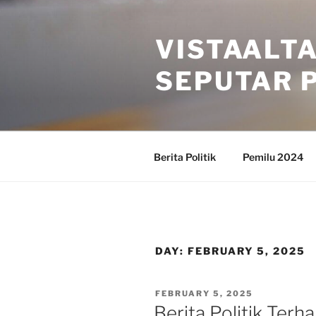
Skip
to
VISTAALT
content
SEPUTAR P
Berita Politik
Pemilu 2024
DAY:
FEBRUARY 5, 2025
POSTED
FEBRUARY 5, 2025
ON
Berita Politik Terh