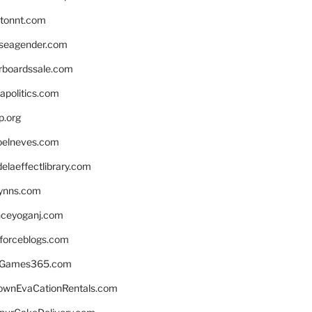
stonnt.com
seagender.com
rboardssale.com
apolitics.com
p.org
elneves.com
laeffectlibrary.com
lynns.com
nceyoganj.com
sforceblogs.com
nGames365.com
ownEvaCationRentals.com