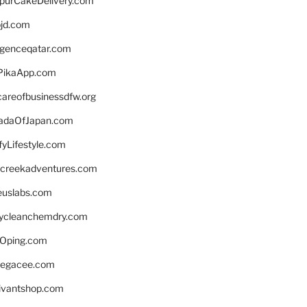
lpurCakeDelivery.com
bjd.com
ligenceqatar.com
PikaApp.com
careofbusinessdfw.org
daOfJapan.com
fyLifestyle.com
screekadventures.com
euslabs.com
lycleanchemdry.com
Oping.com
legacee.com
ivantshop.com