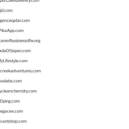
lpurCakeDelivery.com
bjd.com
ligenceqatar.com
PikaApp.com
careofbusinessdfw.org
daOfJapan.com
fyLifestyle.com
screekadventures.com
euslabs.com
lycleanchemdry.com
Oping.com
legacee.com
ivantshop.com