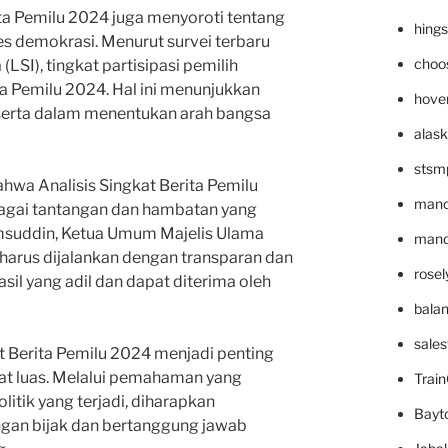
rita Pemilu 2024 juga menyoroti tentang
hing
es demokrasi. Menurut survei terbaru
choo
LSI), tingkat partisipasi pemilih
a Pemilu 2024. Hal ini menunjukkan
hove
 serta dalam menentukan arah bangsa
alask
stsm
ahwa Analisis Singkat Berita Pemilu
mano
agai tantangan dan hambatan yang
amsuddin, Ketua Umum Majelis Ulama
mande
 harus dijalankan dengan transparan dan
rose
sil yang adil dan dapat diterima oleh
bala
sale
at Berita Pemilu 2024 menjadi penting
at luas. Melalui pemahaman yang
Trai
itik yang terjadi, diharapkan
Bayt
gan bijak dan bertanggung jawab