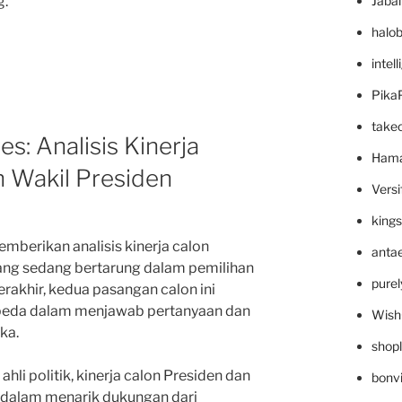
Jaba
g.
halo
intel
Pika
take
es: Analisis Kinerja
Hama
n Wakil Presiden
Versi
king
memberikan analisis kinerja calon
anta
ang sedang bertarung dalam pemilihan
pure
terakhir, kedua pasangan calon ini
rbeda dalam menjawab pertanyaan dan
Wish
ka.
shop
ahli politik, kinerja calon Presiden dan
bonv
 dalam menarik dukungan dari