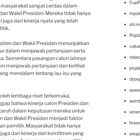
CupP
i, masyarakat sangat cerdas dalam
 dan Wakil Presiden. Mereka tidak hanya
mpzi
pi juga dari kinerja nyata yang telah
stcr
itik.
PopU
esiden dan Wakil Presiden menunjukkan
valu
ktur dalam menjawab pertanyaan serta
rebe
a. Sementara pasangan calon lainnya
am menjawab pertanyaan dan terlihat
jmpb
ang mendalam tentang isu-isu yang
drjor
quee
 oleh lembaga riset terkemuka,
wend
ap bahwa kinerja calon Presiden dan
garuh dalam keputusan mereka untuk
amer
en dan Wakil Presiden menjadi faktor
hrsr
n pemilih. Masyarakat tidak hanya
i juga dari kinerja dan komitmen yang
empc