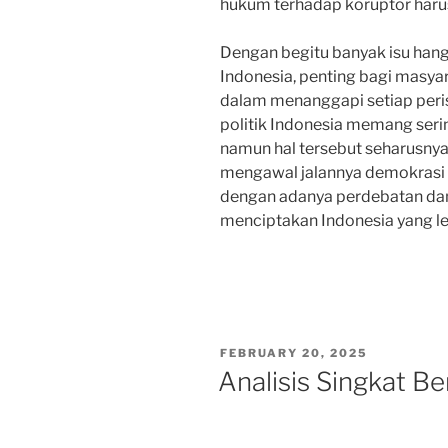
hukum terhadap koruptor harus 
Dengan begitu banyak isu hangat
Indonesia, penting bagi masyara
dalam menanggapi setiap perist
politik Indonesia memang seri
namun hal tersebut seharusnya
mengawal jalannya demokrasi 
dengan adanya perdebatan dan 
menciptakan Indonesia yang le
POSTED
FEBRUARY 20, 2025
ON
Analisis Singkat B