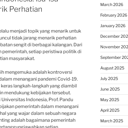
March 2026
ik Perhatian
February 2026
January 2026
selalu menjadi topik yang menarik untuk
December 20
uncul tidak jarang menarik perhatian
atan sengit di berbagai kalangan. Dari
November 20
 pemerintah, setiap peristiwa politik di
September 20
atian masyarakat.
August 2025
asih mengemuka adalah kontroversi
July 2025
 dalam menangani pandemi Covid-19.
 keras langkah-langkah yang diambil
June 2025
in mendukung kebijakan tersebut.
 Universitas Indonesia, Prof. Pandu
May 2025
ebijakan pemerintah dalam menangani
April 2025
al yang wajar dalam sebuah negara
nting adalah bagaimana pemerintah
March 2025
ertanggungjawabkan setiap