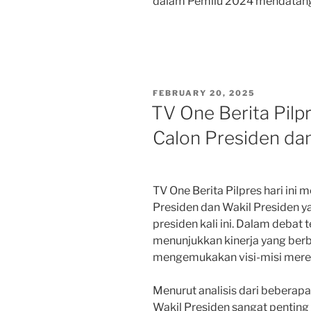
dalam Pemilu 2024 mendatan
POSTED
FEBRUARY 20, 2025
ON
TV One Berita Pilpr
Calon Presiden da
TV One Berita Pilpres hari ini 
Presiden dan Wakil Presiden y
presiden kali ini. Dalam debat 
menunjukkan kinerja yang be
mengemukakan visi-misi mere
Menurut analisis dari beberapa 
Wakil Presiden sangat penting