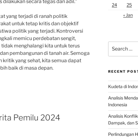
dilakukan secara tegas dan adil.”
24
25
« Jan
 yang terjadi di ranah politik
kat untuk tetap kritis dan objektif
iwa politik yang terjadi. Kontroversi
ngkali memicu perdebatan sengit,
Search
 tidak menghalangi kita untuk terus
for:
dan pembangunan di tanah air. Semoga
kritik yang sehat, kita semua dapat
bih baik di masa depan.
RECENT POS
Kudeta di Indo
Analisis Menda
Indonesia
erita Pemilu 2024
Analisis Konflik
Dampak, dan S
Perlindungan H