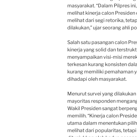
masyarakat. “Dalam Pilpres in
melihat kinerja calon Presiden
melihat dari segi retorika, teta
dilakukan,” ujar seorang ahli pol
Salah satu pasangan calon Pr
kinerja yang solid dan terstru
menyampaikan visi-misi merek
terkesan kurang konsisten dal
kurang memiliki pemahaman y
dihadapi oleh masyarakat.
Menurut survei yang dilakukan
mayoritas responden mengangg
Wakil Presiden sangat berpen
memilih. “Kinerja calon Presid
utama dalam menentukan piliha
melihat dari popularitas, tetap