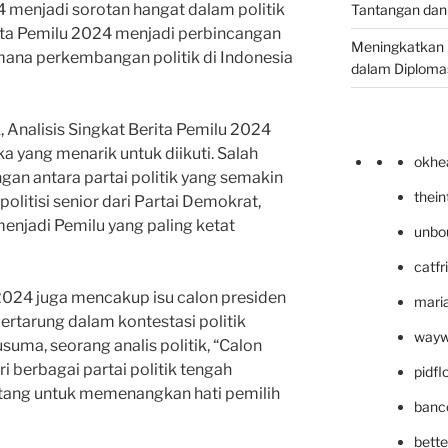
 menjadi sorotan hangat dalam politik
Tantangan dan
rita Pemilu 2024 menjadi perbincangan
Meningkatkan 
mana perkembangan politik di Indonesia
dalam Diplomas
, Analisis Singkat Berita Pemilu 2024
 yang menarik untuk diikuti. Salah
okhe
gan antara partai politik yang semakin
thei
politisi senior dari Partai Demokrat,
enjadi Pemilu yang paling ketat
unbo
catfr
 2024 juga mencakup isu calon presiden
maria
ertarung dalam kontestasi politik
wayw
suma, seorang analis politik, “Calon
i berbagai partai politik tengah
pidf
tang untuk memenangkan hati pemilih
banc
bett