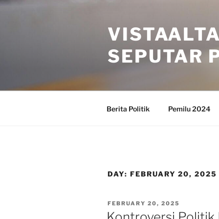
Skip
to
VISTAALT
content
SEPUTAR P
Berita Politik
Pemilu 2024
DAY:
FEBRUARY 20, 2025
POSTED
FEBRUARY 20, 2025
ON
Kontroversi Politik 