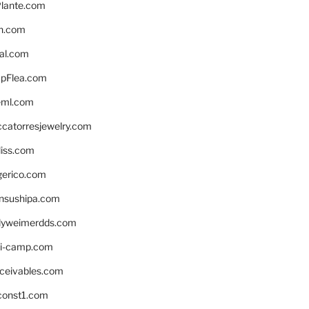
lante.com
n.com
eal.com
pFlea.com
eml.com
ccatorresjewelry.com
liss.com
gerico.com
nsushipa.com
yweimerdds.com
i-camp.com
eceivables.com
onst1.com