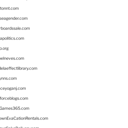
stonnt.com
seagender.com
rboardssale.com
apolitics.com
p.org
elneves.com
laeffectlibrary.com
lynns.com
nceyoganj.com
sforceblogs.com
nGames365.com
ownEvaCationRentals.com