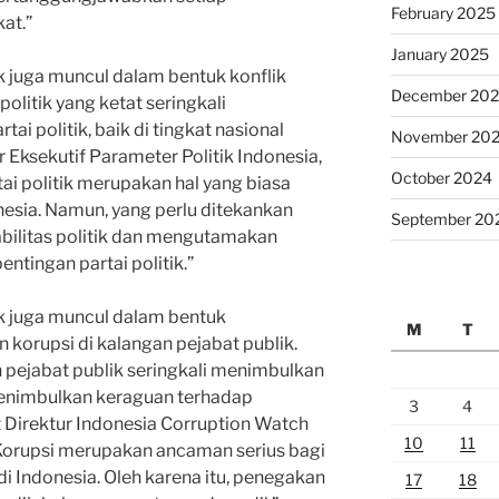
February 2025
at.”
January 2025
itik juga muncul dalam bentuk konflik
December 20
 politik yang ketat seringkali
i politik, baik di tingkat nasional
November 20
 Eksekutif Parameter Politik Indonesia,
October 2024
rtai politik merupakan hal yang biasa
nesia. Namun, yang perlu ditekankan
September 20
bilitas politik dan mengutamakan
ntingan partai politik.”
itik juga muncul dalam bentuk
M
T
korupsi di kalangan pejabat publik.
 pejabat publik seringkali menimbulkan
nimbulkan keraguan terhadap
3
4
t Direktur Indonesia Corruption Watch
10
11
Korupsi merupakan ancaman serius bagi
 Indonesia. Oleh karena itu, penegakan
17
18