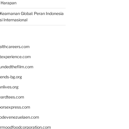
 Harapan
Keamanan Global: Peran Indonesia
i Internasional
althcareers.com
ntexperience.com
undedthefilm.com
iends-bg.org
nlives.org
ardtees.com
loorsexpress.com
odevenezuelaen.com
ermoodfoodcorporation.com