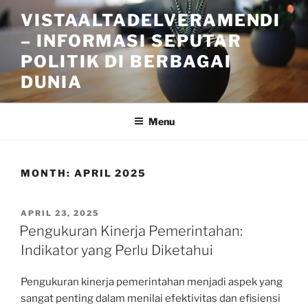
Skip
VISTAALTADELVERAMENDI
to
– INFORMASI SEPUTAR
content
POLITIK DI BERBAGAI
DUNIA
Menu
MONTH:
APRIL 2025
POSTED
APRIL 23, 2025
ON
Pengukuran Kinerja Pemerintahan:
Indikator yang Perlu Diketahui
Pengukuran kinerja pemerintahan menjadi aspek yang
sangat penting dalam menilai efektivitas dan efisiensi