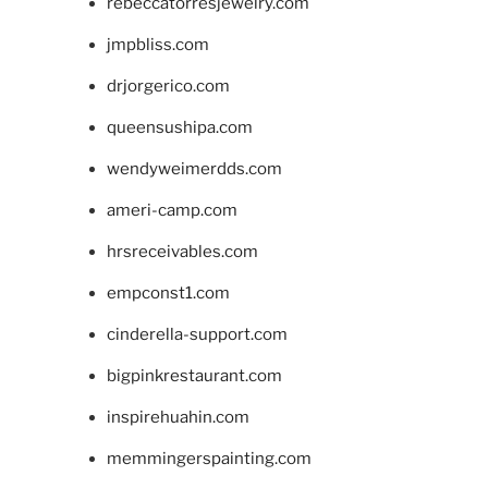
rebeccatorresjewelry.com
jmpbliss.com
drjorgerico.com
queensushipa.com
wendyweimerdds.com
ameri-camp.com
hrsreceivables.com
empconst1.com
cinderella-support.com
bigpinkrestaurant.com
inspirehuahin.com
memmingerspainting.com