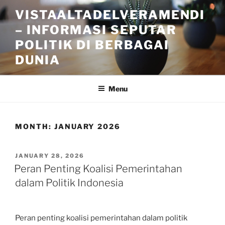
Skip
VISTAALTADELVERAMENDI
to
– INFORMASI SEPUTAR
content
POLITIK DI BERBAGAI
DUNIA
Menu
MONTH:
JANUARY 2026
POSTED
JANUARY 28, 2026
ON
Peran Penting Koalisi Pemerintahan
dalam Politik Indonesia
Peran penting koalisi pemerintahan dalam politik