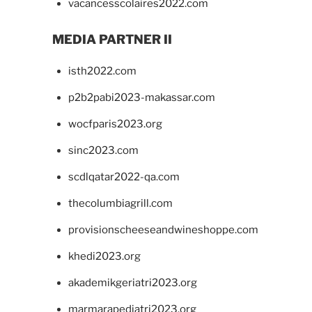
vacancesscolaires2022.com
MEDIA PARTNER II
isth2022.com
p2b2pabi2023-makassar.com
wocfparis2023.org
sinc2023.com
scdlqatar2022-qa.com
thecolumbiagrill.com
provisionscheeseandwineshoppe.com
khedi2023.org
akademikgeriatri2023.org
marmarapediatri2023.org