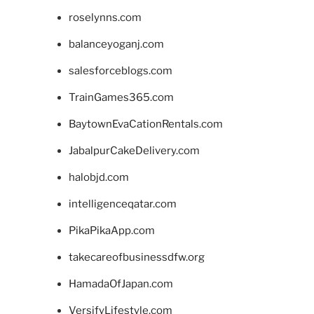
roselynns.com
balanceyoganj.com
salesforceblogs.com
TrainGames365.com
BaytownEvaCationRentals.com
JabalpurCakeDelivery.com
halobjd.com
intelligenceqatar.com
PikaPikaApp.com
takecareofbusinessdfw.org
HamadaOfJapan.com
VersifyLifestyle.com