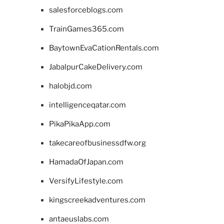
salesforceblogs.com
TrainGames365.com
BaytownEvaCationRentals.com
JabalpurCakeDelivery.com
halobjd.com
intelligenceqatar.com
PikaPikaApp.com
takecareofbusinessdfw.org
HamadaOfJapan.com
VersifyLifestyle.com
kingscreekadventures.com
antaeuslabs.com