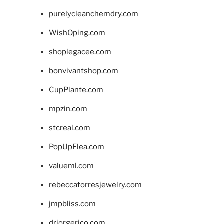
purelycleanchemdry.com
WishOping.com
shoplegacee.com
bonvivantshop.com
CupPlante.com
mpzin.com
stcreal.com
PopUpFlea.com
valueml.com
rebeccatorresjewelry.com
jmpbliss.com
drjorgerico.com