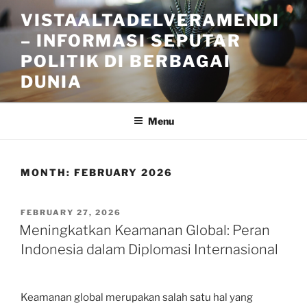
Skip
VISTAALTADELVERAMENDI
to
– INFORMASI SEPUTAR
content
POLITIK DI BERBAGAI
DUNIA
Menu
MONTH:
FEBRUARY 2026
POSTED
FEBRUARY 27, 2026
ON
Meningkatkan Keamanan Global: Peran
Indonesia dalam Diplomasi Internasional
Keamanan global merupakan salah satu hal yang