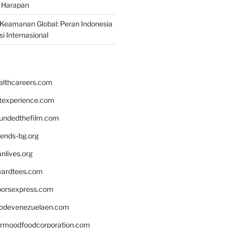
 Harapan
Keamanan Global: Peran Indonesia
i Internasional
althcareers.com
ntexperience.com
undedthefilm.com
iends-bg.org
nlives.org
ardtees.com
loorsexpress.com
odevenezuelaen.com
ermoodfoodcorporation.com