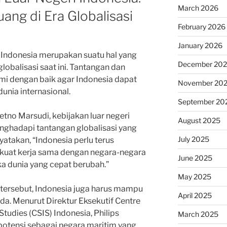
March 2026
ang di Era Globalisasi
February 2026
January 2026
i Indonesia merupakan suatu hal yang
December 20
globalisasi saat ini. Tantangan dan
mi dengan baik agar Indonesia dapat
November 20
dunia internasional.
September 20
tno Marsudi, kebijakan luar negeri
August 2025
ghadapi tantangan globalisasi yang
July 2025
atakan, “Indonesia perlu terus
kuat kerja sama dengan negara-negara
June 2025
a dunia yang cepat berubah.”
May 2025
ersebut, Indonesia juga harus mampu
April 2025
a. Menurut Direktur Eksekutif Centre
Studies (CSIS) Indonesia, Philips
March 2025
potensi sebagai negara maritim yang