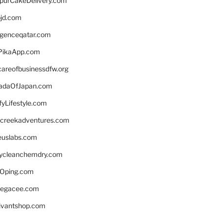
lpurCakeDelivery.com
bjd.com
ligenceqatar.com
PikaApp.com
careofbusinessdfw.org
daOfJapan.com
fyLifestyle.com
screekadventures.com
euslabs.com
lycleanchemdry.com
Oping.com
legacee.com
ivantshop.com