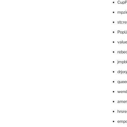
CupP
mpzi
stcr
PopU
valu
rebe
jmpb
drjor
quee
wend
amer
hrsr
empc