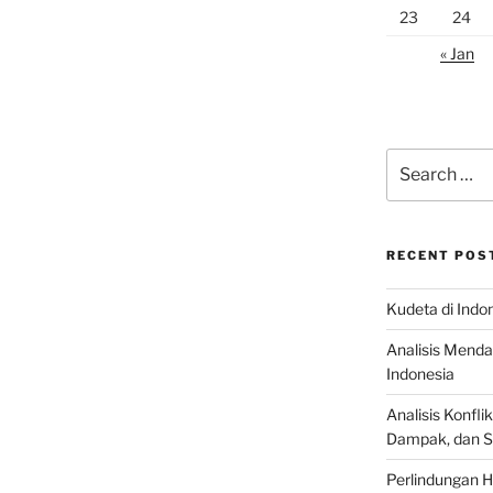
23
24
« Jan
Search
for:
RECENT POS
Kudeta di Indo
Analisis Menda
Indonesia
Analisis Konflik
Dampak, dan S
Perlindungan H