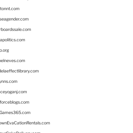
stonnt.com
seagender.com
rboardssale.com
apolitics.com
p.org
elneves.com
laeffectlibrary.com
lynns.com
nceyoganj.com
sforceblogs.com
nGames365.com
ownEvaCationRentals.com