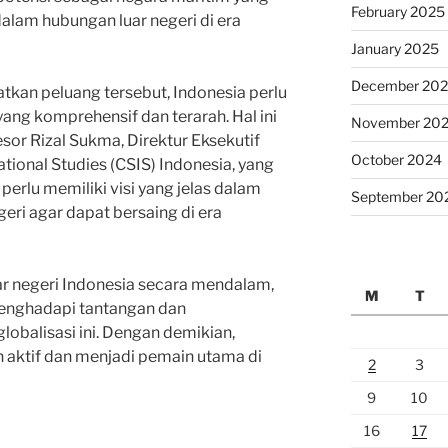
February 2025
lam hubungan luar negeri di era
January 2025
December 20
kan peluang tersebut, Indonesia perlu
yang komprehensif dan terarah. Hal ini
November 20
sor Rizal Sukma, Direktur Eksekutif
October 2024
ational Studies (CSIS) Indonesia, yang
erlu memiliki visi yang jelas dalam
September 20
eri agar dapat bersaing di era
r negeri Indonesia secara mendalam,
M
T
enghadapi tantangan dan
obalisasi ini. Dengan demikian,
n aktif dan menjadi pemain utama di
2
3
9
10
16
17