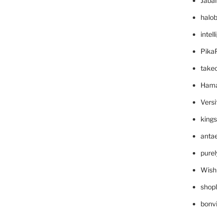
Jaba
halo
intel
Pika
take
Hama
Versi
king
anta
pure
Wish
shop
bonv