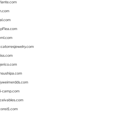
lante.com
n.com
eal.com
pFlea.com
eml.com
ccatorresjewelry.com
liss.com
gerico.com
nsushipa.com
yweimerdds.com
i-camp.com
eceivables.com
onst1.com