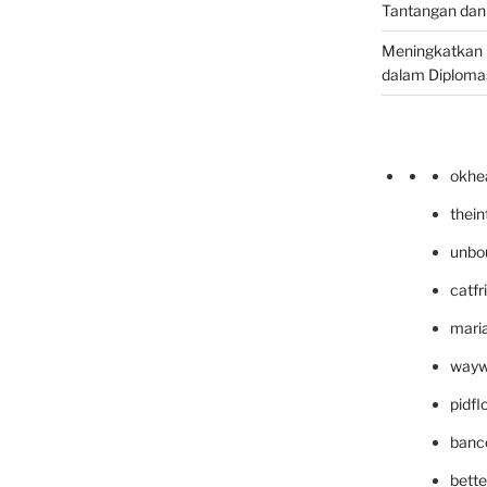
Tantangan dan
Meningkatkan 
dalam Diplomas
okhe
thei
unbo
catfr
maria
wayw
pidf
banc
bett