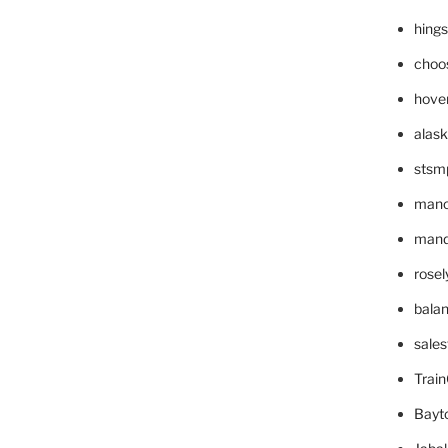
hing
choo
hove
alask
stsm
mano
mande
rose
bala
sale
Trai
Bayt