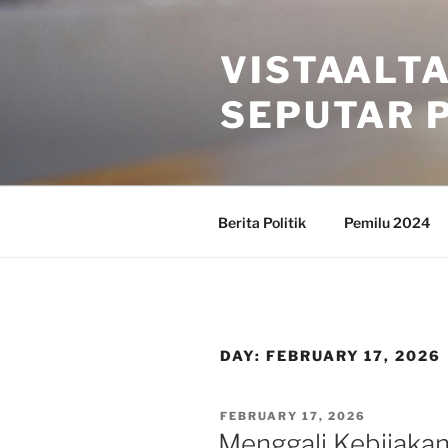
Skip
to
VISTAALT
content
SEPUTAR P
Berita Politik
Pemilu 2024
DAY:
FEBRUARY 17, 2026
POSTED
FEBRUARY 17, 2026
ON
Menggali Kebijakan