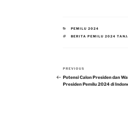
CATEGORIES
PEMILU 2024
TAGS
BERITA PEMILU 2024 TAN
Post
Previous
PREVIOUS
navigation
Post
Potensi Calon Presiden dan Wa
Presiden Pemilu 2024 di Indon