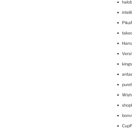
halo
intel
Pika
take
Hama
Versi
king
anta
pure
Wish
shop
bonv
CupP