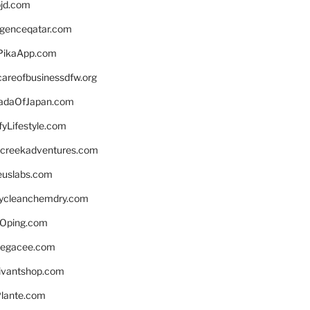
bjd.com
ligenceqatar.com
PikaApp.com
careofbusinessdfw.org
daOfJapan.com
fyLifestyle.com
screekadventures.com
euslabs.com
lycleanchemdry.com
Oping.com
legacee.com
ivantshop.com
lante.com