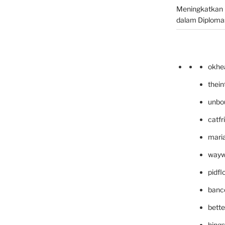
Meningkatkan 
dalam Diplomas
okhe
thei
unbo
catfr
maria
wayw
pidf
banc
bett
hing