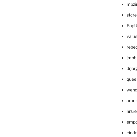
mpzi
stcr
PopU
valu
rebe
jmpb
drjor
quee
wend
amer
hrsr
empc
cinde