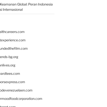
Keamanan Global: Peran Indonesia
i Internasional
althcareers.com
ntexperience.com
undedthefilm.com
iends-bg.org
nlives.org
ardtees.com
loorsexpress.com
odevenezuelaen.com
ermoodfoodcorporation.com
stonnt.com