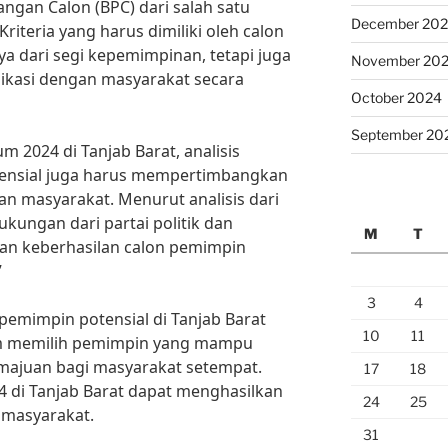
gan Calon (BPC) dari salah satu
December 20
“Kriteria yang harus dimiliki oleh calon
ya dari segi kepemimpinan, tetapi juga
November 20
asi dengan masyarakat secara
October 2024
September 20
 2024 di Tanjab Barat, analisis
tensial juga harus mempertimbangkan
dan masyarakat. Menurut analisis dari
kungan dari partai politik dan
M
T
an keberhasilan calon pemimpin
”
3
4
 pemimpin potensial di Tanjab Barat
10
11
am memilih pemimpin yang mampu
juan bagi masyarakat setempat.
17
18
di Tanjab Barat dapat menghasilkan
24
25
 masyarakat.
31