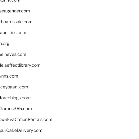
seagender.com
rboardssale.com
apolitics.com
p.org
elneves.com
laeffectlibrary.com
lynns.com
nceyoganj.com
sforceblogs.com
nGames365.com
ownEvaCationRentals.com
lpurCakeDelivery.com