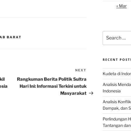
« Mar
Search
JAB BARAT
for:
RECENT POST
NEXT
Next
Kudeta di Indo
Post
kil
Rangkuman Berita Politik Sultra
Analisis Menda
esia
Hari Ini: Informasi Terkini untuk
Indonesia
Masyarakat
Analisis Konflik
Dampak, dan S
Perlindungan H
Tantangan dan