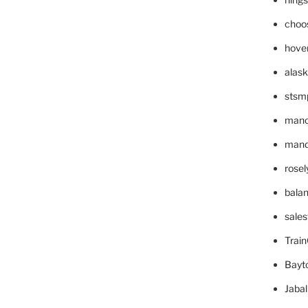
choo
hove
alask
stsm
mano
mande
rose
bala
sale
Trai
Bayt
Jaba