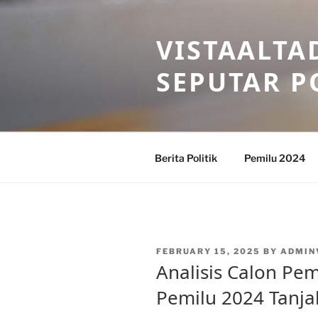
Skip
to
VISTAALTA
content
SEPUTAR P
Berita Politik
Pemilu 2024
POSTED
FEBRUARY 15, 2025
BY
ADMIN
ON
Analisis Calon Pem
Pemilu 2024 Tanja