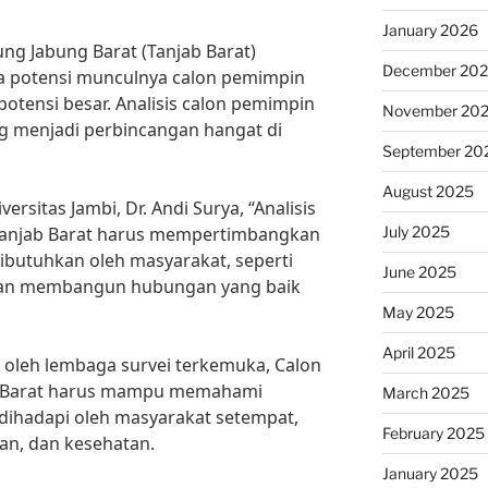
January 2026
ng Jabung Barat (Tanjab Barat)
December 20
na potensi munculnya calon pemimpin
otensi besar. Analisis calon pemimpin
November 20
g menjadi perbincangan hangat di
September 20
August 2025
ersitas Jambi, Dr. Andi Surya, “Analisis
July 2025
 Tanjab Barat harus mempertimbangkan
ibutuhkan oleh masyarakat, seperti
June 2025
puan membangun hubungan yang baik
May 2025
April 2025
n oleh lembaga survei terkemuka, Calon
ab Barat harus mampu memahami
March 2025
dihadapi oleh masyarakat setempat,
February 2025
kan, dan kesehatan.
January 2025