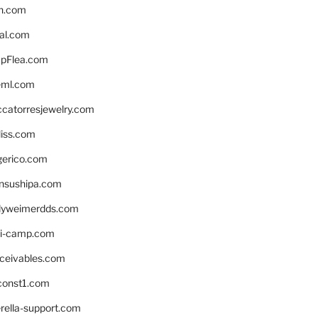
n.com
eal.com
pFlea.com
eml.com
ccatorresjewelry.com
liss.com
gerico.com
nsushipa.com
yweimerdds.com
i-camp.com
eceivables.com
onst1.com
rella-support.com