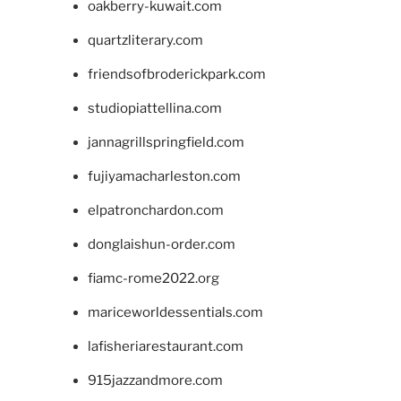
oakberry-kuwait.com
quartzliterary.com
friendsofbroderickpark.com
studiopiattellina.com
jannagrillspringfield.com
fujiyamacharleston.com
elpatronchardon.com
donglaishun-order.com
fiamc-rome2022.org
mariceworldessentials.com
lafisheriarestaurant.com
915jazzandmore.com