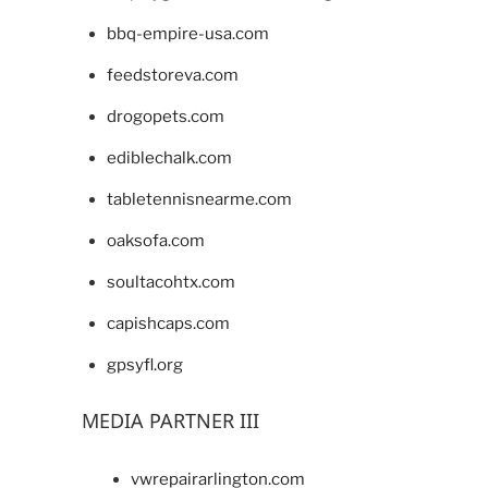
bbq-empire-usa.com
feedstoreva.com
drogopets.com
ediblechalk.com
tabletennisnearme.com
oaksofa.com
soultacohtx.com
capishcaps.com
gpsyfl.org
MEDIA PARTNER III
vwrepairarlington.com