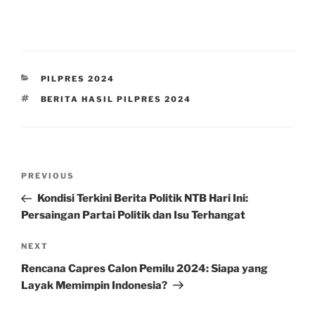
CATEGORIES
PILPRES 2024
TAGS
BERITA HASIL PILPRES 2024
Post
Previous
PREVIOUS
navigation
Post
Kondisi Terkini Berita Politik NTB Hari Ini:
Persaingan Partai Politik dan Isu Terhangat
Next
NEXT
Post
Rencana Capres Calon Pemilu 2024: Siapa yang
Layak Memimpin Indonesia?