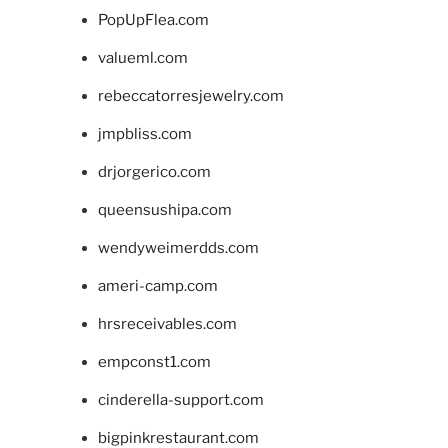
PopUpFlea.com
valueml.com
rebeccatorresjewelry.com
jmpbliss.com
drjorgerico.com
queensushipa.com
wendyweimerdds.com
ameri-camp.com
hrsreceivables.com
empconst1.com
cinderella-support.com
bigpinkrestaurant.com