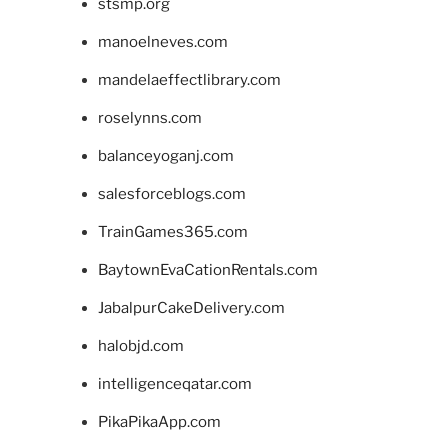
stsmp.org
manoelneves.com
mandelaeffectlibrary.com
roselynns.com
balanceyoganj.com
salesforceblogs.com
TrainGames365.com
BaytownEvaCationRentals.com
JabalpurCakeDelivery.com
halobjd.com
intelligenceqatar.com
PikaPikaApp.com