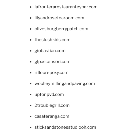
lafronterarestauranteybar.com
lilyandrosetearoom.com
olivesburgberrypatch.com
theslushkids.com
giobastian.com
glpascensori.com
rifloorepoxy.com
woolleymillingandpaving.com
uptonpvd.com
2troublegrill.com
casateranga.com
sticksandstonesstudiooh.com