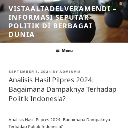
Skip
VISTAALTADELVERAMENDI –
to
INFORMASI SEPUTAR
content
POLITIK DI BERBAGAI
DUNIA
Menu
POSTED
SEPTEMBER 7, 2024
BY
ADMINVIS
ON
Analisis Hasil Pilpres 2024:
Bagaimana Dampaknya Terhadap
Politik Indonesia?
Analisis Hasil Pilpres 2024: Bagaimana Dampaknya
Terhadap Politik Indonesia?