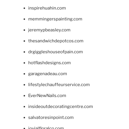
inspirehuahin.com
memmingerspainting.com
jeremypbeasley.com
thesandwichdepotcos.com
drgiggleshouseofpain.com
hotflashdesigns.com
garagenadeau.com
lifestylechauffeurservice.com
EverNewNails.com
insideoutdecoratingcentre.com
salvatoresinpoint.com
jovialfloralco.com