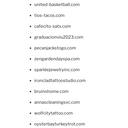
united-basketball.com
tios-tacos.com
cafecito-satx.com
graduacionviu2023.com
pecanjackstogo.com
zengardendayspa.com
sparklejewelryinc.com
ironcladtattoostudio.com
bruinshome.com
annascleaningsvc.com
wolfcitytattoo.com
oysterbayturkeytrot.com