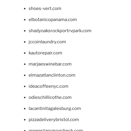
shoes-vert.com
elbotanicopanama.com
shadyoaksrockportrvpark.com
jccoinlaundry.com
kautorepair.com
marjaeswinebar.com
elmazatlanclinton.com
ideacoffeenyc.com
odieschillicothe.com
lacantinitagalesburg.com
pizzadeliverybristol.com
greenstarsmogcheck.com