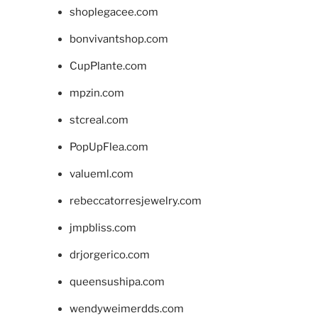
shoplegacee.com
bonvivantshop.com
CupPlante.com
mpzin.com
stcreal.com
PopUpFlea.com
valueml.com
rebeccatorresjewelry.com
jmpbliss.com
drjorgerico.com
queensushipa.com
wendyweimerdds.com