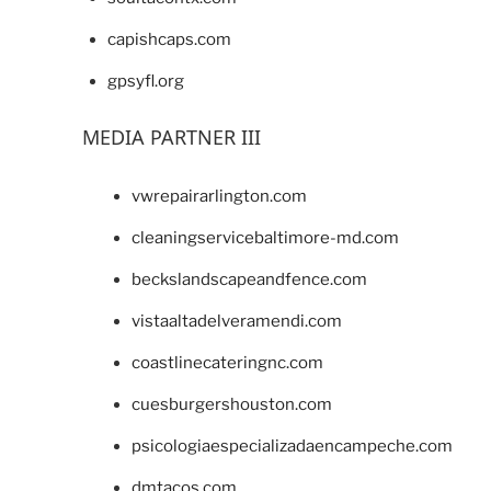
capishcaps.com
gpsyfl.org
MEDIA PARTNER III
vwrepairarlington.com
cleaningservicebaltimore-md.com
beckslandscapeandfence.com
vistaaltadelveramendi.com
coastlinecateringnc.com
cuesburgershouston.com
psicologiaespecializadaencampeche.com
dmtacos.com