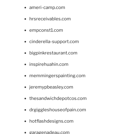
ameri-camp.com
hrsreceivables.com
empconst1.com
cinderella-support.com
bigpinkrestaurant.com
inspirehuahin.com
memmingerspainting.com
jeremypbeasley.com
thesandwichdepotcos.com
drgiggleshouseofpain.com
hotflashdesigns.com
garagenadeau.com