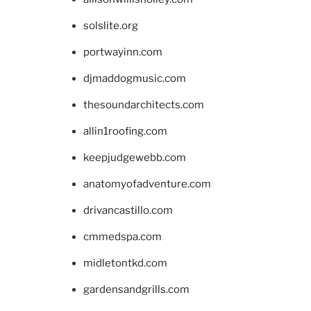
solslite.org
portwayinn.com
djmaddogmusic.com
thesoundarchitects.com
allin1roofing.com
keepjudgewebb.com
anatomyofadventure.com
drivancastillo.com
cmmedspa.com
midletontkd.com
gardensandgrills.com