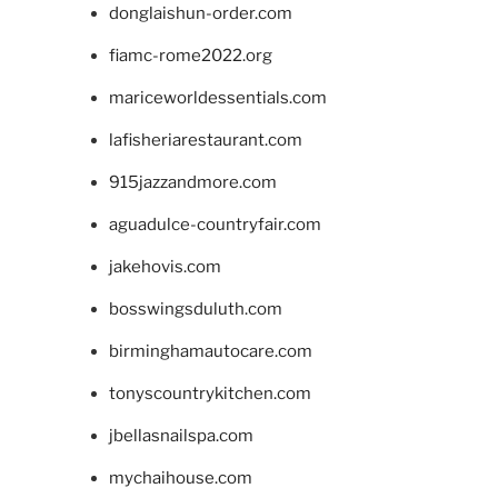
donglaishun-order.com
fiamc-rome2022.org
mariceworldessentials.com
lafisheriarestaurant.com
915jazzandmore.com
aguadulce-countryfair.com
jakehovis.com
bosswingsduluth.com
birminghamautocare.com
tonyscountrykitchen.com
jbellasnailspa.com
mychaihouse.com