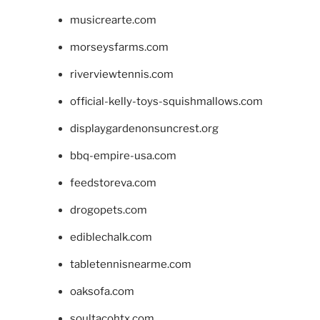
musicrearte.com
morseysfarms.com
riverviewtennis.com
official-kelly-toys-squishmallows.com
displaygardenonsuncrest.org
bbq-empire-usa.com
feedstoreva.com
drogopets.com
ediblechalk.com
tabletennisnearme.com
oaksofa.com
soultacohtx.com