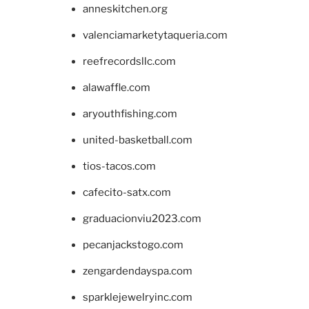
anneskitchen.org
valenciamarketytaqueria.com
reefrecordsllc.com
alawaffle.com
aryouthfishing.com
united-basketball.com
tios-tacos.com
cafecito-satx.com
graduacionviu2023.com
pecanjackstogo.com
zengardendayspa.com
sparklejewelryinc.com