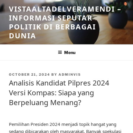
Skip
VISTAALTADELVERAMENDI –
to
INFORMASI SEPUTAR
content
POLITIK DI BERBAGAI
DUNIA
Menu
POSTED
OCTOBER 21, 2024
BY
ADMINVIS
ON
Analisis Kandidat Pilpres 2024
Versi Kompas: Siapa yang
Berpeluang Menang?
Pemilihan Presiden 2024 menjadi topik hangat yang
sedang dibicarakan oleh masyarakat. Banyak spekulasi