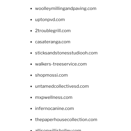
woolleymillingandpaving.com
uptonpvd.com
2troublegrill.com
casateranga.com
sticksandstonesstudiooh.com
walkers-treeservice.com
shopmossi.com
untamedcollectivesd.com
mxpwellness.com
infernocanine.com
thepaperhousecollection.com
allisonwillisholley.com