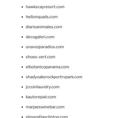
hawkscayresort.com
hellonquads.com
diarioanimales.com
decogaleri.com
unavozparadios.com
shoes-vert.com
elbotanicopanama.com
shadyoaksrockportrvpark.com
jccoinlaundry.com
kautorepair.com
marjaeswinebar.com
elmazatlanclinton.com