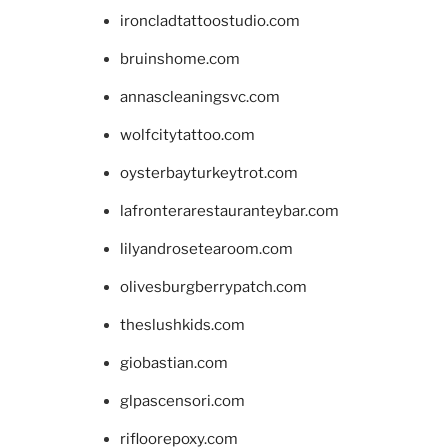
ironcladtattoostudio.com
bruinshome.com
annascleaningsvc.com
wolfcitytattoo.com
oysterbayturkeytrot.com
lafronterarestauranteybar.com
lilyandrosetearoom.com
olivesburgberrypatch.com
theslushkids.com
giobastian.com
glpascensori.com
rifloorepoxy.com