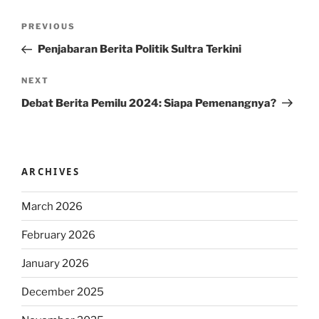
Post
Previous
PREVIOUS
navigation
Post
Penjabaran Berita Politik Sultra Terkini
Next
NEXT
Post
Debat Berita Pemilu 2024: Siapa Pemenangnya?
ARCHIVES
March 2026
February 2026
January 2026
December 2025