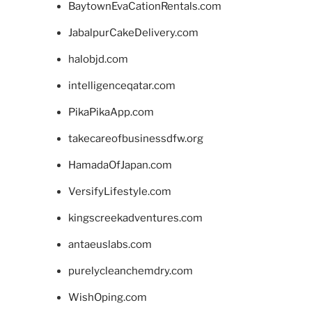
BaytownEvaCationRentals.com
JabalpurCakeDelivery.com
halobjd.com
intelligenceqatar.com
PikaPikaApp.com
takecareofbusinessdfw.org
HamadaOfJapan.com
VersifyLifestyle.com
kingscreekadventures.com
antaeuslabs.com
purelycleanchemdry.com
WishOping.com