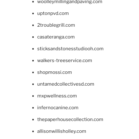
woolleymillingandpaving.com
uptonpvd.com
2troublegrill.com
casateranga.com
sticksandstonesstudiooh.com
walkers-treeservice.com
shopmossi.com
untamedcollectivesd.com
mxpwellness.com
infernocanine.com
thepaperhousecollection.com
allisonwillisholley.com