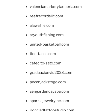
valenciamarketytaqueria.com
reefrecordsllc.com
alawaffle.com
aryouthfishing.com
united-basketball.com
tios-tacos.com
cafecito-satx.com
graduacionviu2023.com
pecanjackstogo.com
zengardendayspa.com
sparklejewelryinc.com
ironcladtattoostudio.com