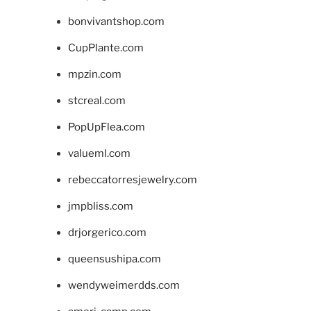
bonvivantshop.com
CupPlante.com
mpzin.com
stcreal.com
PopUpFlea.com
valueml.com
rebeccatorresjewelry.com
jmpbliss.com
drjorgerico.com
queensushipa.com
wendyweimerdds.com