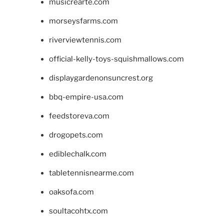
musicrearte.com
morseysfarms.com
riverviewtennis.com
official-kelly-toys-squishmallows.com
displaygardenonsuncrest.org
bbq-empire-usa.com
feedstoreva.com
drogopets.com
ediblechalk.com
tabletennisnearme.com
oaksofa.com
soultacohtx.com