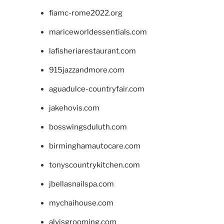
fiamc-rome2022.org
mariceworldessentials.com
lafisheriarestaurant.com
915jazzandmore.com
aguadulce-countryfair.com
jakehovis.com
bosswingsduluth.com
birminghamautocare.com
tonyscountrykitchen.com
jbellasnailspa.com
mychaihouse.com
alvisgrooming.com