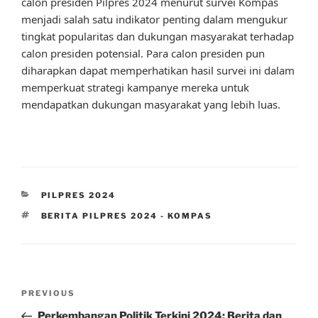
calon presiden Pilpres 2024 menurut survei Kompas
menjadi salah satu indikator penting dalam mengukur
tingkat popularitas dan dukungan masyarakat terhadap
calon presiden potensial. Para calon presiden pun
diharapkan dapat memperhatikan hasil survei ini dalam
memperkuat strategi kampanye mereka untuk
mendapatkan dukungan masyarakat yang lebih luas.
CATEGORIES
PILPRES 2024
TAGS
BERITA PILPRES 2024 - KOMPAS
Post
Previous
PREVIOUS
navigation
Post
Perkembangan Politik Terkini 2024: Berita dan