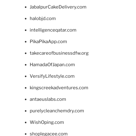
JabalpurCakeDelivery.com
halobjd.com
intelligenceqatar.com
PikaPikaApp.com
takecareofbusinessdfw.org
HamadaOfJapan.com
VersifyLifestyle.com
kingscreekadventures.com
antaeuslabs.com
purelycleanchemdry.com
WishOping.com
shoplegacee.com