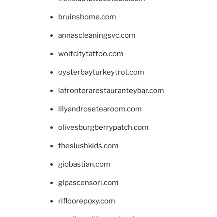
bruinshome.com
annascleaningsvc.com
wolfcitytattoo.com
oysterbayturkeytrot.com
lafronterarestauranteybar.com
lilyandrosetearoom.com
olivesburgberrypatch.com
theslushkids.com
giobastian.com
glpascensori.com
rifloorepoxy.com