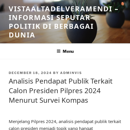
Skip
VISTAALTADELVERAMENDI –
to
INFORMASI SEPUTAR
content
POLITIK DI BERBAGAI
DUNIA
Menu
POSTED
DECEMBER 18, 2024
BY
ADMINVIS
ON
Analisis Pendapat Publik Terkait
Calon Presiden Pilpres 2024
Menurut Survei Kompas
Menjelang Pilpres 2024, analisis pendapat publik terkait
calon presiden menjadi topik yang hangat