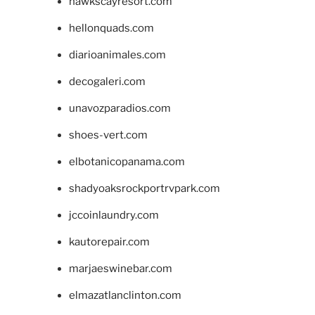
hawkscayresort.com
hellonquads.com
diarioanimales.com
decogaleri.com
unavozparadios.com
shoes-vert.com
elbotanicopanama.com
shadyoaksrockportrvpark.com
jccoinlaundry.com
kautorepair.com
marjaeswinebar.com
elmazatlanclinton.com