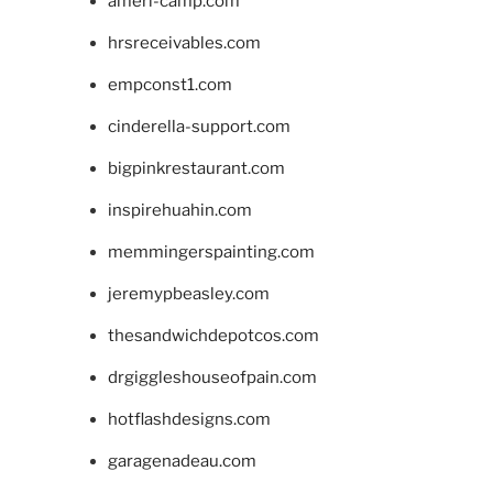
ameri-camp.com
hrsreceivables.com
empconst1.com
cinderella-support.com
bigpinkrestaurant.com
inspirehuahin.com
memmingerspainting.com
jeremypbeasley.com
thesandwichdepotcos.com
drgiggleshouseofpain.com
hotflashdesigns.com
garagenadeau.com