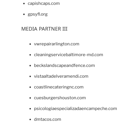
capishcaps.com
gpsyfl.org
MEDIA PARTNER III
vwrepairarlington.com
cleaningservicebaltimore-md.com
beckslandscapeandfence.com
vistaaltadelveramendi.com
coastlinecateringnc.com
cuesburgershouston.com
psicologiaespecializadaencampeche.com
dmtacos.com