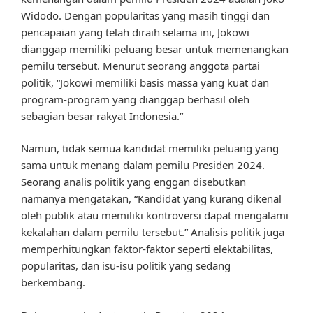
Widodo. Dengan popularitas yang masih tinggi dan
pencapaian yang telah diraih selama ini, Jokowi
dianggap memiliki peluang besar untuk memenangkan
pemilu tersebut. Menurut seorang anggota partai
politik, “Jokowi memiliki basis massa yang kuat dan
program-program yang dianggap berhasil oleh
sebagian besar rakyat Indonesia.”
Namun, tidak semua kandidat memiliki peluang yang
sama untuk menang dalam pemilu Presiden 2024.
Seorang analis politik yang enggan disebutkan
namanya mengatakan, “Kandidat yang kurang dikenal
oleh publik atau memiliki kontroversi dapat mengalami
kekalahan dalam pemilu tersebut.” Analisis politik juga
memperhitungkan faktor-faktor seperti elektabilitas,
popularitas, dan isu-isu politik yang sedang
berkembang.