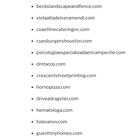
beckslandscapeandfence.com
vistaaltadelveramendi.com
coastlinecateringnc.com
cuesburgershouston.com
psicologiaespecializadaencampeche.com
dmtacos.com
crescentstreetprinting.com
hornopizza.com
driveadragster.com
hematologa.com
lizaivanov.com
guesttinyhomes.com