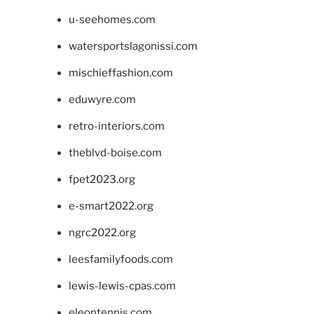
u-seehomes.com
watersportslagonissi.com
mischieffashion.com
eduwyre.com
retro-interiors.com
theblvd-boise.com
fpet2023.org
e-smart2022.org
ngrc2022.org
leesfamilyfoods.com
lewis-lewis-cpas.com
eleontennis.com