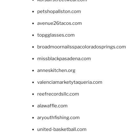
petshopallston.com
avenue26tacos.com
topgglasses.com
broadmoornailsspacoloradosprings.com
missblackpasadena.com
anneskitchen.org
valenciamarketytaqueria.com
reefrecordsllc.com
alawaffle.com
aryouthfishing.com
united-basketball.com