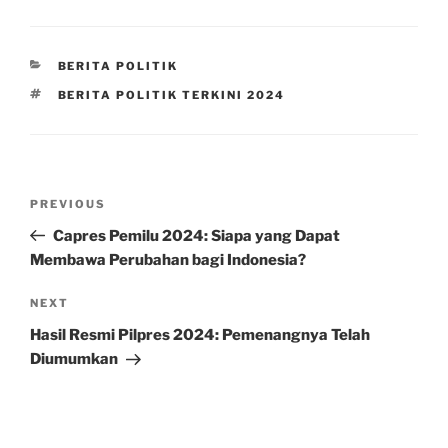
CATEGORIES
BERITA POLITIK
TAGS
BERITA POLITIK TERKINI 2024
Post
Previous
PREVIOUS
navigation
Post
Capres Pemilu 2024: Siapa yang Dapat
Membawa Perubahan bagi Indonesia?
Next
NEXT
Post
Hasil Resmi Pilpres 2024: Pemenangnya Telah
Diumumkan