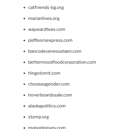
catfriends-bg.org
marianlives.org
waywardtees.com
pidfloorsexpress.com
bancodevenezuelaen.com
bettermoodfoodcorporation.com
hingstonnt.com
chooseagender.com
hoverboardssale.com
alaskapolitics.com
stsmp.org
manoelneves.com