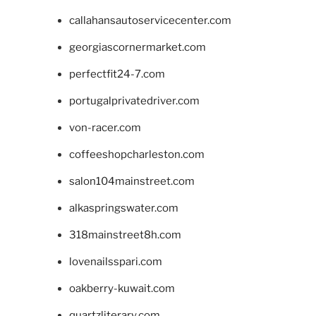
callahansautoservicecenter.com
georgiascornermarket.com
perfectfit24-7.com
portugalprivatedriver.com
von-racer.com
coffeeshopcharleston.com
salon104mainstreet.com
alkaspringswater.com
318mainstreet8h.com
lovenailsspari.com
oakberry-kuwait.com
quartzliterary.com