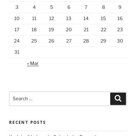
3
4
5
6
7
8
9
10
11
12
13
14
15
16
17
18
19
20
21
22
23
24
25
26
27
28
29
30
31
« Mar
Search
Search
for:
RECENT POSTS