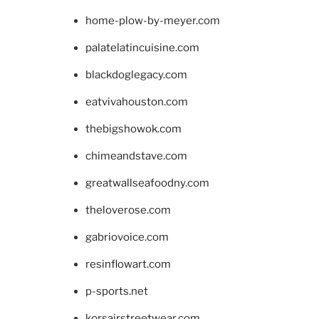
home-plow-by-meyer.com
palatelatincuisine.com
blackdoglegacy.com
eatvivahouston.com
thebigshowok.com
chimeandstave.com
greatwallseafoodny.com
theloverose.com
gabriovoice.com
resinflowart.com
p-sports.net
korsairstreetwear.com