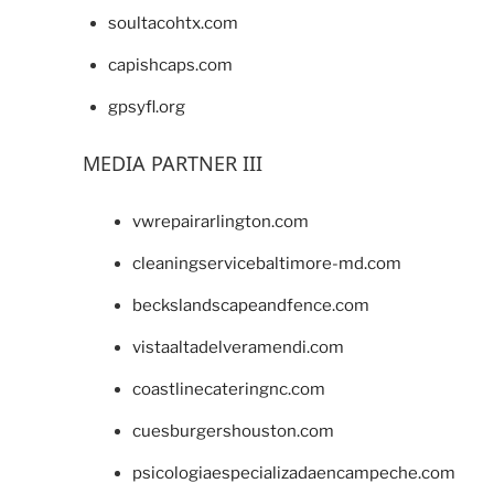
soultacohtx.com
capishcaps.com
gpsyfl.org
MEDIA PARTNER III
vwrepairarlington.com
cleaningservicebaltimore-md.com
beckslandscapeandfence.com
vistaaltadelveramendi.com
coastlinecateringnc.com
cuesburgershouston.com
psicologiaespecializadaencampeche.com