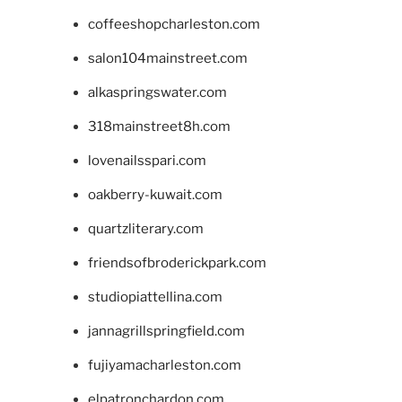
coffeeshopcharleston.com
salon104mainstreet.com
alkaspringswater.com
318mainstreet8h.com
lovenailsspari.com
oakberry-kuwait.com
quartzliterary.com
friendsofbroderickpark.com
studiopiattellina.com
jannagrillspringfield.com
fujiyamacharleston.com
elpatronchardon.com