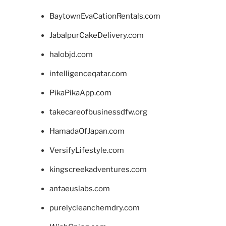
BaytownEvaCationRentals.com
JabalpurCakeDelivery.com
halobjd.com
intelligenceqatar.com
PikaPikaApp.com
takecareofbusinessdfw.org
HamadaOfJapan.com
VersifyLifestyle.com
kingscreekadventures.com
antaeuslabs.com
purelycleanchemdry.com