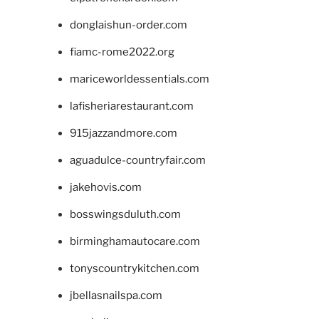
donglaishun-order.com
fiamc-rome2022.org
mariceworldessentials.com
lafisheriarestaurant.com
915jazzandmore.com
aguadulce-countryfair.com
jakehovis.com
bosswingsduluth.com
birminghamautocare.com
tonyscountrykitchen.com
jbellasnailspa.com