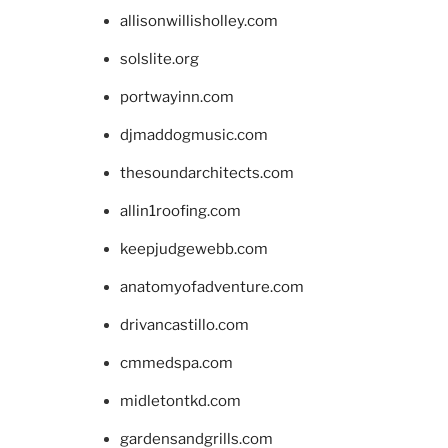
allisonwillisholley.com
solslite.org
portwayinn.com
djmaddogmusic.com
thesoundarchitects.com
allin1roofing.com
keepjudgewebb.com
anatomyofadventure.com
drivancastillo.com
cmmedspa.com
midletontkd.com
gardensandgrills.com