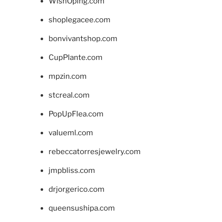
WishOping.com
shoplegacee.com
bonvivantshop.com
CupPlante.com
mpzin.com
stcreal.com
PopUpFlea.com
valueml.com
rebeccatorresjewelry.com
jmpbliss.com
drjorgerico.com
queensushipa.com