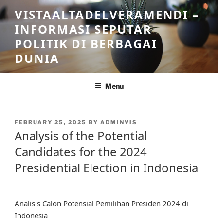
Skip
VISTAALTADELVERAMENDI –
to
INFORMASI SEPUTAR
content
POLITIK DI BERBAGAI
DUNIA
Menu
POSTED
FEBRUARY 25, 2025
BY
ADMINVIS
ON
Analysis of the Potential
Candidates for the 2024
Presidential Election in Indonesia
Analisis Calon Potensial Pemilihan Presiden 2024 di
Indonesia