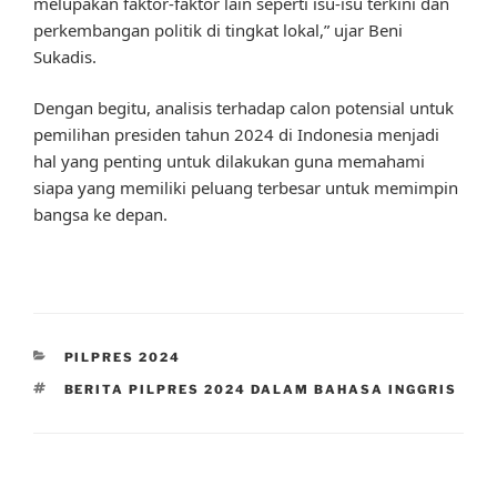
melupakan faktor-faktor lain seperti isu-isu terkini dan
perkembangan politik di tingkat lokal,” ujar Beni
Sukadis.
Dengan begitu, analisis terhadap calon potensial untuk
pemilihan presiden tahun 2024 di Indonesia menjadi
hal yang penting untuk dilakukan guna memahami
siapa yang memiliki peluang terbesar untuk memimpin
bangsa ke depan.
CATEGORIES
PILPRES 2024
TAGS
BERITA PILPRES 2024 DALAM BAHASA INGGRIS