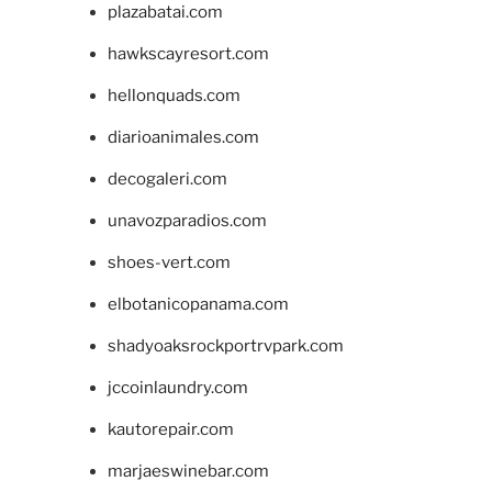
plazabatai.com
hawkscayresort.com
hellonquads.com
diarioanimales.com
decogaleri.com
unavozparadios.com
shoes-vert.com
elbotanicopanama.com
shadyoaksrockportrvpark.com
jccoinlaundry.com
kautorepair.com
marjaeswinebar.com