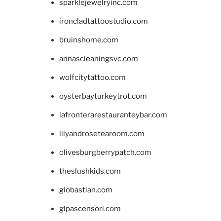
sparklejewelryinc.com
ironcladtattoostudio.com
bruinshome.com
annascleaningsvc.com
wolfcitytattoo.com
oysterbayturkeytrot.com
lafronterarestauranteybar.com
lilyandrosetearoom.com
olivesburgberrypatch.com
theslushkids.com
giobastian.com
glpascensori.com