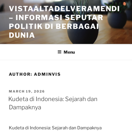
Skip
VISTAALTADELVERAMENDI
to
– INFORMASI SEPUTAR
content
POLITIK DI BERBAGAI
DUNIA
Menu
AUTHOR:
ADMINVIS
POSTED
MARCH 19, 2026
ON
Kudeta di Indonesia: Sejarah dan
Dampaknya
Kudeta di Indonesia: Sejarah dan Dampaknya