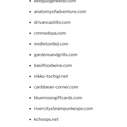
keepjudgewebb.com
anatomyofadventure.com
drivancastillo.com
cmmedspa.com
midletontkd.com
gardensandgrills.com
basilfoodwine.com
nikko-tochigi.net
caribbean-corner.com
bluemoongiftcards.com
rivercitysteampunkexpo.com
kchoops.net