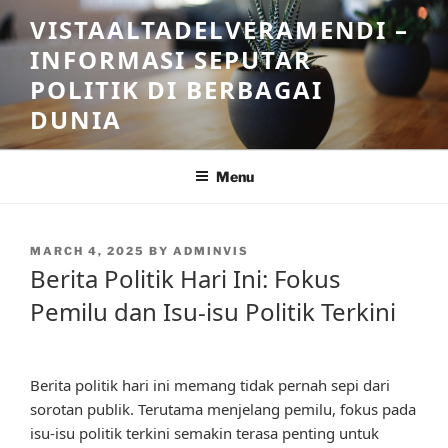
Skip
VISTAALTADELVERAMENDI –
to
INFORMASI SEPUTAR
content
POLITIK DI BERBAGAI
DUNIA
Menu
POSTED
MARCH 4, 2025
BY
ADMINVIS
ON
Berita Politik Hari Ini: Fokus
Pemilu dan Isu-isu Politik Terkini
Berita politik hari ini memang tidak pernah sepi dari
sorotan publik. Terutama menjelang pemilu, fokus pada
isu-isu politik terkini semakin terasa penting untuk