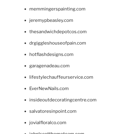
memmingerspainting.com
jeremypbeasley.com
thesandwichdepotcos.com
drgiggleshouseofpain.com
hotflashdesigns.com
garagenadeau.com
lifestylechauffeurservice.com
EverNewNails.com
insideoutdecoratingcentre.com
salvatoresinpoint.com
jovialfloralco.com
johnlscotthometeam.com