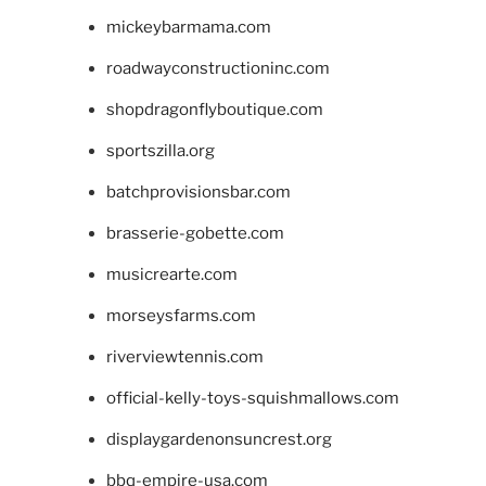
mickeybarmama.com
roadwayconstructioninc.com
shopdragonflyboutique.com
sportszilla.org
batchprovisionsbar.com
brasserie-gobette.com
musicrearte.com
morseysfarms.com
riverviewtennis.com
official-kelly-toys-squishmallows.com
displaygardenonsuncrest.org
bbq-empire-usa.com