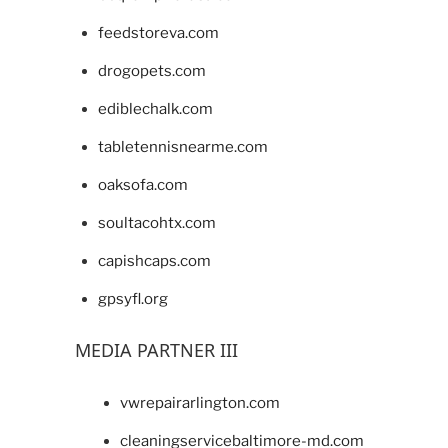
feedstoreva.com
drogopets.com
ediblechalk.com
tabletennisnearme.com
oaksofa.com
soultacohtx.com
capishcaps.com
gpsyfl.org
MEDIA PARTNER III
vwrepairarlington.com
cleaningservicebaltimore-md.com