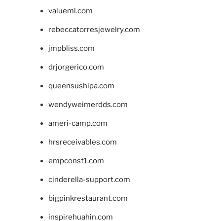
valueml.com
rebeccatorresjewelry.com
jmpbliss.com
drjorgerico.com
queensushipa.com
wendyweimerdds.com
ameri-camp.com
hrsreceivables.com
empconst1.com
cinderella-support.com
bigpinkrestaurant.com
inspirehuahin.com