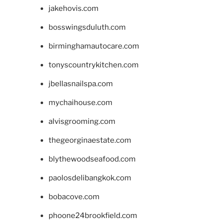
jakehovis.com
bosswingsduluth.com
birminghamautocare.com
tonyscountrykitchen.com
jbellasnailspa.com
mychaihouse.com
alvisgrooming.com
thegeorginaestate.com
blythewoodseafood.com
paolosdelibangkok.com
bobacove.com
phoone24brookfield.com