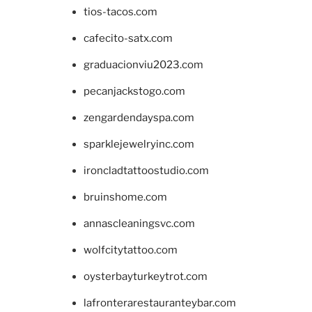
tios-tacos.com
cafecito-satx.com
graduacionviu2023.com
pecanjackstogo.com
zengardendayspa.com
sparklejewelryinc.com
ironcladtattoostudio.com
bruinshome.com
annascleaningsvc.com
wolfcitytattoo.com
oysterbayturkeytrot.com
lafronterarestauranteybar.com