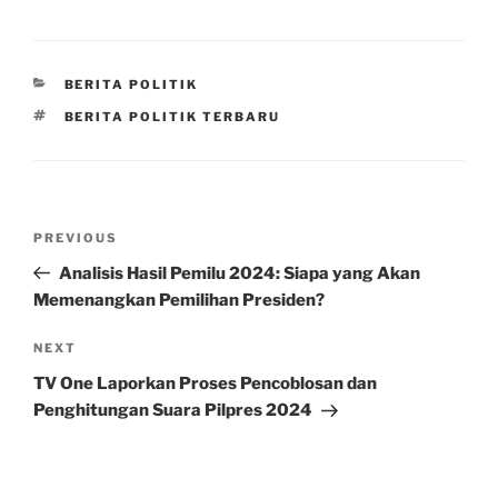
CATEGORIES
BERITA POLITIK
TAGS
BERITA POLITIK TERBARU
Post
Previous
PREVIOUS
navigation
Post
Analisis Hasil Pemilu 2024: Siapa yang Akan
Memenangkan Pemilihan Presiden?
Next
NEXT
Post
TV One Laporkan Proses Pencoblosan dan
Penghitungan Suara Pilpres 2024