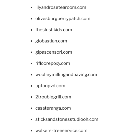
lilyandrosetearoom.com
olivesburgberrypatch.com
theslushkids.com
giobastian.com
glpascensori.com
rifloorepoxy.com
woolleymillingandpaving.com
uptonpvd.com
2troublegrill.com
casateranga.com
sticksandstonesstudiooh.com
walkers-treeservice.com