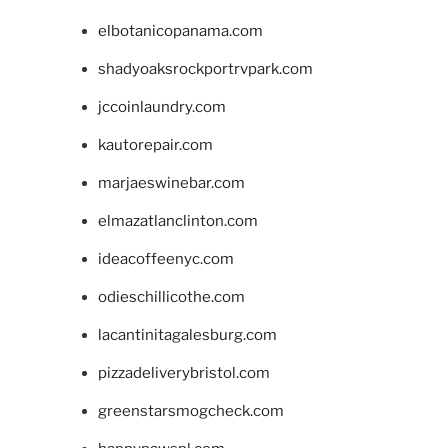
elbotanicopanama.com
shadyoaksrockportrvpark.com
jccoinlaundry.com
kautorepair.com
marjaeswinebar.com
elmazatlanclinton.com
ideacoffeenyc.com
odieschillicothe.com
lacantinitagalesburg.com
pizzadeliverybristol.com
greenstarsmogcheck.com