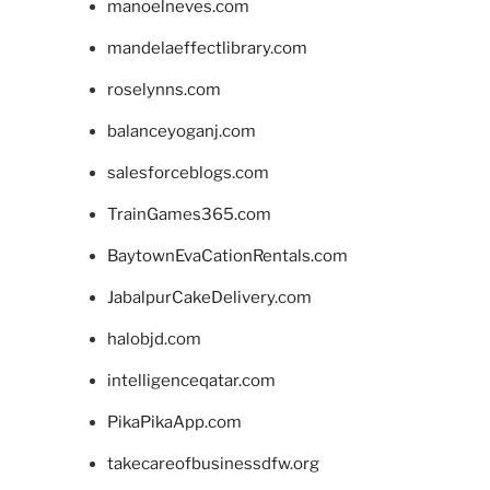
manoelneves.com
mandelaeffectlibrary.com
roselynns.com
balanceyoganj.com
salesforceblogs.com
TrainGames365.com
BaytownEvaCationRentals.com
JabalpurCakeDelivery.com
halobjd.com
intelligenceqatar.com
PikaPikaApp.com
takecareofbusinessdfw.org