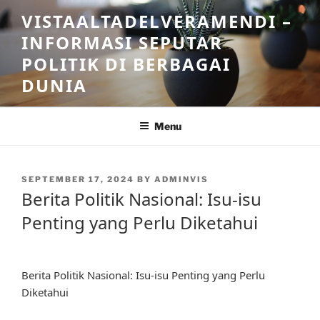
Skip
VISTAALTADELVERAMENDI –
to
INFORMASI SEPUTAR
content
POLITIK DI BERBAGAI
DUNIA
Menu
POSTED
SEPTEMBER 17, 2024
BY
ADMINVIS
ON
Berita Politik Nasional: Isu-isu
Penting yang Perlu Diketahui
Berita Politik Nasional: Isu-isu Penting yang Perlu
Diketahui