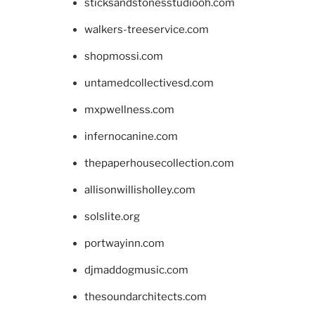
sticksandstonesstudiooh.com
walkers-treeservice.com
shopmossi.com
untamedcollectivesd.com
mxpwellness.com
infernocanine.com
thepaperhousecollection.com
allisonwillisholley.com
solslite.org
portwayinn.com
djmaddogmusic.com
thesoundarchitects.com