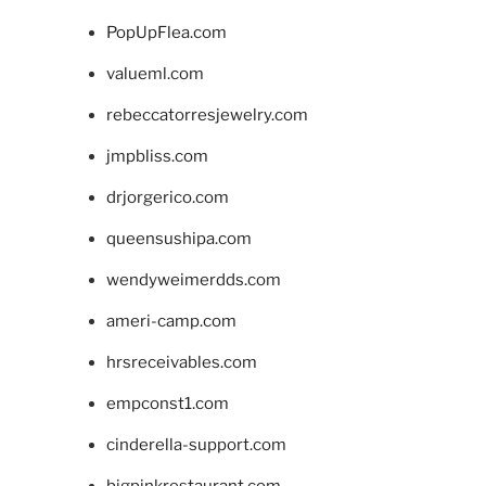
PopUpFlea.com
valueml.com
rebeccatorresjewelry.com
jmpbliss.com
drjorgerico.com
queensushipa.com
wendyweimerdds.com
ameri-camp.com
hrsreceivables.com
empconst1.com
cinderella-support.com