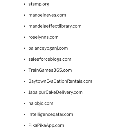
stsmp.org
manoelneves.com
mandelaeffectlibrary.com
roselynns.com
balanceyoganj.com
salesforceblogs.com
TrainGames365.com
BaytownEvaCationRentals.com
JabalpurCakeDelivery.com
halobjd.com
intelligenceqatar.com
PikaPikaApp.com