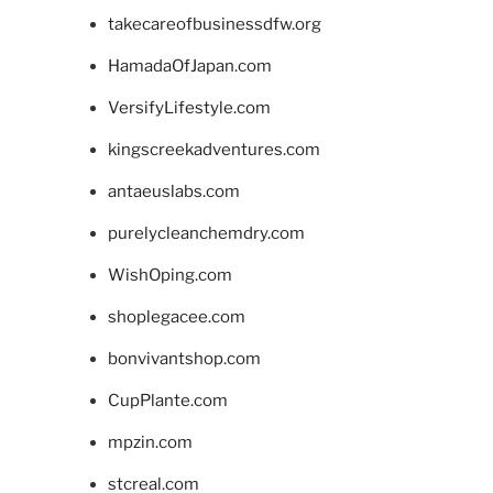
takecareofbusinessdfw.org
HamadaOfJapan.com
VersifyLifestyle.com
kingscreekadventures.com
antaeuslabs.com
purelycleanchemdry.com
WishOping.com
shoplegacee.com
bonvivantshop.com
CupPlante.com
mpzin.com
stcreal.com