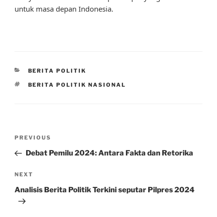
untuk masa depan Indonesia.
CATEGORIES
BERITA POLITIK
TAGS
BERITA POLITIK NASIONAL
Post
Previous
PREVIOUS
navigation
Post
Debat Pemilu 2024: Antara Fakta dan Retorika
Next
NEXT
Post
Analisis Berita Politik Terkini seputar Pilpres 2024