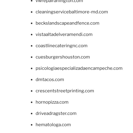
vwrepairarlington.com
cleaningservicebaltimore-md.com
beckslandscapeandfence.com
vistaaltadelveramendi.com
coastlinecateringnc.com
cuesburgershouston.com
psicologiaespecializadaencampeche.com
dmtacos.com
crescentstreetprinting.com
hornopizza.com
driveadragster.com
hematologa.com