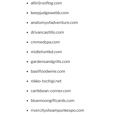
allin1roofing.com
keepjudgewebb.com
anatomyofadventure.com
drivancastillo.com
cmmedspa.com
midletontkd.com
gardensandgrills.com
basilfoodwine.com
nikko-tochigi.net
caribbean-corner.com
bluemoongiftcards.com
rivercitysteampunkexpo.com