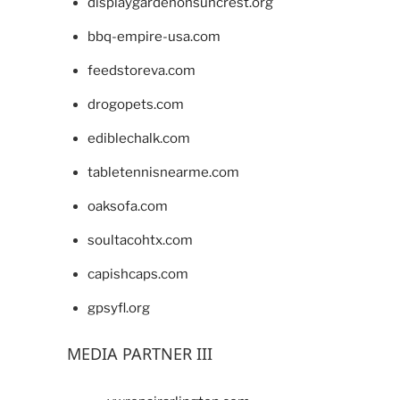
displaygardenonsuncrest.org
bbq-empire-usa.com
feedstoreva.com
drogopets.com
ediblechalk.com
tabletennisnearme.com
oaksofa.com
soultacohtx.com
capishcaps.com
gpsyfl.org
MEDIA PARTNER III