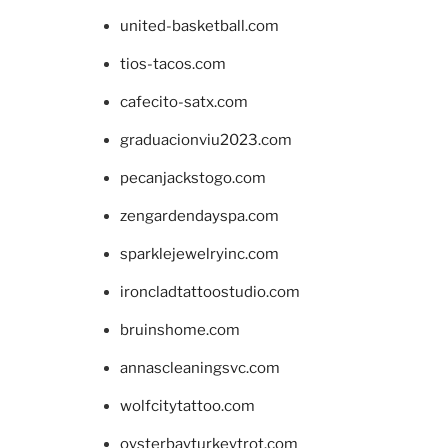
united-basketball.com
tios-tacos.com
cafecito-satx.com
graduacionviu2023.com
pecanjackstogo.com
zengardendayspa.com
sparklejewelryinc.com
ironcladtattoostudio.com
bruinshome.com
annascleaningsvc.com
wolfcitytattoo.com
oysterbayturkeytrot.com