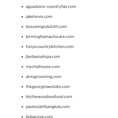
aguadulce-countryfair.com
jakehovis.com
bosswingsduluth.com
birminghamautocare.com
tonyscountrykitchen.com
jbellasnailspa.com
mychaihouse.com
alvisgrooming.com
thegeorginaestate.com
blythewoodseafood.com
paolosdelibangkok.com
bobacove.com