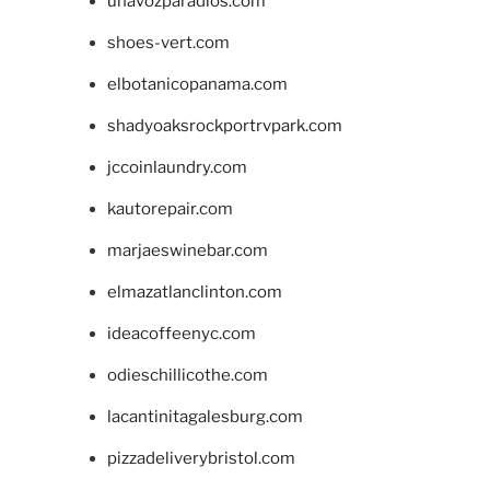
unavozparadios.com
shoes-vert.com
elbotanicopanama.com
shadyoaksrockportrvpark.com
jccoinlaundry.com
kautorepair.com
marjaeswinebar.com
elmazatlanclinton.com
ideacoffeenyc.com
odieschillicothe.com
lacantinitagalesburg.com
pizzadeliverybristol.com