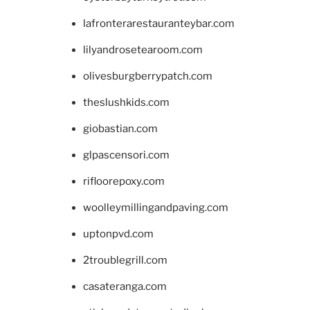
lafronterarestauranteybar.com
lilyandrosetearoom.com
olivesburgberrypatch.com
theslushkids.com
giobastian.com
glpascensori.com
rifloorepoxy.com
woolleymillingandpaving.com
uptonpvd.com
2troublegrill.com
casateranga.com