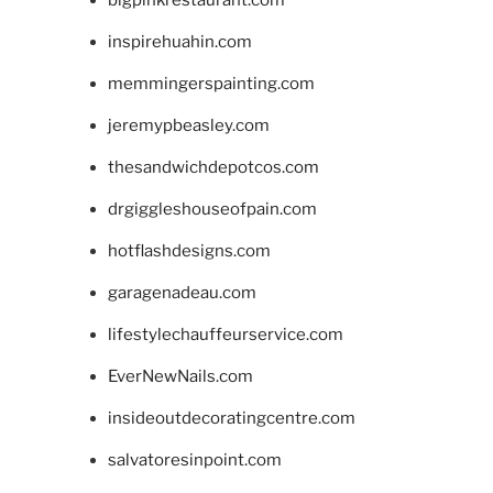
bigpinkrestaurant.com
inspirehuahin.com
memmingerspainting.com
jeremypbeasley.com
thesandwichdepotcos.com
drgiggleshouseofpain.com
hotflashdesigns.com
garagenadeau.com
lifestylechauffeurservice.com
EverNewNails.com
insideoutdecoratingcentre.com
salvatoresinpoint.com