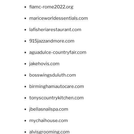
fiamc-rome2022.org
mariceworldessentials.com
lafisheriarestaurant.com
915jazzandmore.com
aguadulce-countryfair.com
jakehovis.com
bosswingsduluth.com
birminghamautocare.com
tonyscountrykitchen.com
jbellasnailspa.com
mychaihouse.com
alvisgrooming.com