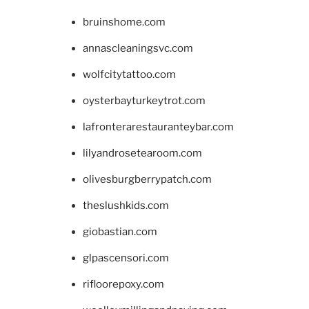
bruinshome.com
annascleaningsvc.com
wolfcitytattoo.com
oysterbayturkeytrot.com
lafronterarestauranteybar.com
lilyandrosetearoom.com
olivesburgberrypatch.com
theslushkids.com
giobastian.com
glpascensori.com
rifloorepoxy.com