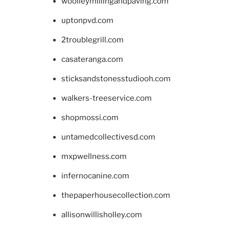
woolleymillingandpaving.com
uptonpvd.com
2troublegrill.com
casateranga.com
sticksandstonesstudiooh.com
walkers-treeservice.com
shopmossi.com
untamedcollectivesd.com
mxpwellness.com
infernocanine.com
thepaperhousecollection.com
allisonwillisholley.com