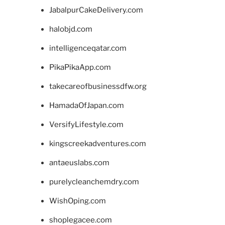
JabalpurCakeDelivery.com
halobjd.com
intelligenceqatar.com
PikaPikaApp.com
takecareofbusinessdfw.org
HamadaOfJapan.com
VersifyLifestyle.com
kingscreekadventures.com
antaeuslabs.com
purelycleanchemdry.com
WishOping.com
shoplegacee.com