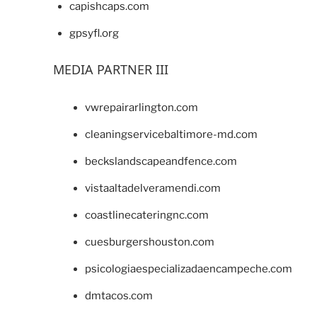
capishcaps.com
gpsyfl.org
MEDIA PARTNER III
vwrepairarlington.com
cleaningservicebaltimore-md.com
beckslandscapeandfence.com
vistaaltadelveramendi.com
coastlinecateringnc.com
cuesburgershouston.com
psicologiaespecializadaencampeche.com
dmtacos.com