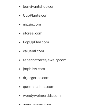
bonvivantshop.com
CupPlante.com
mpzin.com
stcreal.com
PopUpFlea.com
valueml.com
rebeccatorresjewelry.com
jmpbliss.com
drjorgerico.com
queensushipa.com
wendyweimerdds.com
ameri-camp.com