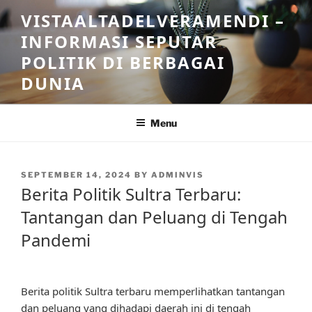
Skip
VISTAALTADELVERAMENDI –
to
INFORMASI SEPUTAR
content
POLITIK DI BERBAGAI
DUNIA
Menu
POSTED
SEPTEMBER 14, 2024
BY
ADMINVIS
ON
Berita Politik Sultra Terbaru:
Tantangan dan Peluang di Tengah
Pandemi
Berita politik Sultra terbaru memperlihatkan tantangan
dan peluang yang dihadapi daerah ini di tengah