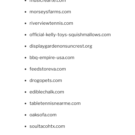
musicrearte.com
morseysfarms.com
riverviewtennis.com
official-kelly-toys-squishmallows.com
displaygardenonsuncrest.org
bbq-empire-usa.com
feedstoreva.com
drogopets.com
ediblechalk.com
tabletennisnearme.com
oaksofa.com
soultacohtx.com