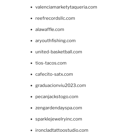
valenciamarketytaqueria.com
reefrecordsllc.com
alawaffle.com
aryouthfishing.com
united-basketball.com
tios-tacos.com
cafecito-satx.com
graduacionviu2023.com
pecanjackstogo.com
zengardendayspa.com
sparklejewelryinc.com
ironcladtattoostudio.com