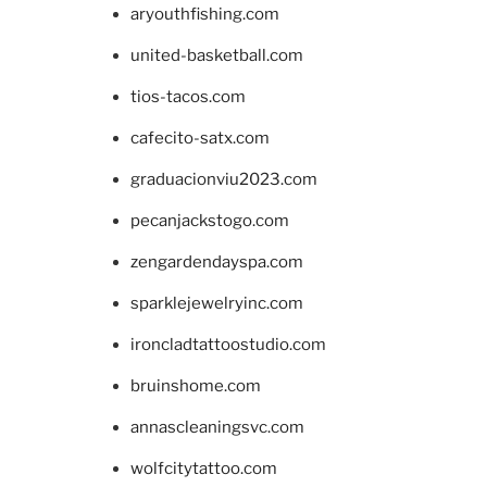
aryouthfishing.com
united-basketball.com
tios-tacos.com
cafecito-satx.com
graduacionviu2023.com
pecanjackstogo.com
zengardendayspa.com
sparklejewelryinc.com
ironcladtattoostudio.com
bruinshome.com
annascleaningsvc.com
wolfcitytattoo.com