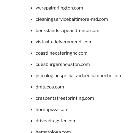
vwrepairarlington.com
cleaningservicebaltimore-md.com
beckslandscapeandfence.com
vistaaltadelveramendi.com
coastlinecateringnc.com
cuesburgershouston.com
psicologiaespecializadaencampeche.com
dmtacos.com
crescentstreetprinting.com
hornopizza.com
driveadragster.com
hematologa.com