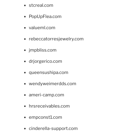
stcreal.com
PopUpFlea.com
valueml.com
rebeccatorresjewelry.com
jmpbliss.com
drjorgerico.com
queensushipa.com
wendyweimerdds.com
ameri-camp.com
hrsreceivables.com
empconst1.com
cinderella-support.com