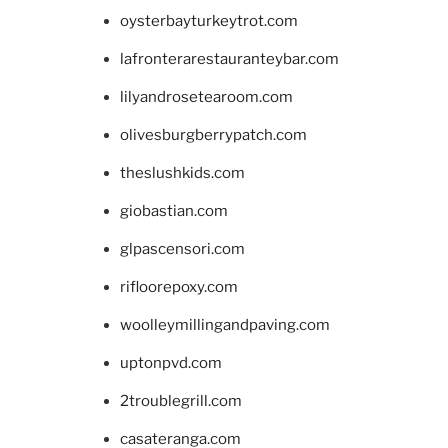
oysterbayturkeytrot.com
lafronterarestauranteybar.com
lilyandrosetearoom.com
olivesburgberrypatch.com
theslushkids.com
giobastian.com
glpascensori.com
rifloorepoxy.com
woolleymillingandpaving.com
uptonpvd.com
2troublegrill.com
casateranga.com