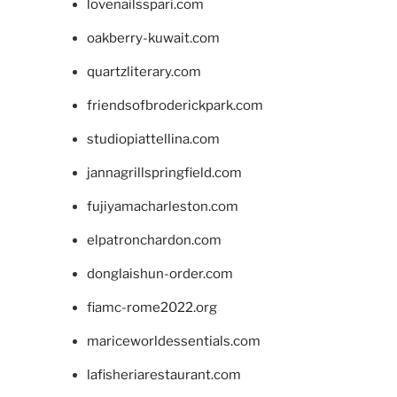
lovenailsspari.com
oakberry-kuwait.com
quartzliterary.com
friendsofbroderickpark.com
studiopiattellina.com
jannagrillspringfield.com
fujiyamacharleston.com
elpatronchardon.com
donglaishun-order.com
fiamc-rome2022.org
mariceworldessentials.com
lafisheriarestaurant.com