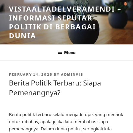
Skip
VISTAALTADELVERAMENDI –
to
INFORMASI SEPUTAR
content
POLITIK DI BERBAGAI
DUNIA
Menu
POSTED
FEBRUARY 14, 2025
BY
ADMINVIS
ON
Berita Politik Terbaru: Siapa
Pemenangnya?
Berita politik terbaru selalu menjadi topik yang menarik
untuk dibahas, apalagi jika kita membahas siapa
pemenangnya. Dalam dunia politik, seringkali kita