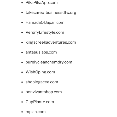
PikaPikaApp.com
takecareofbusinessdfw.org
HamadaOfJapan.com
VersifyLifestyle.com
kingscreekadventures.com
antaeuslabs.com
purelycleanchemdry.com
WishOping.com
shoplegacee.com
bonvivantshop.com
CupPlante.com
mpzin.com