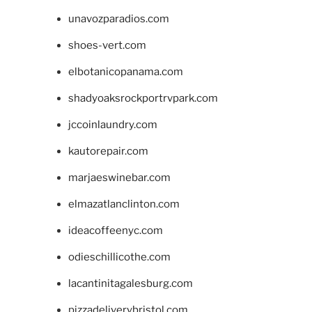
unavozparadios.com
shoes-vert.com
elbotanicopanama.com
shadyoaksrockportrvpark.com
jccoinlaundry.com
kautorepair.com
marjaeswinebar.com
elmazatlanclinton.com
ideacoffeenyc.com
odieschillicothe.com
lacantinitagalesburg.com
pizzadeliverybristol.com