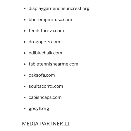
displaygardenonsuncrest.org
bbq-empire-usa.com
feedstoreva.com
drogopets.com
ediblechalk.com
tabletennisnearme.com
oaksofa.com
soultacohtx.com
capishcaps.com
gpsyfl.org
MEDIA PARTNER III