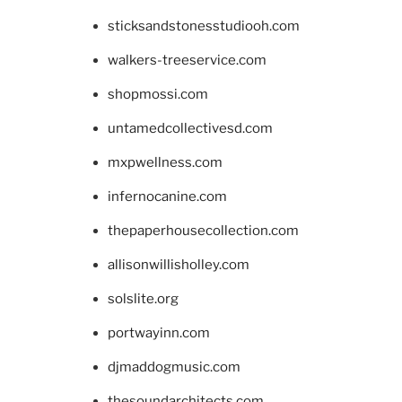
sticksandstonesstudiooh.com
walkers-treeservice.com
shopmossi.com
untamedcollectivesd.com
mxpwellness.com
infernocanine.com
thepaperhousecollection.com
allisonwillisholley.com
solslite.org
portwayinn.com
djmaddogmusic.com
thesoundarchitects.com