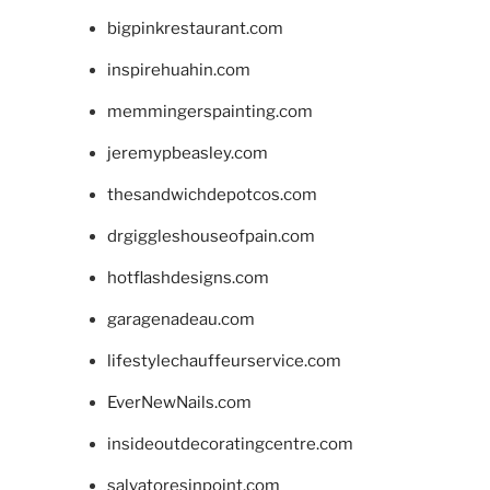
bigpinkrestaurant.com
inspirehuahin.com
memmingerspainting.com
jeremypbeasley.com
thesandwichdepotcos.com
drgiggleshouseofpain.com
hotflashdesigns.com
garagenadeau.com
lifestylechauffeurservice.com
EverNewNails.com
insideoutdecoratingcentre.com
salvatoresinpoint.com