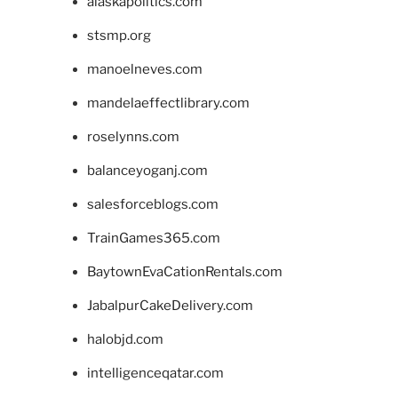
alaskapolitics.com
stsmp.org
manoelneves.com
mandelaeffectlibrary.com
roselynns.com
balanceyoganj.com
salesforceblogs.com
TrainGames365.com
BaytownEvaCationRentals.com
JabalpurCakeDelivery.com
halobjd.com
intelligenceqatar.com