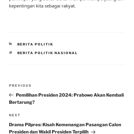
kepentingan kita sebagai rakyat.
CATEGORIES
BERITA POLITIK
TAGS
BERITA POLITIK NASIONAL
Post
Previous
PREVIOUS
navigation
Post
Pemilihan Presiden 2024: Prabowo Akan Kembali
Bertarung?
Next
NEXT
Post
Drama Pilpres: Kisah Kemenangan Pasangan Calon
Presiden dan Wakil Presiden Terpilih