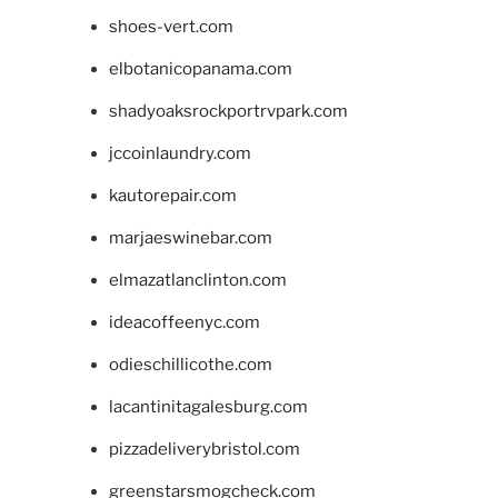
shoes-vert.com
elbotanicopanama.com
shadyoaksrockportrvpark.com
jccoinlaundry.com
kautorepair.com
marjaeswinebar.com
elmazatlanclinton.com
ideacoffeenyc.com
odieschillicothe.com
lacantinitagalesburg.com
pizzadeliverybristol.com
greenstarsmogcheck.com