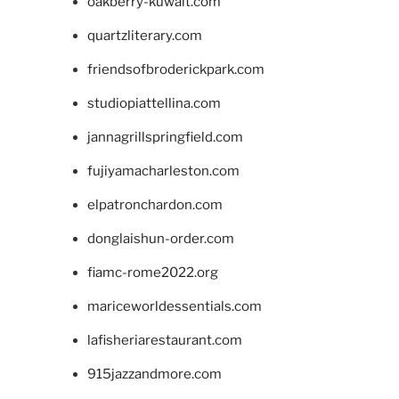
oakberry-kuwait.com
quartzliterary.com
friendsofbroderickpark.com
studiopiattellina.com
jannagrillspringfield.com
fujiyamacharleston.com
elpatronchardon.com
donglaishun-order.com
fiamc-rome2022.org
mariceworldessentials.com
lafisheriarestaurant.com
915jazzandmore.com