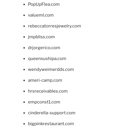
PopUpFlea.com
valueml.com
rebeccatorresjewelry.com
jmpbliss.com
drjorgerico.com
queensushipa.com
wendyweimerdds.com
ameri-camp.com
hrsreceivables.com
empconst1.com
cinderella-support.com
bigpinkrestaurant.com