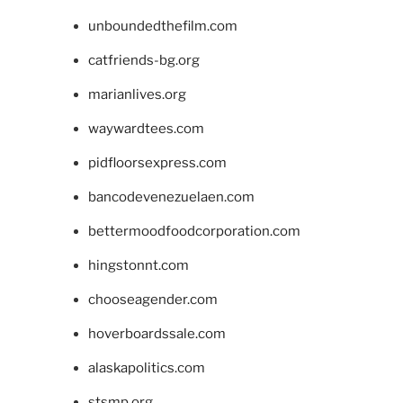
unboundedthefilm.com
catfriends-bg.org
marianlives.org
waywardtees.com
pidfloorsexpress.com
bancodevenezuelaen.com
bettermoodfoodcorporation.com
hingstonnt.com
chooseagender.com
hoverboardssale.com
alaskapolitics.com
stsmp.org