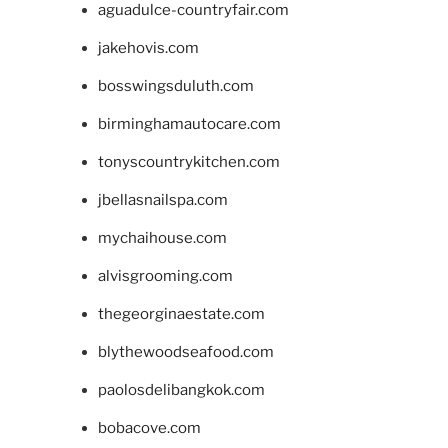
aguadulce-countryfair.com
jakehovis.com
bosswingsduluth.com
birminghamautocare.com
tonyscountrykitchen.com
jbellasnailspa.com
mychaihouse.com
alvisgrooming.com
thegeorginaestate.com
blythewoodseafood.com
paolosdelibangkok.com
bobacove.com