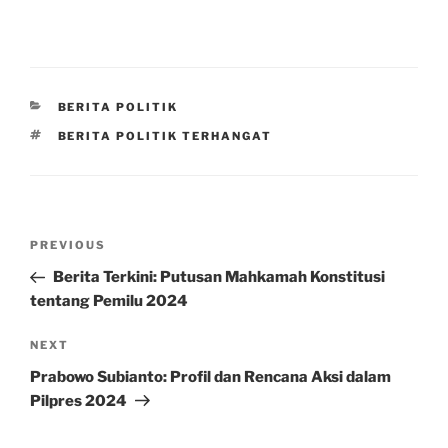
CATEGORIES
BERITA POLITIK
TAGS
BERITA POLITIK TERHANGAT
Post
Previous
PREVIOUS
navigation
Post
Berita Terkini: Putusan Mahkamah Konstitusi
tentang Pemilu 2024
Next
NEXT
Post
Prabowo Subianto: Profil dan Rencana Aksi dalam
Pilpres 2024