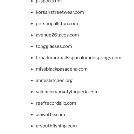
p-sports.net
korsairstreetwear.com
petshopallston.com
avenue26tacos.com
topgglasses.com
broadmoornailsspacoloradosprings.com
missblackpasadena.com
anneskitchen.org
valenciamarketytaqueria.com
reefrecordsllc.com
alawaffle.com
aryouthfishing.com