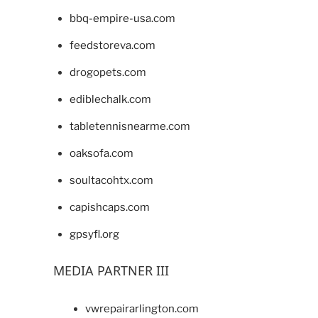
bbq-empire-usa.com
feedstoreva.com
drogopets.com
ediblechalk.com
tabletennisnearme.com
oaksofa.com
soultacohtx.com
capishcaps.com
gpsyfl.org
MEDIA PARTNER III
vwrepairarlington.com