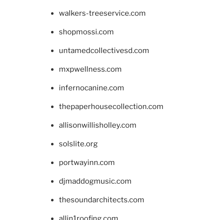
walkers-treeservice.com
shopmossi.com
untamedcollectivesd.com
mxpwellness.com
infernocanine.com
thepaperhousecollection.com
allisonwillisholley.com
solslite.org
portwayinn.com
djmaddogmusic.com
thesoundarchitects.com
allin1roofing.com