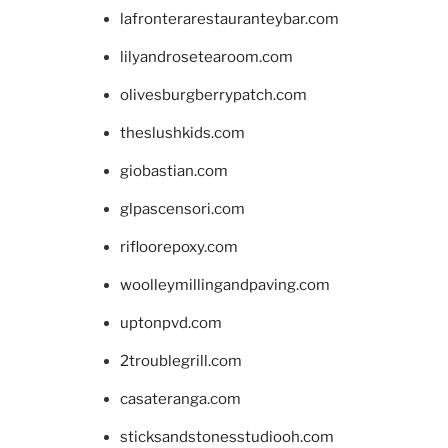
lafronterarestauranteybar.com
lilyandrosetearoom.com
olivesburgberrypatch.com
theslushkids.com
giobastian.com
glpascensori.com
rifloorepoxy.com
woolleymillingandpaving.com
uptonpvd.com
2troublegrill.com
casateranga.com
sticksandstonesstudiooh.com