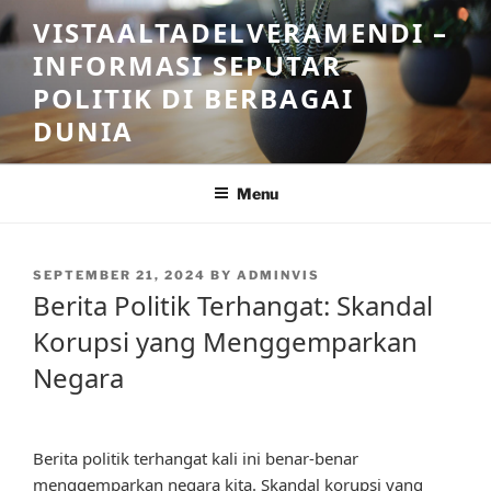
Skip
VISTAALTADELVERAMENDI –
to
INFORMASI SEPUTAR
content
POLITIK DI BERBAGAI
DUNIA
Menu
POSTED
SEPTEMBER 21, 2024
BY
ADMINVIS
ON
Berita Politik Terhangat: Skandal
Korupsi yang Menggemparkan
Negara
Berita politik terhangat kali ini benar-benar
menggemparkan negara kita. Skandal korupsi yang