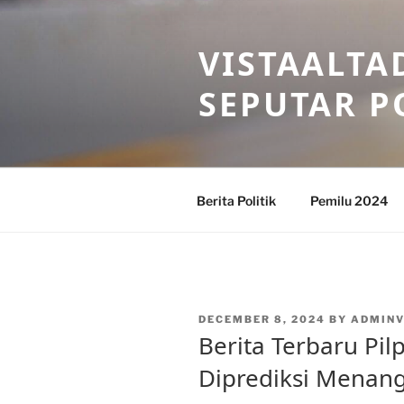
Skip
to
VISTAALTA
content
SEPUTAR P
Berita Politik
Pemilu 2024
POSTED
DECEMBER 8, 2024
BY
ADMINV
ON
Berita Terbaru Pil
Diprediksi Menan