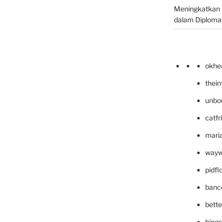
Meningkatkan 
dalam Diplomas
okhe
thei
unbo
catfr
maria
wayw
pidf
banc
bett
hing