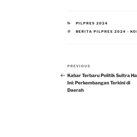
CATEGORIES
PILPRES 2024
TAGS
BERITA PILPRES 2024 - 
Post
Previous
PREVIOUS
navigation
Post
Kabar Terbaru Politik Sultra Ha
Ini: Perkembangan Terkini di
Daerah