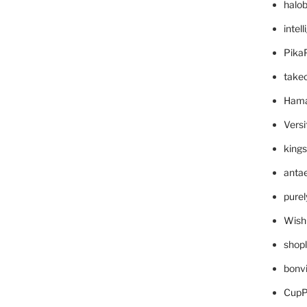
halo
intel
Pika
take
Hama
Versi
king
anta
pure
Wish
shop
bonv
CupP