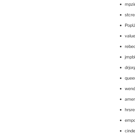
mpzi
stcr
PopU
valu
rebe
jmpb
drjor
quee
wend
amer
hrsr
empc
cinde