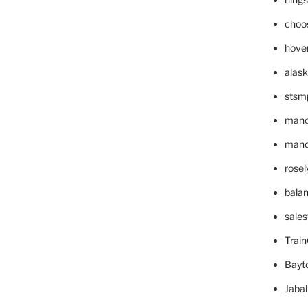
choo
hove
alask
stsm
mano
mande
rose
bala
sale
Trai
Bayt
Jaba