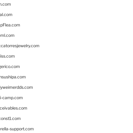
n.com
eal.com
pFlea.com
eml.com
ccatorresjewelry.com
liss.com
gerico.com
nsushipa.com
yweimerdds.com
i-camp.com
eceivables.com
onst1.com
rella-support.com