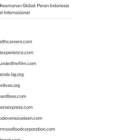
Keamanan Global: Peran Indonesia
i Internasional
althcareers.com
ntexperience.com
undedthefilm.com
iends-bg.org
nlives.org
ardtees.com
loorsexpress.com
odevenezuelaen.com
ermoodfoodcorporation.com
stonnt.com