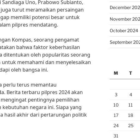
ti Sandiaga Uno, Prabowo Subianto,
December 20
juga turut meramaikan persaingan
ggap memiliki potensi besar untuk
November 20
alam pilpres mendatang.
October 2024
ngan Kompas, seorang pengamat
September 20
yatakan bahwa faktor keberhasilan
a ditentukan oleh popularitas seorang
an untuk memahami dan menyelesaikan
api oleh bangsa ini.
M
T
ta perlu terus memantau
. Berita terbaru pilpres 2024 akan
3
4
, mengingat pentingnya pemilihan
10
11
 kebutuhan negara ini. Siapa yang
 hasil akhir dari pertarungan politik
17
18
24
25
31