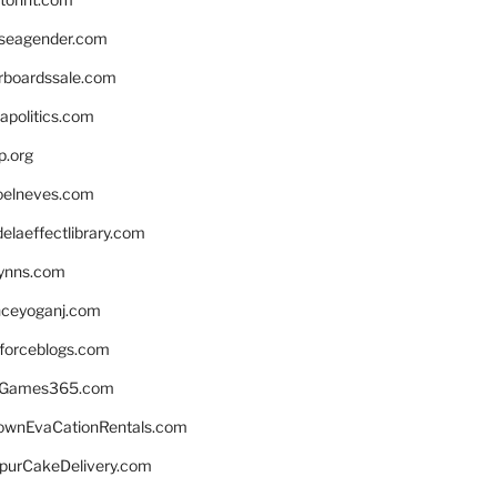
seagender.com
rboardssale.com
apolitics.com
p.org
elneves.com
laeffectlibrary.com
lynns.com
nceyoganj.com
sforceblogs.com
nGames365.com
ownEvaCationRentals.com
lpurCakeDelivery.com