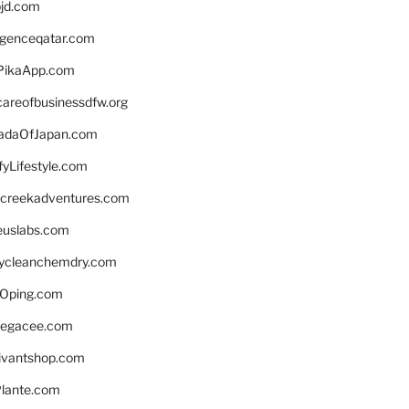
bjd.com
ligenceqatar.com
PikaApp.com
careofbusinessdfw.org
daOfJapan.com
fyLifestyle.com
screekadventures.com
euslabs.com
lycleanchemdry.com
Oping.com
legacee.com
ivantshop.com
lante.com