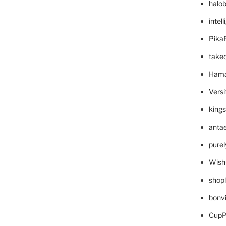
halo
intel
Pika
take
Hama
Versi
king
anta
pure
Wish
shop
bonv
CupP