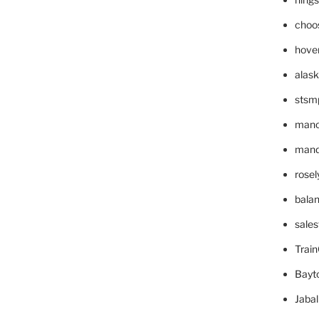
choo
hove
alask
stsm
mano
mande
rose
bala
sale
Trai
Bayt
Jaba