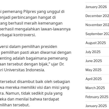
January 2026
nai pemenang Pilpres yang unggul di
December 20
enjadi perbincangan hangat di
yang berhasil meraih kemenangan
November 20
 berhasil mengalahkan lawan-lawannya
September 20
rbagai kontroversi.
August 2025
versi dalam pemilihan presiden
July 2025
ap pemilihan pasti akan diwarnai dengan
penting adalah bagaimana pemenang
June 2025
an tersebut dengan bijak,” ujar Dr.
ri Universitas Indonesia.
May 2025
April 2025
ersebut disambut baik oleh sebagian
 mereka memiliki visi dan misi yang
March 2025
. Namun, tidak sedikit pula yang
February 2025
a dan menilai bahwa terdapat
lihan tersebut.
January 2025