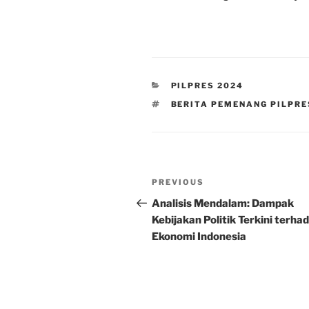
CATEGORIES
PILPRES 2024
TAGS
BERITA PEMENANG PILPRE
Post
Previous
PREVIOUS
navigation
Post
Analisis Mendalam: Dampak
Kebijakan Politik Terkini terha
Ekonomi Indonesia