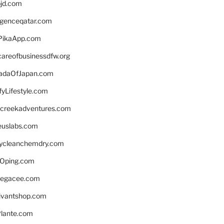
bjd.com
ligenceqatar.com
PikaApp.com
careofbusinessdfw.org
daOfJapan.com
fyLifestyle.com
screekadventures.com
euslabs.com
lycleanchemdry.com
Oping.com
legacee.com
ivantshop.com
lante.com