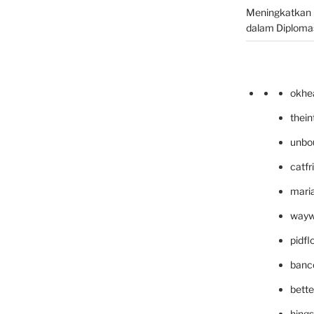
Meningkatkan 
dalam Diplomas
okhe
thei
unbo
catfr
maria
wayw
pidf
banc
bett
hing