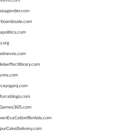
seagender.com
rboardssale.com
apolitics.com
p.org
elneves.com
laeffectlibrary.com
lynns.com
nceyoganj.com
sforceblogs.com
nGames365.com
ownEvaCationRentals.com
lpurCakeDelivery.com