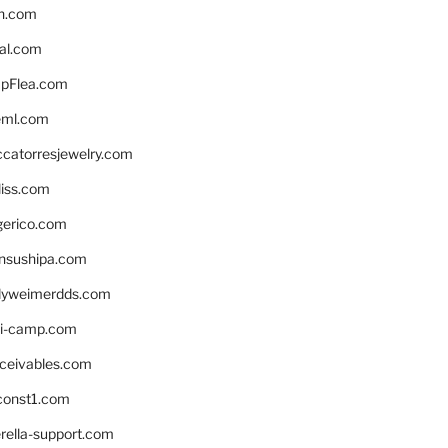
n.com
eal.com
pFlea.com
eml.com
ccatorresjewelry.com
liss.com
gerico.com
nsushipa.com
yweimerdds.com
i-camp.com
eceivables.com
onst1.com
rella-support.com