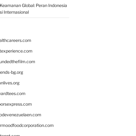
Keamanan Global: Peran Indonesia
i Internasional
althcareers.com
ntexperience.com
undedthefilm.com
iends-bg.org
nlives.org
ardtees.com
loorsexpress.com
odevenezuelaen.com
ermoodfoodcorporation.com
stonnt.com