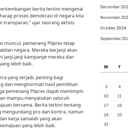
December 20
erkembangan berita terkini mengenai
rharap proses demokrasi di negara kita
November 20
n transparan,” ujar seorang aktivis
October 2024
September 20
si muncul, pemenang Pilpres tetap
bilan negara. Mereka berjanji akan
 janji-janji kampanye mereka dan
ang lebih baik.
M
T
ra yang terjadi, penting bagi
ng dan menghormati hasil pemilihan
3
4
oga pemenang Pilpres dapat memimpin
10
11
 dan mampu menyatukan seluruh
uan bersama. Berita terkini tentang
17
18
g mengundang pro dan kontra, namun
24
25
dan kerja samalah yang akan
31
emajuan yang lebih baik.