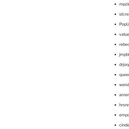
mpzi
stcr
PopU
valu
rebe
jmpb
drjor
quee
wend
amer
hrsr
empc
cinde