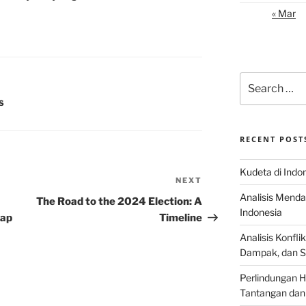
« Mar
Search
for:
S
RECENT POST
Kudeta di Indo
NEXT
Next
Analisis Menda
Post
The Road to the 2024 Election: A
Indonesia
dap
Timeline
Analisis Konflik
Dampak, dan S
Perlindungan H
Tantangan dan