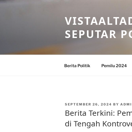
Skip
to
VISTAALTA
content
SEPUTAR P
Berita Politik
Pemilu 2024
POSTED
SEPTEMBER 26, 2024
BY
ADMI
ON
Berita Terkini: P
di Tengah Kontrov