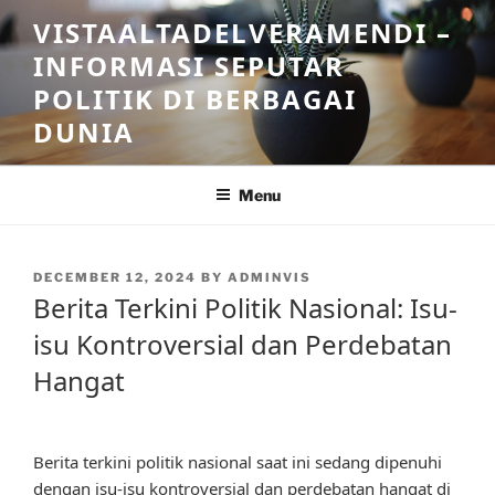
Skip
VISTAALTADELVERAMENDI –
to
INFORMASI SEPUTAR
content
POLITIK DI BERBAGAI
DUNIA
Menu
POSTED
DECEMBER 12, 2024
BY
ADMINVIS
ON
Berita Terkini Politik Nasional: Isu-
isu Kontroversial dan Perdebatan
Hangat
Berita terkini politik nasional saat ini sedang dipenuhi
dengan isu-isu kontroversial dan perdebatan hangat di