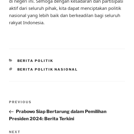
di negeri ini. Semoga dengan kesadaran dan partisipasi
aktif dari seluruh pihak, kita dapat menciptakan politik
nasional yang lebih baik dan berkeadilan bagi seluruh
rakyat Indonesia.
CATEGORIES
BERITA POLITIK
TAGS
BERITA POLITIK NASIONAL
Post
Previous
PREVIOUS
navigation
Post
Prabowo Siap Bertarung dalam Pemilihan
Presiden 2024: Berita Terkini
Next
NEXT