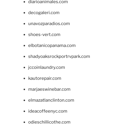
diarioanimales.com
decogaleri.com
unavozparadios.com
shoes-vert.com
elbotanicopanama.com
shadyoaksrockportrvpark.com
jccoinlaundry.com
kautorepair.com
marjaeswinebar.com
elmazatlanclinton.com
ideacoffeenyc.com
odieschillicothe.com