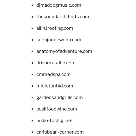
djmaddogmusic.com
thesoundarchitects.com
allin1roofing.com
keepjudgewebb.com
anatomyofadventure.com
drivancastillo.com
cmmedspa.com
midletontkd.com
gardensandgrills.com
basilfoodwine.com
nikko-tochigi.net
caribbean-corner.com