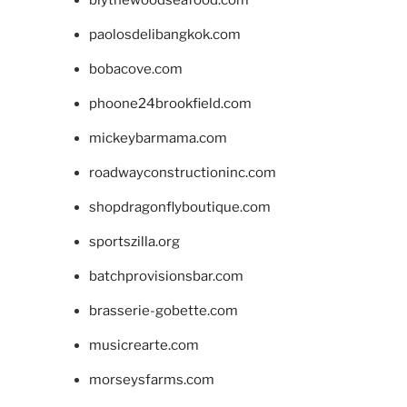
blythewoodseafood.com
paolosdelibangkok.com
bobacove.com
phoone24brookfield.com
mickeybarmama.com
roadwayconstructioninc.com
shopdragonflyboutique.com
sportszilla.org
batchprovisionsbar.com
brasserie-gobette.com
musicrearte.com
morseysfarms.com