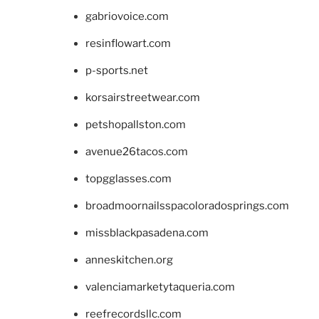
gabriovoice.com
resinflowart.com
p-sports.net
korsairstreetwear.com
petshopallston.com
avenue26tacos.com
topgglasses.com
broadmoornailsspacoloradosprings.com
missblackpasadena.com
anneskitchen.org
valenciamarketytaqueria.com
reefrecordsllc.com