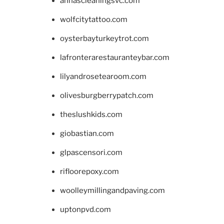
annascleaningsvc.com
wolfcitytattoo.com
oysterbayturkeytrot.com
lafronterarestauranteybar.com
lilyandrosetearoom.com
olivesburgberrypatch.com
theslushkids.com
giobastian.com
glpascensori.com
rifloorepoxy.com
woolleymillingandpaving.com
uptonpvd.com