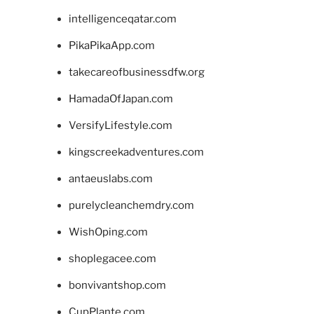
intelligenceqatar.com
PikaPikaApp.com
takecareofbusinessdfw.org
HamadaOfJapan.com
VersifyLifestyle.com
kingscreekadventures.com
antaeuslabs.com
purelycleanchemdry.com
WishOping.com
shoplegacee.com
bonvivantshop.com
CupPlante.com