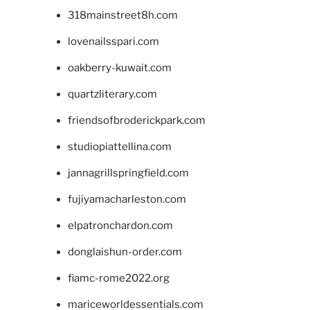
318mainstreet8h.com
lovenailsspari.com
oakberry-kuwait.com
quartzliterary.com
friendsofbroderickpark.com
studiopiattellina.com
jannagrillspringfield.com
fujiyamacharleston.com
elpatronchardon.com
donglaishun-order.com
fiamc-rome2022.org
mariceworldessentials.com