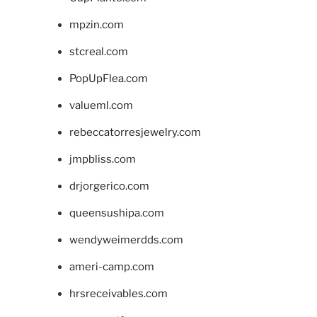
mpzin.com
stcreal.com
PopUpFlea.com
valueml.com
rebeccatorresjewelry.com
jmpbliss.com
drjorgerico.com
queensushipa.com
wendyweimerdds.com
ameri-camp.com
hrsreceivables.com