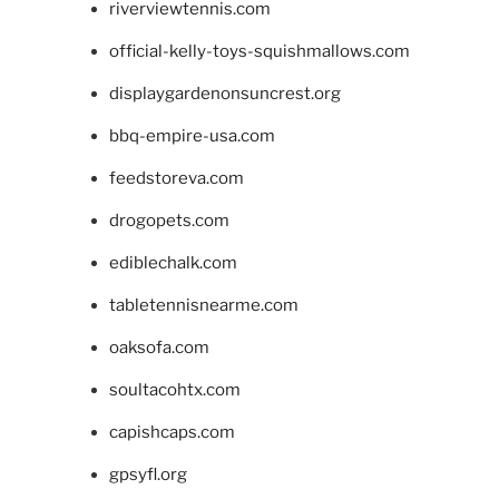
riverviewtennis.com
official-kelly-toys-squishmallows.com
displaygardenonsuncrest.org
bbq-empire-usa.com
feedstoreva.com
drogopets.com
ediblechalk.com
tabletennisnearme.com
oaksofa.com
soultacohtx.com
capishcaps.com
gpsyfl.org