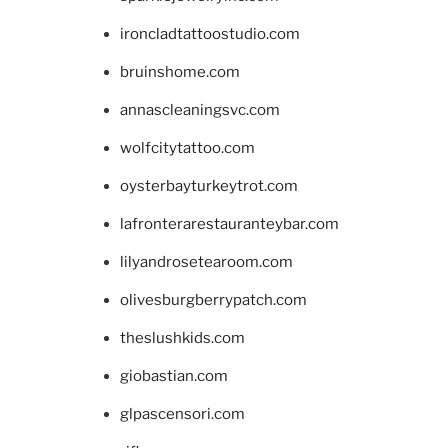
ironcladtattoostudio.com
bruinshome.com
annascleaningsvc.com
wolfcitytattoo.com
oysterbayturkeytrot.com
lafronterarestauranteybar.com
lilyandrosetearoom.com
olivesburgberrypatch.com
theslushkids.com
giobastian.com
glpascensori.com