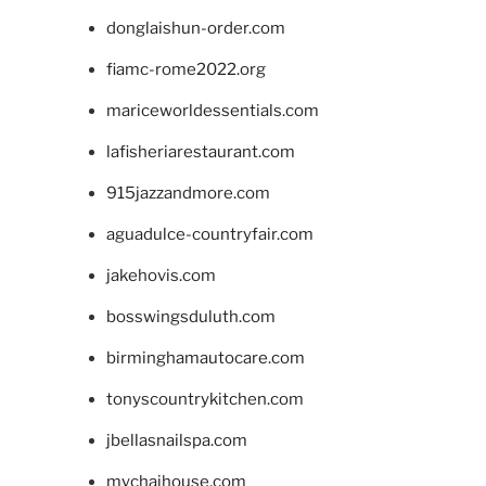
donglaishun-order.com
fiamc-rome2022.org
mariceworldessentials.com
lafisheriarestaurant.com
915jazzandmore.com
aguadulce-countryfair.com
jakehovis.com
bosswingsduluth.com
birminghamautocare.com
tonyscountrykitchen.com
jbellasnailspa.com
mychaihouse.com