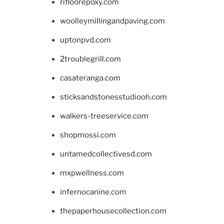
rifloorepoxy.com
woolleymillingandpaving.com
uptonpvd.com
2troublegrill.com
casateranga.com
sticksandstonesstudiooh.com
walkers-treeservice.com
shopmossi.com
untamedcollectivesd.com
mxpwellness.com
infernocanine.com
thepaperhousecollection.com