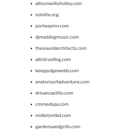
allisonwillisholley.com
solslite.org
portwayinn.com
djmaddogmusic.com
thesoundarchitects.com
allin1roofing.com
keepjudgewebb.com
anatomyofadventure.com
drivancastillo.com
cmmedspa.com
midletontkd.com
gardensandgrills.com