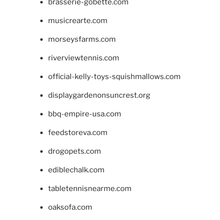
brasserie-gobette.com
musicrearte.com
morseysfarms.com
riverviewtennis.com
official-kelly-toys-squishmallows.com
displaygardenonsuncrest.org
bbq-empire-usa.com
feedstoreva.com
drogopets.com
ediblechalk.com
tabletennisnearme.com
oaksofa.com