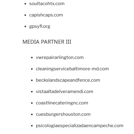
soultacohtx.com
capishcaps.com
gpsyfl.org
MEDIA PARTNER III
vwrepairarlington.com
cleaningservicebaltimore-md.com
beckslandscapeandfence.com
vistaaltadelveramendi.com
coastlinecateringnc.com
cuesburgershouston.com
psicologiaespecializadaencampeche.com