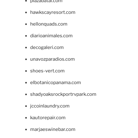
plazabatai.com
hawkscayresort.com
hellonquads.com
diarioanimales.com
decogaleri.com
unavozparadios.com
shoes-vert.com
elbotanicopanama.com
shadyoaksrockportrvpark.com
jccoinlaundry.com
kautorepair.com
marjaeswinebar.com