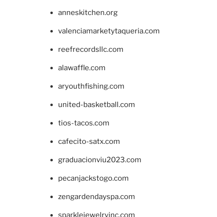
anneskitchen.org
valenciamarketytaqueria.com
reefrecordsllc.com
alawaffle.com
aryouthfishing.com
united-basketball.com
tios-tacos.com
cafecito-satx.com
graduacionviu2023.com
pecanjackstogo.com
zengardendayspa.com
sparklejewelryinc.com