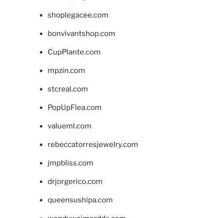
shoplegacee.com
bonvivantshop.com
CupPlante.com
mpzin.com
stcreal.com
PopUpFlea.com
valueml.com
rebeccatorresjewelry.com
jmpbliss.com
drjorgerico.com
queensushipa.com