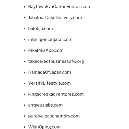
BaytownEvaCationRentals.com
JabalpurCakeDelivery.com
halobjd.com
intelligenceqatar.com
PikaPikaApp.com
takecareofbusinessdfw.org
HamadaOfJapan.com
VersifyLifestyle.com
kingscreekadventures.com
antaeuslabs.com
purelycleanchemdry.com
WishOping.com