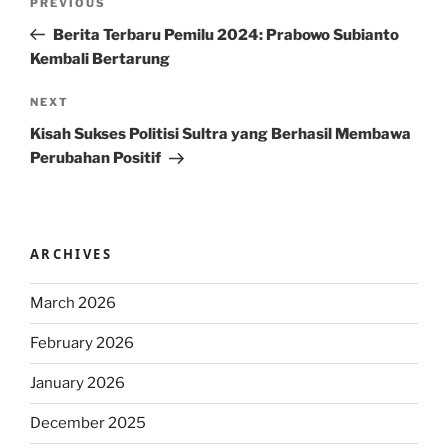
Previous
PREVIOUS
navigation
Post
Berita Terbaru Pemilu 2024: Prabowo Subianto
Kembali Bertarung
Next
NEXT
Post
Kisah Sukses Politisi Sultra yang Berhasil Membawa
Perubahan Positif
ARCHIVES
March 2026
February 2026
January 2026
December 2025