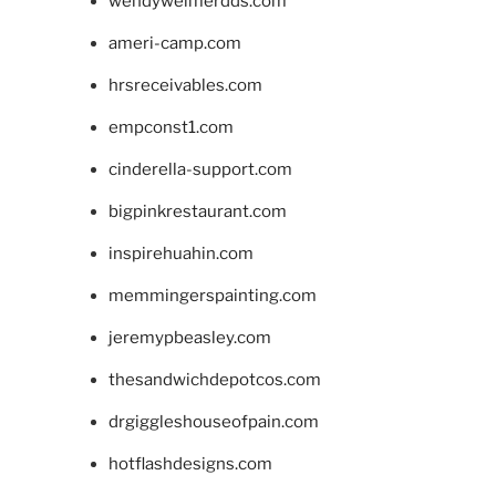
wendyweimerdds.com
ameri-camp.com
hrsreceivables.com
empconst1.com
cinderella-support.com
bigpinkrestaurant.com
inspirehuahin.com
memmingerspainting.com
jeremypbeasley.com
thesandwichdepotcos.com
drgiggleshouseofpain.com
hotflashdesigns.com