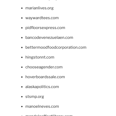
marianlives.org
waywardtees.com
pidfloorsexpress.com
bancodevenezuelaen.com
bettermoodfoodcorporation.com
hingstonnt.com
chooseagender.com
hoverboardssale.com
alaskapolitics.com
stsmp.org
manoelneves.com