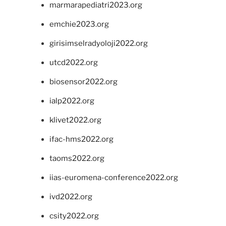
marmarapediatri2023.org
emchie2023.org
girisimselradyoloji2022.org
utcd2022.org
biosensor2022.org
ialp2022.org
klivet2022.org
ifac-hms2022.org
taoms2022.org
iias-euromena-conference2022.org
ivd2022.org
csity2022.org