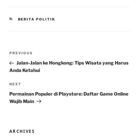
CATEGORIES
BERITA POLITIK
Post
Previous
PREVIOUS
navigation
Post
Jalan-Jalan ke Hongkong: Tips Wisata yang Harus
Anda Ketahui
Next
NEXT
Post
Permainan Populer di Playstore: Daftar Game Online
Wajib Main
ARCHIVES