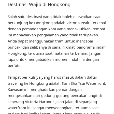
Destinasi Wajib di Hongkong
Salah satu destinasi yang tidak boleh dilewatkan saat
berkunjung ke Hongkong adalah Victoria Peak. Terkenal
dengan pemandangan kota yang menakjubkan, tempat
ini menawarkan pengalaman yang tidak terlupakan.
Anda dapat menggunakan tram untuk mencapai
puncak, dan setibanya di sana, nikmati panorama indah
Hongkong, terutama saat matahari terbenam. Jangan
lupa untuk mengabadikan momen indah ini dengan
berfoto.
Tempat berikutnya yang harus masuk dalam daftar
traveling ke Hongkong adalah Tsim Sha Tsui Waterfront.
Kawasan ini menghadirkan pemandangan
mengesankan dari gedung-gedung pencakar langit di
seberang Victoria Harbour. Jalan-jalan di sepanjang
waterfront ini sangat menyenangkan, terutama saat
malam hari ketika lampu-lampu kota menyala. Anda