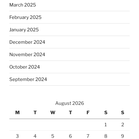
March 2025
February 2025
January 2025
December 2024
November 2024
October 2024
September 2024
August 2026
M
T
W
T
F
S
S
1
2
3
4
5
6
7
8
9