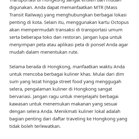
digunakan. Anda dapat memanfaatkan MTR (Mass
Transit Railway) yang menghubungkan berbagai lokasi
penting di kota. Selain itu, menggunakan kartu Octopus
akan mempermudah transaksi di transportasi umum
serta beberapa toko dan restoran. Jangan lupa untuk
menyimpan peta atau aplikasi peta di ponsel Anda agar
mudah dalam menentukan rute.
Selama berada di Hongkong, manfaatkan waktu Anda
untuk mencoba berbagai kuliner khas. Mulai dari dim
sum yang lezat hingga street food yang menggugah
selera, pengalaman kuliner di Hongkong sangat
bervariasi. Jangan ragu untuk menjelajahi berbagai
kawasan untuk menemukan makanan yang sesuai
dengan selera Anda. Menikmati kuliner lokal adalah
bagian penting dari daftar traveling ke Hongkong yang
tidak boleh terlewatkan.