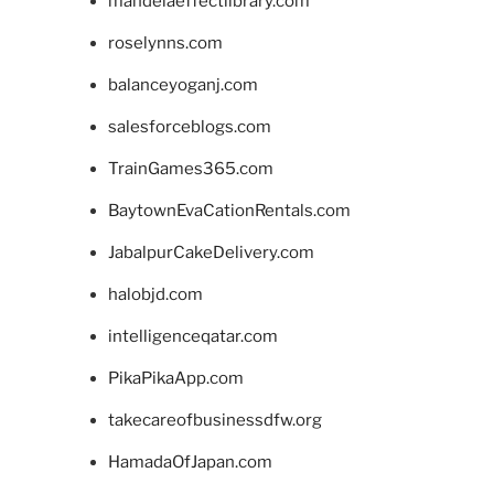
mandelaeffectlibrary.com
roselynns.com
balanceyoganj.com
salesforceblogs.com
TrainGames365.com
BaytownEvaCationRentals.com
JabalpurCakeDelivery.com
halobjd.com
intelligenceqatar.com
PikaPikaApp.com
takecareofbusinessdfw.org
HamadaOfJapan.com