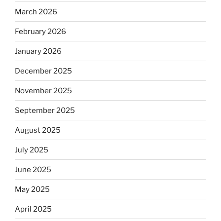
March 2026
February 2026
January 2026
December 2025
November 2025
September 2025
August 2025
July 2025
June 2025
May 2025
April 2025