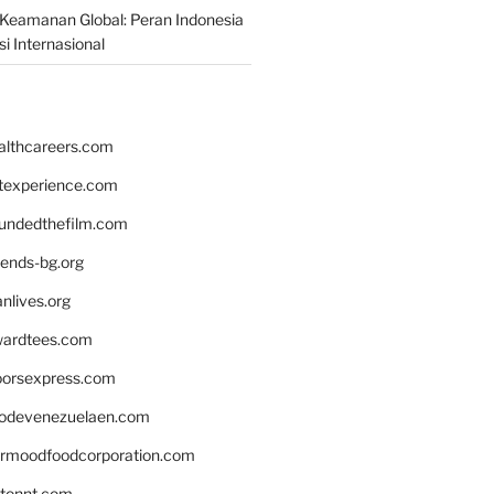
Keamanan Global: Peran Indonesia
i Internasional
althcareers.com
ntexperience.com
undedthefilm.com
iends-bg.org
nlives.org
ardtees.com
loorsexpress.com
odevenezuelaen.com
ermoodfoodcorporation.com
stonnt.com