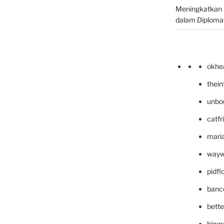
Meningkatkan 
dalam Diplomas
okhe
thei
unbo
catfr
maria
wayw
pidf
banc
bett
hing