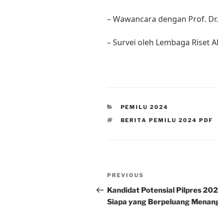
– Wawancara dengan Prof. Dr. X
– Survei oleh Lembaga Riset A
CATEGORIES
PEMILU 2024
TAGS
BERITA PEMILU 2024 PDF
Post
Previous
PREVIOUS
navigation
Post
Kandidat Potensial Pilpres 202
Siapa yang Berpeluang Menan