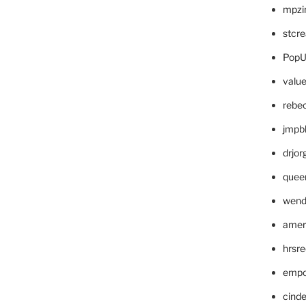
mpzi
stcr
PopU
valu
rebe
jmpb
drjor
quee
wend
amer
hrsr
empc
cinde