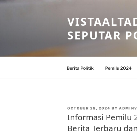
Skip
to
VISTAALTA
content
SEPUTAR P
Berita Politik
Pemilu 2024
POSTED
OCTOBER 28, 2024
BY
ADMINV
ON
Informasi Pemilu 
Berita Terbaru da