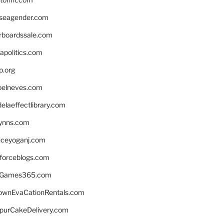
seagender.com
rboardssale.com
apolitics.com
p.org
elneves.com
laeffectlibrary.com
lynns.com
nceyoganj.com
sforceblogs.com
nGames365.com
ownEvaCationRentals.com
lpurCakeDelivery.com