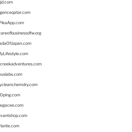
bjd.com
ligenceqatar.com
PikaApp.com
careofbusinessdfw.org
daOfJapan.com
fyLifestyle.com
screekadventures.com
euslabs.com
lycleanchemdry.com
Oping.com
legacee.com
ivantshop.com
lante.com