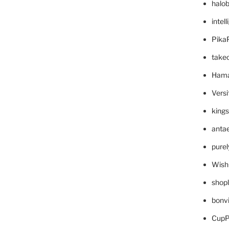
halo
intel
Pika
take
Hama
Versi
king
anta
pure
Wish
shop
bonv
CupP