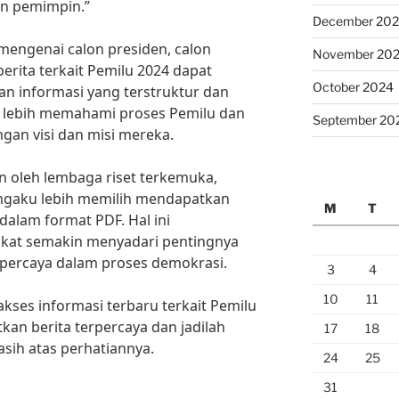
on pemimpin.”
December 20
mengenai calon presiden, calon
November 20
 berita terkait Pemilu 2024 dapat
October 2024
n informasi yang terstruktur dan
t lebih memahami proses Pemilu dan
September 20
gan visi dan misi mereka.
n oleh lembaga riset terkemuka,
gaku lebih memilih mendapatkan
M
T
 dalam format PDF. Hal ini
at semakin menyadari pentingnya
rpercaya dalam proses demokrasi.
3
4
10
11
kses informasi terbaru terkait Pemilu
kan berita terpercaya dan jadilah
17
18
asih atas perhatiannya.
24
25
31