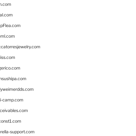
n.com
eal.com
pFlea.com
eml.com
ccatorresjewelry.com
liss.com
gerico.com
nsushipa.com
yweimerdds.com
i-camp.com
eceivables.com
onst1.com
rella-support.com