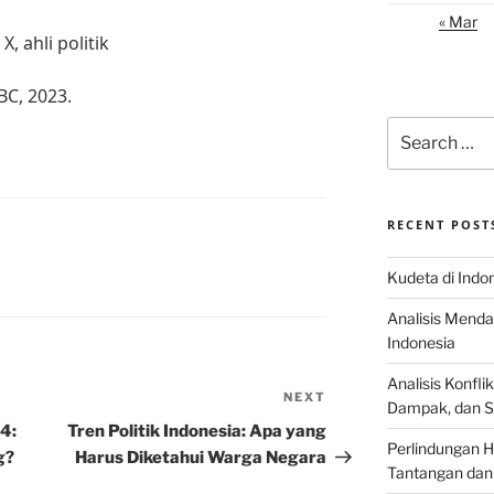
« Mar
, ahli politik
BC, 2023.
Search
for:
RECENT POST
Kudeta di Indo
Analisis Menda
Indonesia
Analisis Konflik
NEXT
Next
Dampak, dan S
Post
4:
Tren Politik Indonesia: Apa yang
Perlindungan H
g?
Harus Diketahui Warga Negara
Tantangan dan