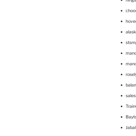
choo
hove
alask
stsm
mano
mande
rose
bala
sale
Trai
Bayt
Jaba