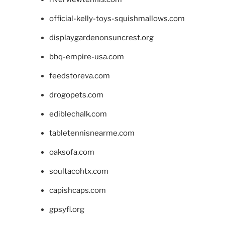
official-kelly-toys-squishmallows.com
displaygardenonsuncrest.org
bbq-empire-usa.com
feedstoreva.com
drogopets.com
ediblechalk.com
tabletennisnearme.com
oaksofa.com
soultacohtx.com
capishcaps.com
gpsyfl.org