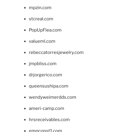
mpzin.com
stcreal.com
PopUpFlea.com
valueml.com
rebeccatorresjewelry.com
jmpbliss.com
drjorgerico.com
queensushipa.com
wendyweimerdds.com
ameri-camp.com
hrsreceivables.com
empconst1.com