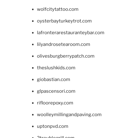
wolfcitytattoo.com
oysterbayturkeytrot.com
lafronterarestauranteybar.com
lilyandrosetearoom.com
olivesburgberrypatch.com
theslushkids.com
giobastian.com
glpascensori.com
rifloorepoxy.com
woolleymillingandpaving.com
uptonpvd.com
2troublegrill.com