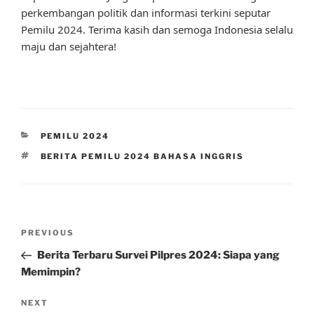
perkembangan politik dan informasi terkini seputar
Pemilu 2024. Terima kasih dan semoga Indonesia selalu
maju dan sejahtera!
CATEGORIES
PEMILU 2024
TAGS
BERITA PEMILU 2024 BAHASA INGGRIS
Post
Previous
PREVIOUS
navigation
Post
Berita Terbaru Survei Pilpres 2024: Siapa yang
Memimpin?
Next
NEXT