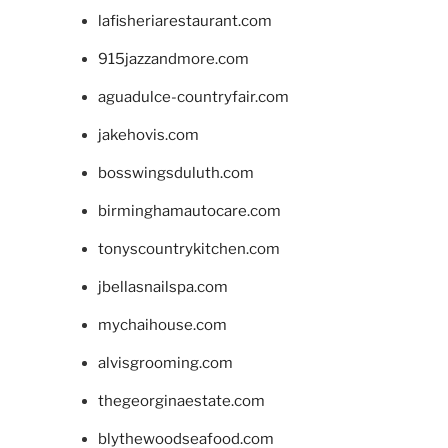
lafisheriarestaurant.com
915jazzandmore.com
aguadulce-countryfair.com
jakehovis.com
bosswingsduluth.com
birminghamautocare.com
tonyscountrykitchen.com
jbellasnailspa.com
mychaihouse.com
alvisgrooming.com
thegeorginaestate.com
blythewoodseafood.com