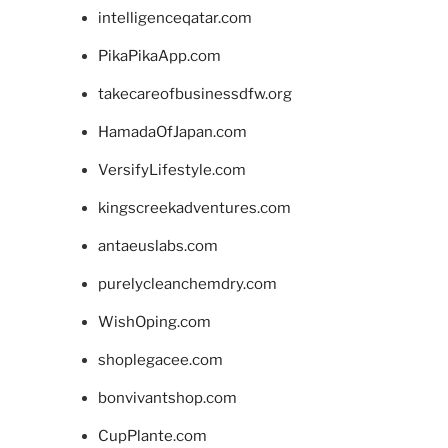
intelligenceqatar.com
PikaPikaApp.com
takecareofbusinessdfw.org
HamadaOfJapan.com
VersifyLifestyle.com
kingscreekadventures.com
antaeuslabs.com
purelycleanchemdry.com
WishOping.com
shoplegacee.com
bonvivantshop.com
CupPlante.com