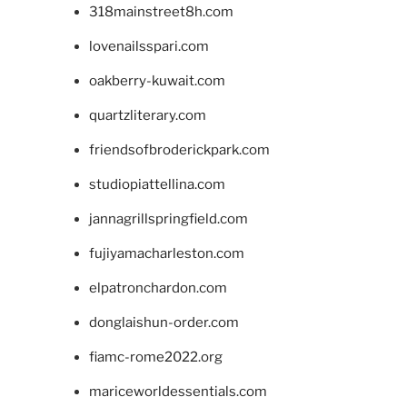
318mainstreet8h.com
lovenailsspari.com
oakberry-kuwait.com
quartzliterary.com
friendsofbroderickpark.com
studiopiattellina.com
jannagrillspringfield.com
fujiyamacharleston.com
elpatronchardon.com
donglaishun-order.com
fiamc-rome2022.org
mariceworldessentials.com