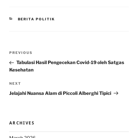
CATEGORIES
BERITA POLITIK
Post
Previous
PREVIOUS
navigation
Post
Tabulasi Hasil Pengecekan Covid-19 oleh Satgas
Kesehatan
Next
NEXT
Post
Jelajahi Nuansa Alam di Piccoli Alberghi Tipici
ARCHIVES
March 2026