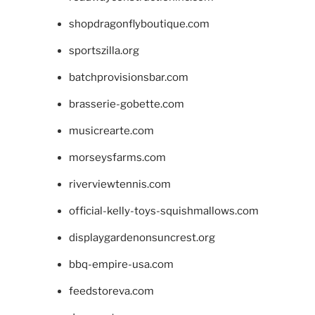
shopdragonflyboutique.com
sportszilla.org
batchprovisionsbar.com
brasserie-gobette.com
musicrearte.com
morseysfarms.com
riverviewtennis.com
official-kelly-toys-squishmallows.com
displaygardenonsuncrest.org
bbq-empire-usa.com
feedstoreva.com