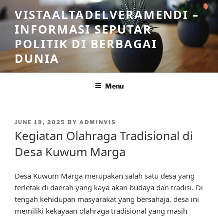
Skip
VISTAALTADELVERAMENDI –
to
INFORMASI SEPUTAR
content
POLITIK DI BERBAGAI
DUNIA
Menu
POSTED
JUNE 19, 2025
BY
ADMINVIS
ON
Kegiatan Olahraga Tradisional di
Desa Kuwum Marga
Desa Kuwum Marga merupakan salah satu desa yang
terletak di daerah yang kaya akan budaya dan tradisi. Di
tengah kehidupan masyarakat yang bersahaja, desa ini
memiliki kekayaan olahraga tradisional yang masih