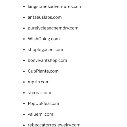
kingscreekadventures.com
antaeuslabs.com
purelycleanchemdry.com
WishOping.com
shoplegacee.com
bonvivantshop.com
CupPlante.com
mpzin.com
stcreal.com
PopUpFlea.com
valueml.com
rebeccatorresjewelry.com