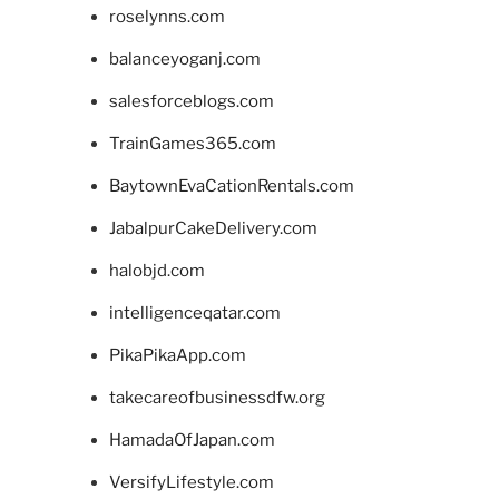
roselynns.com
balanceyoganj.com
salesforceblogs.com
TrainGames365.com
BaytownEvaCationRentals.com
JabalpurCakeDelivery.com
halobjd.com
intelligenceqatar.com
PikaPikaApp.com
takecareofbusinessdfw.org
HamadaOfJapan.com
VersifyLifestyle.com