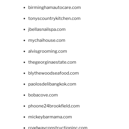
birminghamautocare.com
tonyscountrykitchen.com
jbellasnailspa.com
mychaihouse.com
alvisgrooming.com
thegeorginaestate.com
blythewoodseafood.com
paolosdelibangkok.com
bobacove.com
phoone24brookfield.com
mickeybarmama.com
roadwayconstructioninc.com