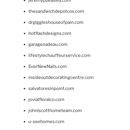
jeremypbeasley.com
thesandwichdepotcos.com
drgiggleshouseofpain.com
hotflashdesigns.com
garagenadeau.com
lifestylechauffeurservice.com
EverNewNails.com
insideoutdecoratingcentre.com
salvatoresinpoint.com
jovialfloralco.com
johnlscotthometeam.com
u-seehomes.com