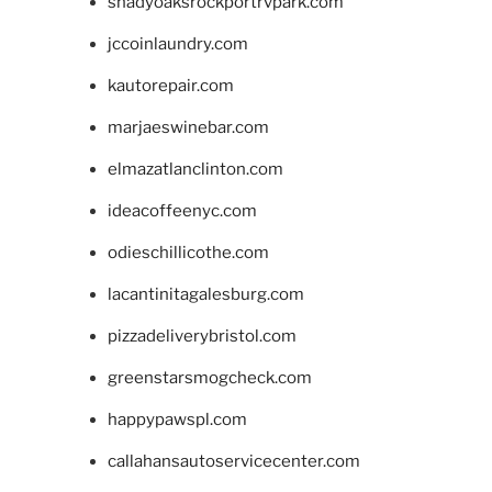
shadyoaksrockportrvpark.com
jccoinlaundry.com
kautorepair.com
marjaeswinebar.com
elmazatlanclinton.com
ideacoffeenyc.com
odieschillicothe.com
lacantinitagalesburg.com
pizzadeliverybristol.com
greenstarsmogcheck.com
happypawspl.com
callahansautoservicecenter.com