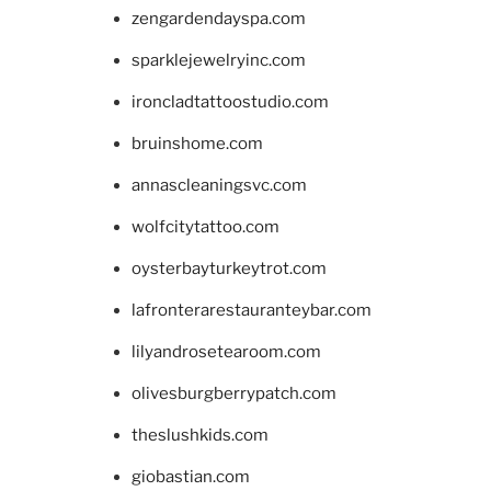
zengardendayspa.com
sparklejewelryinc.com
ironcladtattoostudio.com
bruinshome.com
annascleaningsvc.com
wolfcitytattoo.com
oysterbayturkeytrot.com
lafronterarestauranteybar.com
lilyandrosetearoom.com
olivesburgberrypatch.com
theslushkids.com
giobastian.com