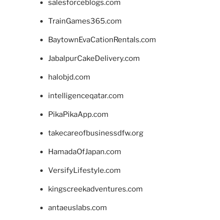
salesforceblogs.com
TrainGames365.com
BaytownEvaCationRentals.com
JabalpurCakeDelivery.com
halobjd.com
intelligenceqatar.com
PikaPikaApp.com
takecareofbusinessdfw.org
HamadaOfJapan.com
VersifyLifestyle.com
kingscreekadventures.com
antaeuslabs.com