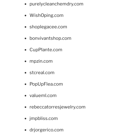
purelycleanchemdry.com
WishOping.com
shoplegacee.com
bonvivantshop.com
CupPlante.com
mpzin.com
stcreal.com
PopUpFlea.com
valueml.com
rebeccatorresjewelry.com
jmpbliss.com
drjorgerico.com