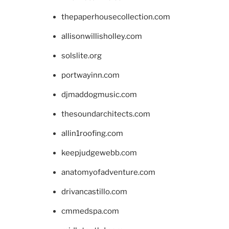
thepaperhousecollection.com
allisonwillisholley.com
solslite.org
portwayinn.com
djmaddogmusic.com
thesoundarchitects.com
allin1roofing.com
keepjudgewebb.com
anatomyofadventure.com
drivancastillo.com
cmmedspa.com