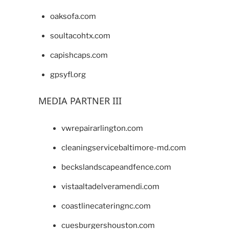
oaksofa.com
soultacohtx.com
capishcaps.com
gpsyfl.org
MEDIA PARTNER III
vwrepairarlington.com
cleaningservicebaltimore-md.com
beckslandscapeandfence.com
vistaaltadelveramendi.com
coastlinecateringnc.com
cuesburgershouston.com