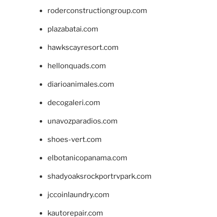
roderconstructiongroup.com
plazabatai.com
hawkscayresort.com
hellonquads.com
diarioanimales.com
decogaleri.com
unavozparadios.com
shoes-vert.com
elbotanicopanama.com
shadyoaksrockportrvpark.com
jccoinlaundry.com
kautorepair.com