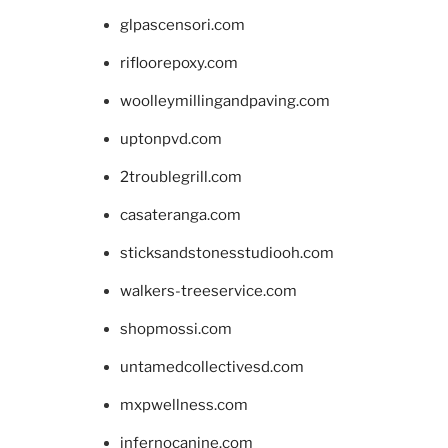
glpascensori.com
rifloorepoxy.com
woolleymillingandpaving.com
uptonpvd.com
2troublegrill.com
casateranga.com
sticksandstonesstudiooh.com
walkers-treeservice.com
shopmossi.com
untamedcollectivesd.com
mxpwellness.com
infernocanine.com