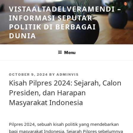
Skip
VISTAALTADELVERAMENDI –
to
INFORMASI SEPUTAR
content
POLITIK DI BERBAGAI
DUNIA
Menu
POSTED
OCTOBER 9, 2024
BY
ADMINVIS
ON
Kisah Pilpres 2024: Sejarah, Calon
Presiden, dan Harapan
Masyarakat Indonesia
Pilpres 2024, sebuah kisah politik yang mendebarkan
bagi masyarakat Indonesia. Sejarah Pilpres sebelumnya