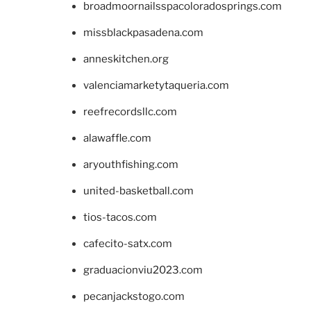
broadmoornailsspacoloradosprings.com
missblackpasadena.com
anneskitchen.org
valenciamarketytaqueria.com
reefrecordsllc.com
alawaffle.com
aryouthfishing.com
united-basketball.com
tios-tacos.com
cafecito-satx.com
graduacionviu2023.com
pecanjackstogo.com