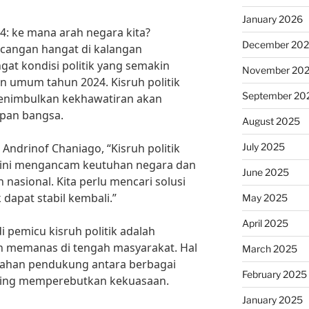
January 2026
24: ke mana arah negara kita?
December 20
ncangan hangat di kalangan
at kondisi politik yang semakin
November 20
 umum tahun 2024. Kisruh politik
September 20
menimbulkan kekhawatiran akan
epan bangsa.
August 2025
July 2025
 Andrinof Chaniago, “Kisruh politik
at ini mengancam keutuhan negara dan
June 2025
sional. Kita perlu mencari solusi
 dapat stabil kembali.”
May 2025
April 2025
i pemicu kisruh politik adalah
kin memanas di tengah masyarakat. Hal
March 2025
pecahan pendukung antara berbagai
February 2025
rsaing memperebutkan kekuasaan.
January 2025