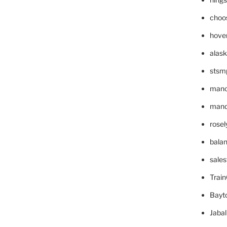
choo
hove
alask
stsm
mano
mande
rose
bala
sale
Trai
Bayt
Jaba