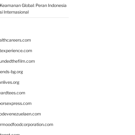
Keamanan Global: Peran Indonesia
i Internasional
althcareers.com
ntexperience.com
undedthefilm.com
iends-bg.org
nlives.org
ardtees.com
loorsexpress.com
odevenezuelaen.com
ermoodfoodcorporation.com
stonnt.com