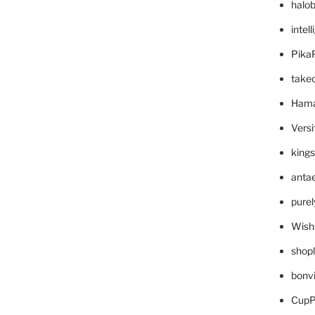
halo
intel
Pika
take
Hama
Versi
king
anta
pure
Wish
shop
bonv
CupP