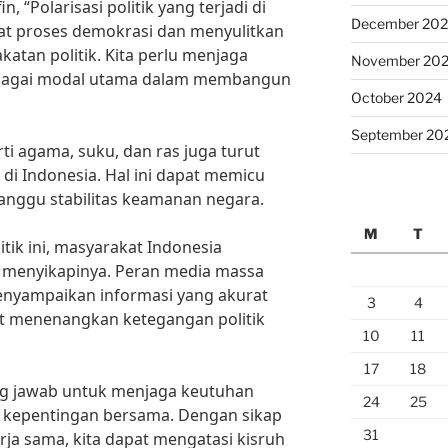
n, “Polarisasi politik yang terjadi di
December 20
at proses demokrasi dan menyulitkan
atan politik. Kita perlu menjaga
November 20
ebagai modal utama dalam membangun
October 2024
September 20
perti agama, suku, dan ras juga turut
di Indonesia. Hal ini dapat memicu
anggu stabilitas keamanan negara.
M
T
tik ini, masyarakat Indonesia
m menyikapinya. Peran media massa
enyampaikan informasi yang akurat
3
4
t menenangkan ketegangan politik
10
11
17
18
ng jawab untuk menjaga keutuhan
24
25
kepentingan bersama. Dengan sikap
31
ja sama, kita dapat mengatasi kisruh