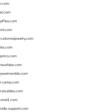
n.com
eal.com
pFlea.com
eml.com
ccatorresjewelry.com
liss.com
gerico.com
nsushipa.com
yweimerdds.com
i-camp.com
eceivables.com
onst1.com
rella-support.com