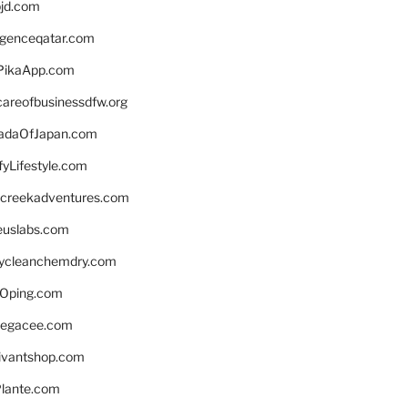
bjd.com
ligenceqatar.com
PikaApp.com
careofbusinessdfw.org
daOfJapan.com
fyLifestyle.com
screekadventures.com
euslabs.com
lycleanchemdry.com
Oping.com
legacee.com
ivantshop.com
lante.com