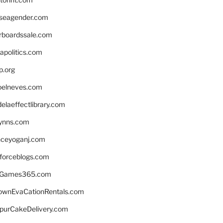
seagender.com
rboardssale.com
apolitics.com
p.org
elneves.com
laeffectlibrary.com
lynns.com
nceyoganj.com
sforceblogs.com
nGames365.com
ownEvaCationRentals.com
lpurCakeDelivery.com