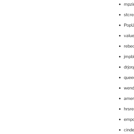
mpzi
stcr
PopU
valu
rebe
jmpb
drjor
quee
wend
amer
hrsr
empc
cinde