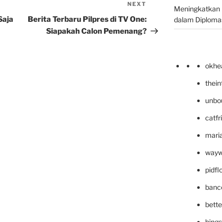
NEXT
Next
Meningkatkan 
Post
Saja
Berita Terbaru Pilpres di TV One:
dalam Diplomas
Siapakah Calon Pemenang?
okhe
thei
unbo
catfr
maria
wayw
pidf
banc
bett
hing