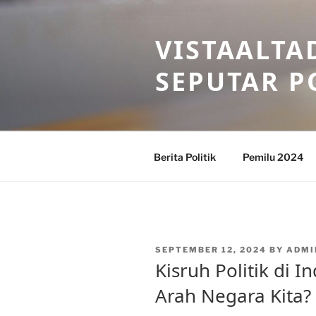
Skip
to
VISTAALTA
content
SEPUTAR P
Berita Politik
Pemilu 2024
POSTED
SEPTEMBER 12, 2024
BY
ADMI
ON
Kisruh Politik di 
Arah Negara Kita?