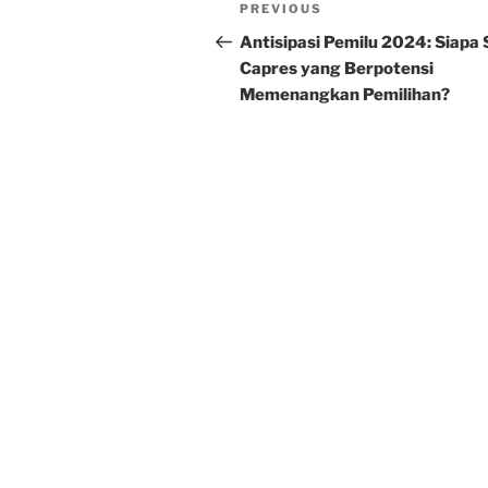
Post
Previous
PREVIOUS
navigation
Post
Antisipasi Pemilu 2024: Siapa 
Capres yang Berpotensi
Memenangkan Pemilihan?