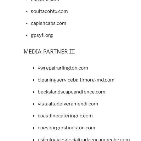
soultacohtx.com
capishcaps.com
gpsyfl.org
MEDIA PARTNER III
vwrepairarlington.com
cleaningservicebaltimore-md.com
beckslandscapeandfence.com
vistaaltadelveramendi.com
coastlinecateringnc.com
cuesburgershouston.com
psicologiaespecializadaencampeche.com