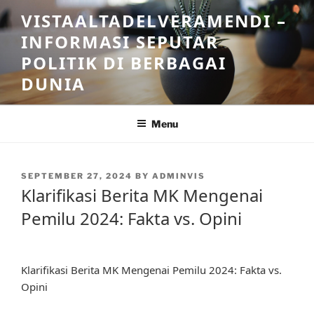
Skip
VISTAALTADELVERAMENDI –
to
INFORMASI SEPUTAR
content
POLITIK DI BERBAGAI
DUNIA
Menu
POSTED
SEPTEMBER 27, 2024
BY
ADMINVIS
ON
Klarifikasi Berita MK Mengenai
Pemilu 2024: Fakta vs. Opini
Klarifikasi Berita MK Mengenai Pemilu 2024: Fakta vs.
Opini