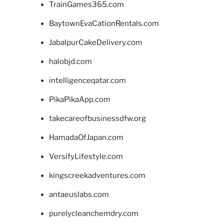
TrainGames365.com
BaytownEvaCationRentals.com
JabalpurCakeDelivery.com
halobjd.com
intelligenceqatar.com
PikaPikaApp.com
takecareofbusinessdfw.org
HamadaOfJapan.com
VersifyLifestyle.com
kingscreekadventures.com
antaeuslabs.com
purelycleanchemdry.com