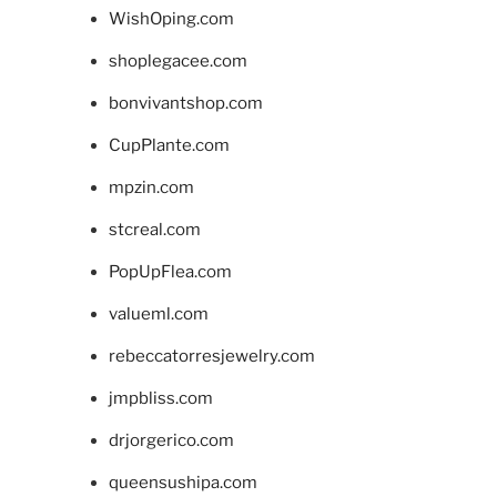
WishOping.com
shoplegacee.com
bonvivantshop.com
CupPlante.com
mpzin.com
stcreal.com
PopUpFlea.com
valueml.com
rebeccatorresjewelry.com
jmpbliss.com
drjorgerico.com
queensushipa.com