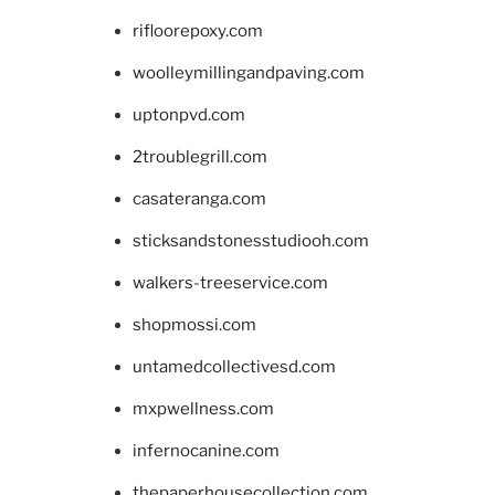
rifloorepoxy.com
woolleymillingandpaving.com
uptonpvd.com
2troublegrill.com
casateranga.com
sticksandstonesstudiooh.com
walkers-treeservice.com
shopmossi.com
untamedcollectivesd.com
mxpwellness.com
infernocanine.com
thepaperhousecollection.com