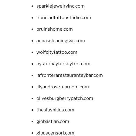
sparklejewelryinc.com
ironcladtattoostudio.com
bruinshome.com
annascleaningsvc.com
wolfcitytattoo.com
oysterbayturkeytrot.com
lafronterarestauranteybar.com
lilyandrosetearoom.com
olivesburgberrypatch.com
theslushkids.com
giobastian.com
glpascensori.com