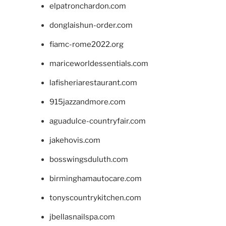
elpatronchardon.com
donglaishun-order.com
fiamc-rome2022.org
mariceworldessentials.com
lafisheriarestaurant.com
915jazzandmore.com
aguadulce-countryfair.com
jakehovis.com
bosswingsduluth.com
birminghamautocare.com
tonyscountrykitchen.com
jbellasnailspa.com