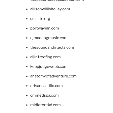
allisonwillisholley.com
solslite.org
portwayinn.com
djmaddogmusic.com
thesoundarchitects.com
allin1roofing.com
keepjudgewebb.com
anatomyofadventure.com
drivancastillo.com
cmmedspa.com
midletontkd.com