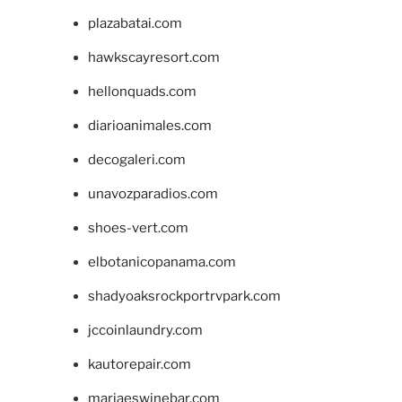
plazabatai.com
hawkscayresort.com
hellonquads.com
diarioanimales.com
decogaleri.com
unavozparadios.com
shoes-vert.com
elbotanicopanama.com
shadyoaksrockportrvpark.com
jccoinlaundry.com
kautorepair.com
marjaeswinebar.com