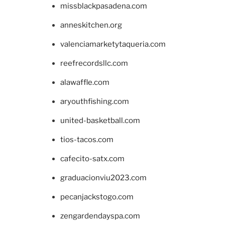
missblackpasadena.com
anneskitchen.org
valenciamarketytaqueria.com
reefrecordsllc.com
alawaffle.com
aryouthfishing.com
united-basketball.com
tios-tacos.com
cafecito-satx.com
graduacionviu2023.com
pecanjackstogo.com
zengardendayspa.com