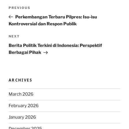
Post
Previous
PREVIOUS
navigation
Post
Perkembangan Terbaru Pilpres: Isu-isu
Kontroversial dan Respon Publik
Next
NEXT
Post
Berita Politik Terkini di Indonesia: Perspektif
Berbagai Pihak
ARCHIVES
March 2026
February 2026
January 2026
December 2025