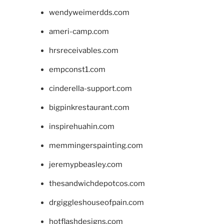
wendyweimerdds.com
ameri-camp.com
hrsreceivables.com
empconst1.com
cinderella-support.com
bigpinkrestaurant.com
inspirehuahin.com
memmingerspainting.com
jeremypbeasley.com
thesandwichdepotcos.com
drgiggleshouseofpain.com
hotflashdesigns.com