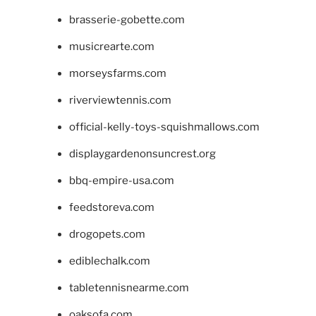
brasserie-gobette.com
musicrearte.com
morseysfarms.com
riverviewtennis.com
official-kelly-toys-squishmallows.com
displaygardenonsuncrest.org
bbq-empire-usa.com
feedstoreva.com
drogopets.com
ediblechalk.com
tabletennisnearme.com
oaksofa.com