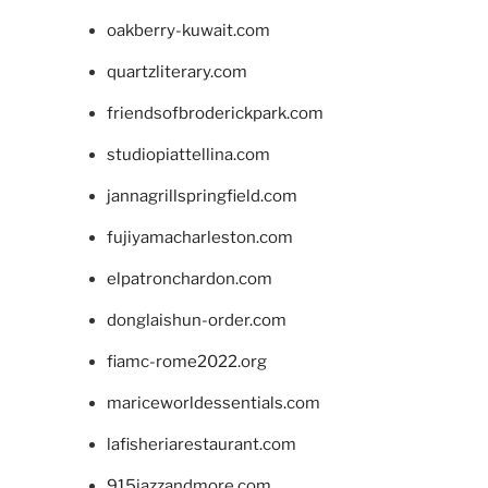
oakberry-kuwait.com
quartzliterary.com
friendsofbroderickpark.com
studiopiattellina.com
jannagrillspringfield.com
fujiyamacharleston.com
elpatronchardon.com
donglaishun-order.com
fiamc-rome2022.org
mariceworldessentials.com
lafisheriarestaurant.com
915jazzandmore.com