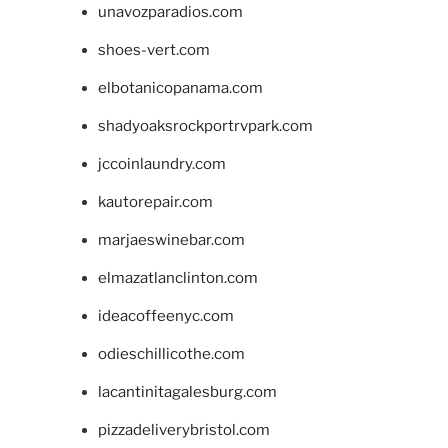
unavozparadios.com
shoes-vert.com
elbotanicopanama.com
shadyoaksrockportrvpark.com
jccoinlaundry.com
kautorepair.com
marjaeswinebar.com
elmazatlanclinton.com
ideacoffeenyc.com
odieschillicothe.com
lacantinitagalesburg.com
pizzadeliverybristol.com