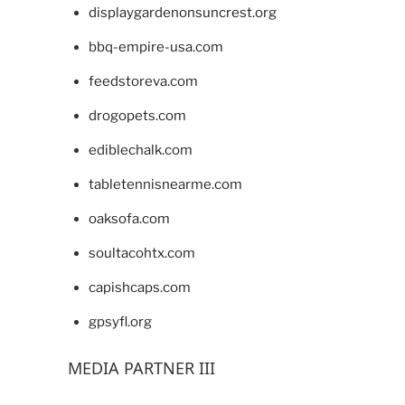
displaygardenonsuncrest.org
bbq-empire-usa.com
feedstoreva.com
drogopets.com
ediblechalk.com
tabletennisnearme.com
oaksofa.com
soultacohtx.com
capishcaps.com
gpsyfl.org
MEDIA PARTNER III