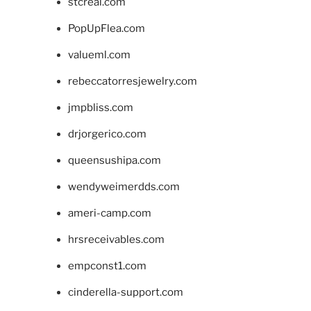
stcreal.com
PopUpFlea.com
valueml.com
rebeccatorresjewelry.com
jmpbliss.com
drjorgerico.com
queensushipa.com
wendyweimerdds.com
ameri-camp.com
hrsreceivables.com
empconst1.com
cinderella-support.com