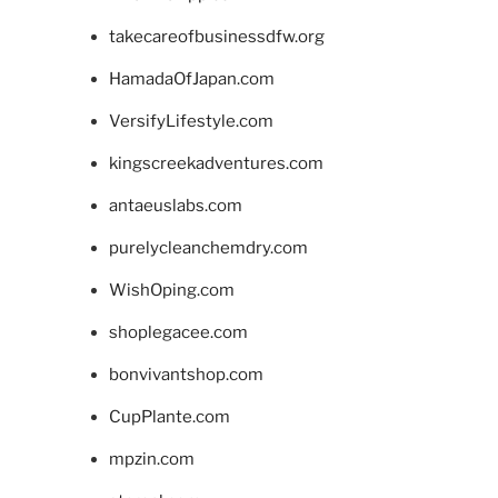
takecareofbusinessdfw.org
HamadaOfJapan.com
VersifyLifestyle.com
kingscreekadventures.com
antaeuslabs.com
purelycleanchemdry.com
WishOping.com
shoplegacee.com
bonvivantshop.com
CupPlante.com
mpzin.com