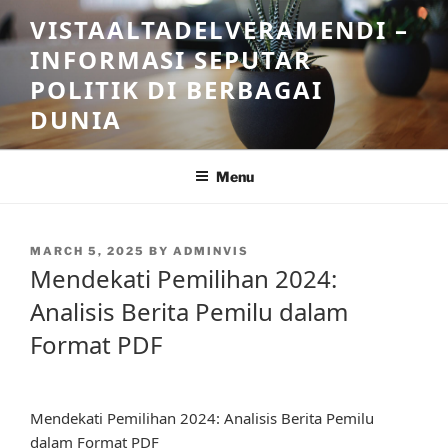
Skip
VISTAALTADELVERAMENDI –
to
INFORMASI SEPUTAR
content
POLITIK DI BERBAGAI
DUNIA
Menu
POSTED
MARCH 5, 2025
BY
ADMINVIS
ON
Mendekati Pemilihan 2024:
Analisis Berita Pemilu dalam
Format PDF
Mendekati Pemilihan 2024: Analisis Berita Pemilu
dalam Format PDF