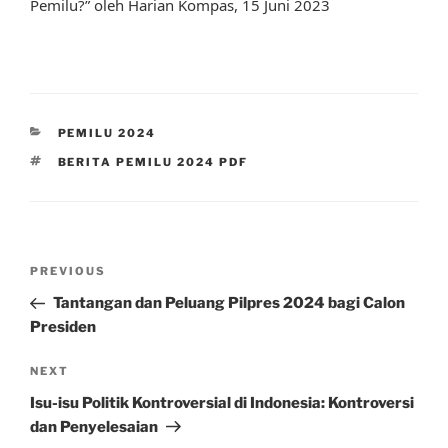
Pemilu?” oleh Harian Kompas, 15 Juni 2023
CATEGORIES
PEMILU 2024
TAGS
BERITA PEMILU 2024 PDF
Post
Previous
PREVIOUS
navigation
Post
Tantangan dan Peluang Pilpres 2024 bagi Calon
Presiden
Next
NEXT
Post
Isu-isu Politik Kontroversial di Indonesia: Kontroversi
dan Penyelesaian