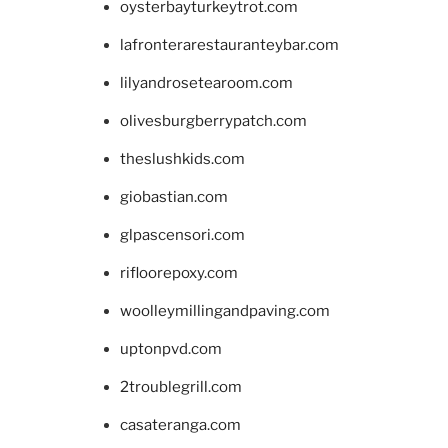
oysterbayturkeytrot.com
lafronterarestauranteybar.com
lilyandrosetearoom.com
olivesburgberrypatch.com
theslushkids.com
giobastian.com
glpascensori.com
rifloorepoxy.com
woolleymillingandpaving.com
uptonpvd.com
2troublegrill.com
casateranga.com