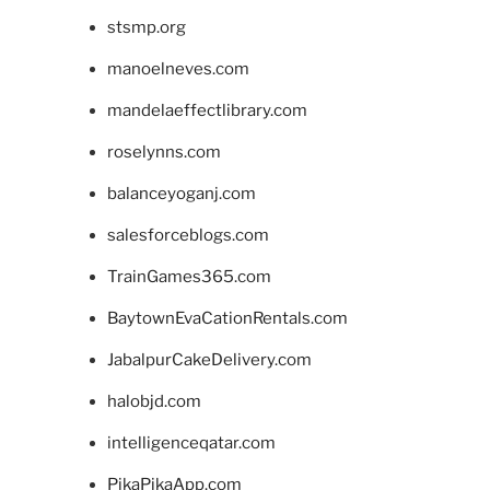
stsmp.org
manoelneves.com
mandelaeffectlibrary.com
roselynns.com
balanceyoganj.com
salesforceblogs.com
TrainGames365.com
BaytownEvaCationRentals.com
JabalpurCakeDelivery.com
halobjd.com
intelligenceqatar.com
PikaPikaApp.com