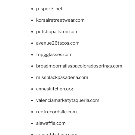
p-sports.net
korsairstreetwear.com
petshopallston.com
avenue26tacos.com
topgglasses.com
broadmoornailsspacoloradosprings.com
missblackpasadena.com
anneskitchen.org
valenciamarketytaqueria.com
reefrecordsllc.com
alawaffle.com
aryouthfishing.com