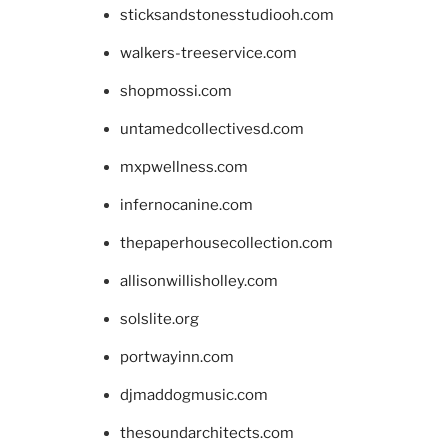
sticksandstonesstudiooh.com
walkers-treeservice.com
shopmossi.com
untamedcollectivesd.com
mxpwellness.com
infernocanine.com
thepaperhousecollection.com
allisonwillisholley.com
solslite.org
portwayinn.com
djmaddogmusic.com
thesoundarchitects.com