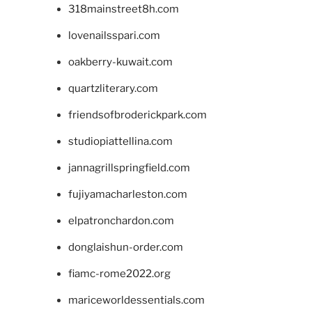
318mainstreet8h.com
lovenailsspari.com
oakberry-kuwait.com
quartzliterary.com
friendsofbroderickpark.com
studiopiattellina.com
jannagrillspringfield.com
fujiyamacharleston.com
elpatronchardon.com
donglaishun-order.com
fiamc-rome2022.org
mariceworldessentials.com