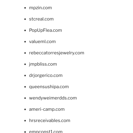
mpzin.com
stcreal.com
PopUpFlea.com
valueml.com
rebeccatorresjewelry.com
jmpbliss.com
drjorgerico.com
queensushipa.com
wendyweimerdds.com
ameri-camp.com
hrsreceivables.com
empconst1.com