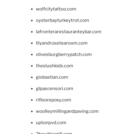
wolfcitytattoo.com
oysterbayturkeytrot.com
lafronterarestauranteybar.com
lilyandrosetearoom.com
olivesburgberrypatch.com
theslushkids.com
giobastian.com
glpascensori.com
rifloorepoxy.com
woolleymillingandpaving.com
uptonpvd.com
2troublegrill.com