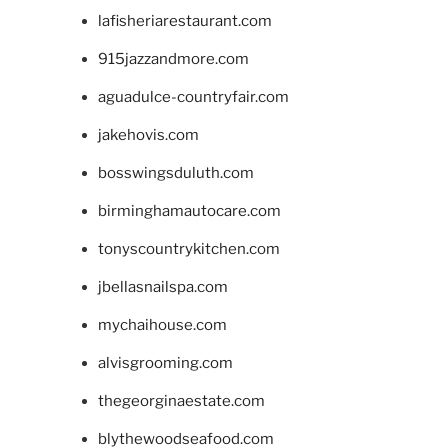
lafisheriarestaurant.com
915jazzandmore.com
aguadulce-countryfair.com
jakehovis.com
bosswingsduluth.com
birminghamautocare.com
tonyscountrykitchen.com
jbellasnailspa.com
mychaihouse.com
alvisgrooming.com
thegeorginaestate.com
blythewoodseafood.com