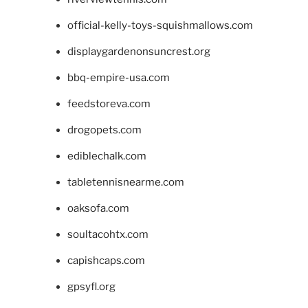
official-kelly-toys-squishmallows.com
displaygardenonsuncrest.org
bbq-empire-usa.com
feedstoreva.com
drogopets.com
ediblechalk.com
tabletennisnearme.com
oaksofa.com
soultacohtx.com
capishcaps.com
gpsyfl.org