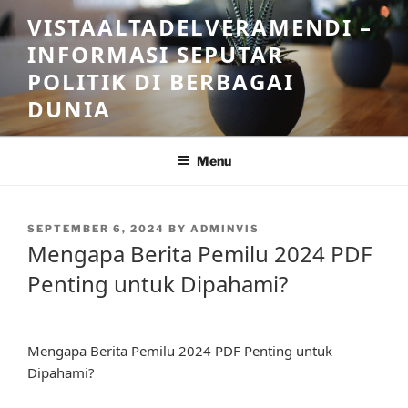
Skip
VISTAALTADELVERAMENDI –
to
INFORMASI SEPUTAR
content
POLITIK DI BERBAGAI
DUNIA
Menu
POSTED
SEPTEMBER 6, 2024
BY
ADMINVIS
ON
Mengapa Berita Pemilu 2024 PDF
Penting untuk Dipahami?
Mengapa Berita Pemilu 2024 PDF Penting untuk
Dipahami?