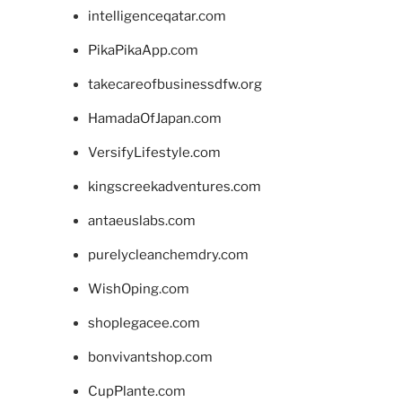
intelligenceqatar.com
PikaPikaApp.com
takecareofbusinessdfw.org
HamadaOfJapan.com
VersifyLifestyle.com
kingscreekadventures.com
antaeuslabs.com
purelycleanchemdry.com
WishOping.com
shoplegacee.com
bonvivantshop.com
CupPlante.com