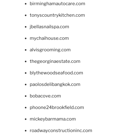
birminghamautocare.com
tonyscountrykitchen.com
jbellasnailspa.com
mychaihouse.com
alvisgrooming.com
thegeorginaestate.com
blythewoodseafood.com
paolosdelibangkok.com
bobacove.com
phoone24brookfield.com
mickeybarmama.com
roadwayconstructioninc.com