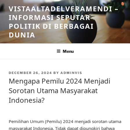
Skip
VISTAALTADELVERAMENDI –
to
INFORMASI SEPUTAR
content
POLITIK DI BERBAGAI
DUNIA
Menu
POSTED
DECEMBER 26, 2024
BY
ADMINVIS
ON
Mengapa Pemilu 2024 Menjadi
Sorotan Utama Masyarakat
Indonesia?
Pemilihan Umum (Pemilu) 2024 menjadi sorotan utama
masyarakat Indonesia. Tidak dapat dipungkiri bahwa