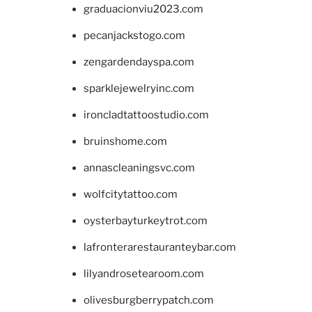
graduacionviu2023.com
pecanjackstogo.com
zengardendayspa.com
sparklejewelryinc.com
ironcladtattoostudio.com
bruinshome.com
annascleaningsvc.com
wolfcitytattoo.com
oysterbayturkeytrot.com
lafronterarestauranteybar.com
lilyandrosetearoom.com
olivesburgberrypatch.com