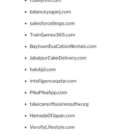
roselynns.com
balanceyoganj.com
salesforceblogs.com
TrainGames365.com
BaytownEvaCationRentals.com
JabalpurCakeDelivery.com
halobjd.com
intelligenceqatar.com
PikaPikaApp.com
takecareofbusinessdfw.org
HamadaOfJapan.com
VersifyLifestyle.com