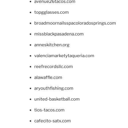
avenue26tacos.com
topgglasses.com
broadmoornailsspacoloradosprings.com
missblackpasadena.com
anneskitchen.org
valenciamarketytaqueria.com
reefrecordsllc.com
alawaffle.com
aryouthfishing.com
united-basketball.com
tios-tacos.com
cafecito-satx.com