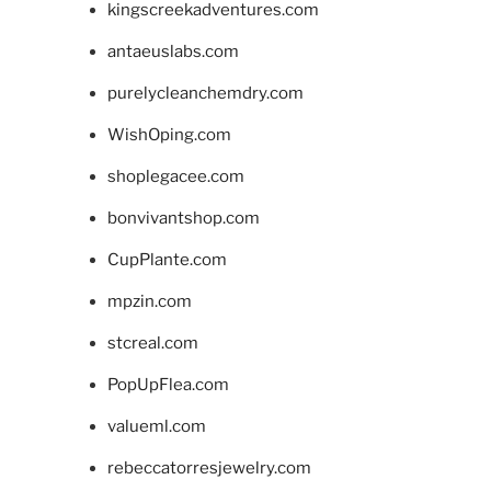
kingscreekadventures.com
antaeuslabs.com
purelycleanchemdry.com
WishOping.com
shoplegacee.com
bonvivantshop.com
CupPlante.com
mpzin.com
stcreal.com
PopUpFlea.com
valueml.com
rebeccatorresjewelry.com