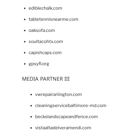
ediblechalk.com
tabletennisnearme.com
oaksofa.com
soultacohtx.com
capishcaps.com
gpsyfl.org
MEDIA PARTNER III
vwrepairarlington.com
cleaningservicebaltimore-md.com
beckslandscapeandfence.com
vistaaltadelveramendi.com