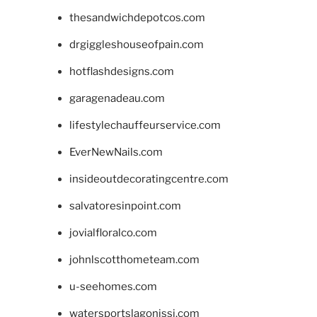
thesandwichdepotcos.com
drgiggleshouseofpain.com
hotflashdesigns.com
garagenadeau.com
lifestylechauffeurservice.com
EverNewNails.com
insideoutdecoratingcentre.com
salvatoresinpoint.com
jovialfloralco.com
johnlscotthometeam.com
u-seehomes.com
watersportslagonissi.com