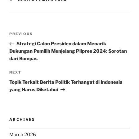
BERITA PEMILU 2024
Post
Previous
PREVIOUS
navigation
Post
Strategi Calon Presiden dalam Menarik
Dukungan Pemilih Menjelang Pilpres 2024: Sorotan
dari Kompas
Next
NEXT
Post
Topik Terkait Berita Politik Terhangat di Indonesia
yang Harus Diketahui
ARCHIVES
March 2026