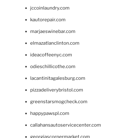
jccoinlaundry.com
kautorepair.com
marjaeswinebar.com
elmazatlanclinton.com
ideacoffeenyc.com
odieschillicothe.com
lacantinitagalesburg.com
pizzadeliverybristol.com
greenstarsmogcheck.com
happypawspl.com
callahansautoservicecenter.com
georgiascornermarket.com