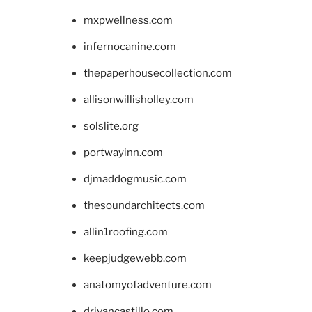
mxpwellness.com
infernocanine.com
thepaperhousecollection.com
allisonwillisholley.com
solslite.org
portwayinn.com
djmaddogmusic.com
thesoundarchitects.com
allin1roofing.com
keepjudgewebb.com
anatomyofadventure.com
drivancastillo.com