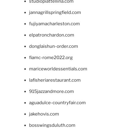
studiopiattellina.com
jannagrillspringfield.com
fujiyamacharleston.com
elpatronchardon.com
donglaishun-order.com
fiamc-rome2022.org
mariceworldessentials.com
lafisheriarestaurant.com
915jazzandmore.com
aguadulce-countryfair.com
jakehovis.com
bosswingsduluth.com