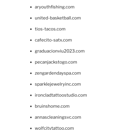
aryouthfishing.com
united-basketball.com
tios-tacos.com
cafecito-satx.com
graduacionviu2023.com
pecanjackstogo.com
zengardendayspa.com
sparklejewelryinc.com
ironcladtattoostudio.com
bruinshome.com
annascleaningsvc.com
wolfcitytattoo.com