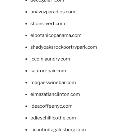
unavozparadios.com
shoes-vert.com
elbotanicopanama.com
shadyoaksrockportrvpark.com
jccoinlaundry.com
kautorepair.com
marjaeswinebar.com
elmazatlanclinton.com
ideacoffeenyc.com
odieschillicothe.com
lacantinitagalesburg.com