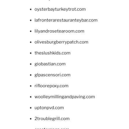
oysterbayturkeytrot.com
lafronterarestauranteybar.com
lilyandrosetearoom.com
olivesburgberrypatch.com
theslushkids.com
giobastian.com
glpascensori.com
rifloorepoxy.com
woolleymillingandpaving.com
uptonpvd.com
2troublegrill.com