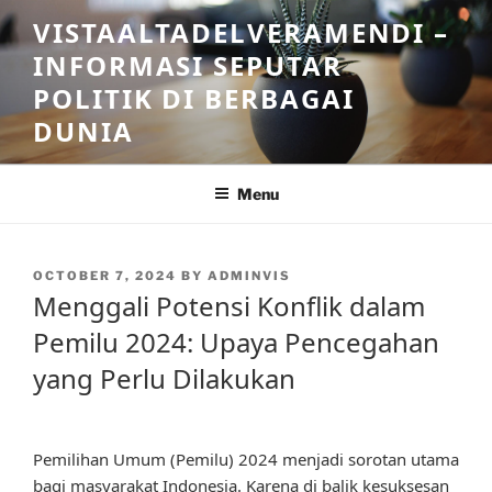
Skip
VISTAALTADELVERAMENDI –
to
INFORMASI SEPUTAR
content
POLITIK DI BERBAGAI
DUNIA
Menu
POSTED
OCTOBER 7, 2024
BY
ADMINVIS
ON
Menggali Potensi Konflik dalam
Pemilu 2024: Upaya Pencegahan
yang Perlu Dilakukan
Pemilihan Umum (Pemilu) 2024 menjadi sorotan utama
bagi masyarakat Indonesia. Karena di balik kesuksesan