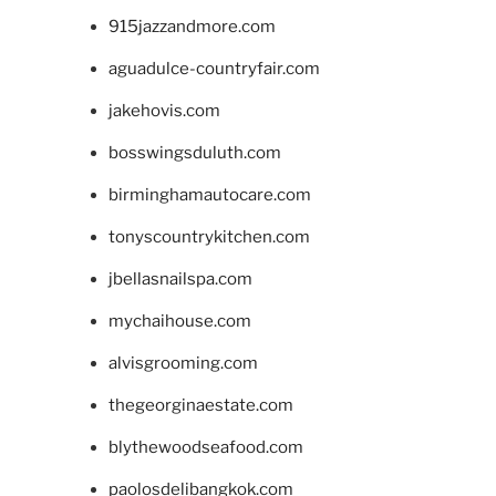
915jazzandmore.com
aguadulce-countryfair.com
jakehovis.com
bosswingsduluth.com
birminghamautocare.com
tonyscountrykitchen.com
jbellasnailspa.com
mychaihouse.com
alvisgrooming.com
thegeorginaestate.com
blythewoodseafood.com
paolosdelibangkok.com