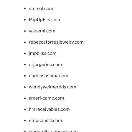
stcreal.com
PopUpFlea.com
valueml.com
rebeccatorresjewelry.com
jmpbliss.com
drjorgerico.com
queensushipa.com
wendyweimerdds.com
ameri-camp.com
hrsreceivables.com
empconst1.com
cinderella-support.com