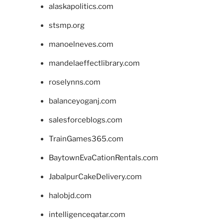
alaskapolitics.com
stsmp.org
manoelneves.com
mandelaeffectlibrary.com
roselynns.com
balanceyoganj.com
salesforceblogs.com
TrainGames365.com
BaytownEvaCationRentals.com
JabalpurCakeDelivery.com
halobjd.com
intelligenceqatar.com