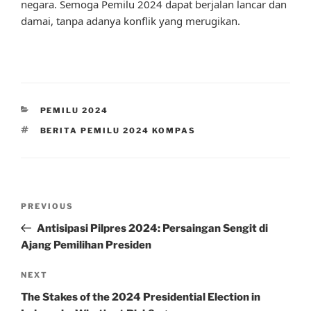
negara. Semoga Pemilu 2024 dapat berjalan lancar dan
damai, tanpa adanya konflik yang merugikan.
CATEGORIES
PEMILU 2024
TAGS
BERITA PEMILU 2024 KOMPAS
Post
Previous
PREVIOUS
navigation
Post
Antisipasi Pilpres 2024: Persaingan Sengit di
Ajang Pemilihan Presiden
Next
NEXT
Post
The Stakes of the 2024 Presidential Election in