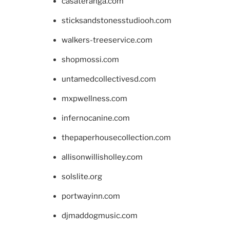
casateranga.com
sticksandstonesstudiooh.com
walkers-treeservice.com
shopmossi.com
untamedcollectivesd.com
mxpwellness.com
infernocanine.com
thepaperhousecollection.com
allisonwillisholley.com
solslite.org
portwayinn.com
djmaddogmusic.com