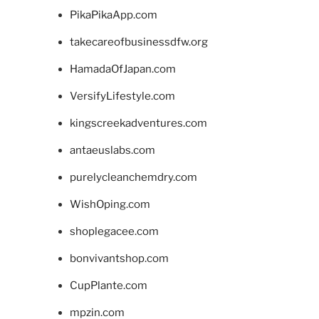
PikaPikaApp.com
takecareofbusinessdfw.org
HamadaOfJapan.com
VersifyLifestyle.com
kingscreekadventures.com
antaeuslabs.com
purelycleanchemdry.com
WishOping.com
shoplegacee.com
bonvivantshop.com
CupPlante.com
mpzin.com