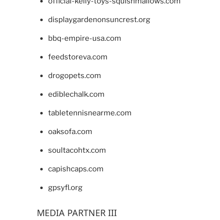
official-kelly-toys-squishmallows.com
displaygardenonsuncrest.org
bbq-empire-usa.com
feedstoreva.com
drogopets.com
ediblechalk.com
tabletennisnearme.com
oaksofa.com
soultacohtx.com
capishcaps.com
gpsyfl.org
MEDIA PARTNER III