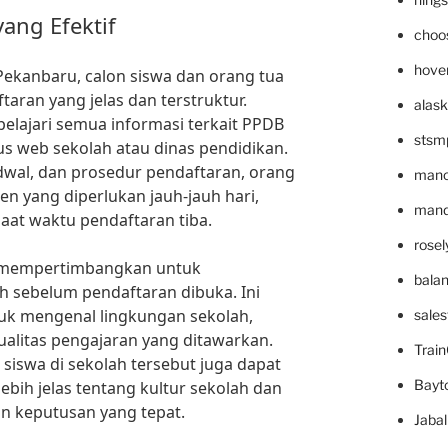
yang Efektif
choo
hove
kanbaru, calon siswa dan orang tua
taran yang jelas dan terstruktur.
alask
lajari semua informasi terkait PPDB
stsm
tus web sekolah atau dinas pendidikan.
wal, dan prosedur pendaftaran, orang
mano
 yang diperlukan jauh-jauh hari,
mande
aat waktu pendaftaran tiba.
rose
s mempertimbangkan untuk
bala
 sebelum pendaftaran dibuka. Ini
k mengenal lingkungan sekolah,
sale
 kualitas pengajaran yang ditawarkan.
Trai
siswa di sekolah tersebut juga dapat
Bayt
ih jelas tentang kultur sekolah dan
 keputusan yang tepat.
Jaba