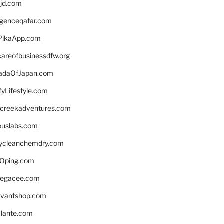
bjd.com
ligenceqatar.com
PikaApp.com
careofbusinessdfw.org
daOfJapan.com
fyLifestyle.com
screekadventures.com
euslabs.com
lycleanchemdry.com
Oping.com
legacee.com
ivantshop.com
lante.com