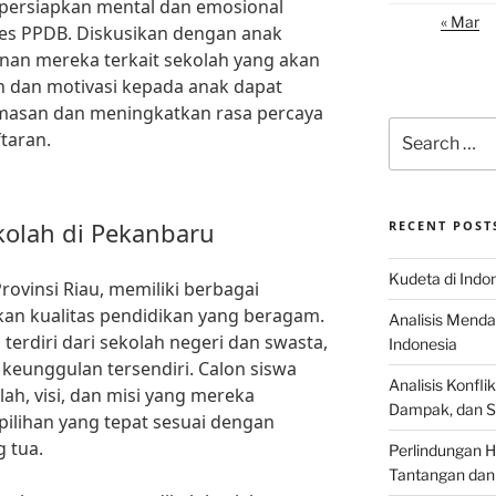
persiapkan mental dan emosional
« Mar
es PPDB. Diskusikan dengan anak
nan mereka terkait sekolah yang akan
n dan motivasi kepada anak dapat
asan dan meningkatkan rasa percaya
Search
taran.
for:
kolah di Pekanbaru
RECENT POST
Kudeta di Indo
rovinsi Riau, memiliki berbagai
an kualitas pendidikan yang beragam.
Analisis Menda
terdiri dari sekolah negeri dan swasta,
Indonesia
keunggulan tersendiri. Calon siswa
Analisis Konflik
lah, visi, dan misi yang mereka
Dampak, dan S
ilihan yang tepat sesuai dengan
 tua.
Perlindungan H
Tantangan dan