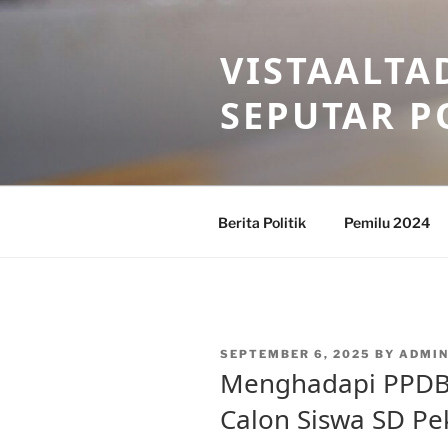
Skip
to
VISTAALTA
content
SEPUTAR P
Berita Politik
Pemilu 2024
POSTED
SEPTEMBER 6, 2025
BY
ADMIN
ON
Menghadapi PPDB: 
Calon Siswa SD P