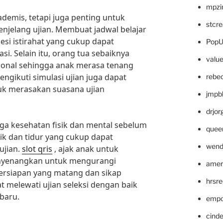
mpzi
ademis, tetapi juga penting untuk
stcr
njelang ujian. Membuat jadwal belajar
esi istirahat yang cukup dapat
PopU
. Selain itu, orang tua sebaiknya
valu
nal sehingga anak merasa tenang
ngikuti simulasi ujian juga dapat
rebe
tuk merasakan suasana ujian
jmpb
drjor
aga kesehatan fisik dan mental sebelum
quee
aik dan tidur yang cukup dapat
wend
ujian.
slot qris
, ajak anak untuk
enyenangkan untuk mengurangi
amer
ersiapan yang matang dan sikap
hrsr
at melewati ujian seleksi dengan baik
baru.
empc
cinde