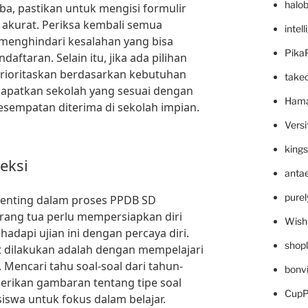
halo
iba, pastikan untuk mengisi formulir
n akurat. Periksa kembali semua
intel
 menghindari kesalahan yang bisa
Pika
ftaran. Selain itu, jika ada pilihan
rioritaskan berdasarkan kebutuhan
take
apatkan sekolah yang sesuai dengan
Hama
sempatan diterima di sekolah impian.
Versi
king
eksi
anta
pure
 penting dalam proses PPDB SD
rang tua perlu mempersiapkan diri
Wish
dapi ujian ini dengan percaya diri.
shop
at dilakukan adalah dengan mempelajari
 Mencari tahu soal-soal dari tahun-
bonv
rikan gambaran tentang tipe soal
CupP
swa untuk fokus dalam belajar.