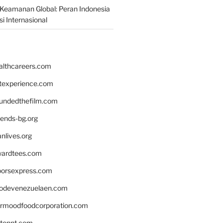
Keamanan Global: Peran Indonesia
i Internasional
althcareers.com
ntexperience.com
undedthefilm.com
iends-bg.org
nlives.org
ardtees.com
loorsexpress.com
odevenezuelaen.com
ermoodfoodcorporation.com
stonnt.com