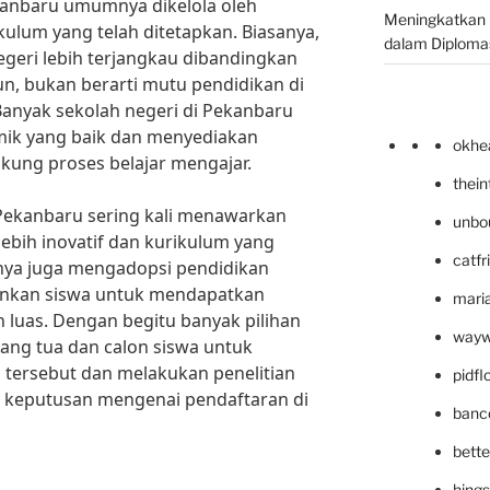
kanbaru umumnya dikelola oleh
Meningkatkan 
kulum yang telah ditetapkan. Biasanya,
dalam Diplomas
egeri lebih terjangkau dibandingkan
n, bukan berarti mutu pendidikan di
 Banyak sekolah negeri di Pekanbaru
mik yang baik dan menyediakan
okhe
ukung proses belajar mengajar.
thei
di Pekanbaru sering kali menawarkan
unbo
ebih inovatif dan kurikulum yang
catfr
nya juga mengadopsi pendidikan
inkan siswa untuk mendapatkan
maria
 luas. Dengan begitu banyak pilihan
wayw
rang tua dan calon siswa untuk
 tersebut dan melakukan penelitian
pidf
keputusan mengenai pendaftaran di
banc
bett
hing