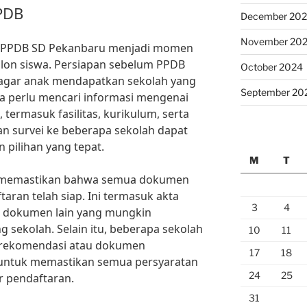
PDB
December 20
November 20
, PPDB SD Pekanbaru menjadi momen
alon siswa. Persiapan sebelum PPDB
October 2024
 agar anak mendapatkan sekolah yang
September 20
ua perlu mencari informasi mengenai
 termasuk fasilitas, kurikulum, serta
an survei ke beberapa sekolah dapat
ilihan yang tepat.
M
T
us memastikan bahwa semua dokumen
aran telah siap. Ini termasuk akta
3
4
an dokumen lain yang mungkin
 sekolah. Selain itu, beberapa sekolah
10
11
 rekomendasi atau dokumen
17
18
 untuk memastikan semua persyaratan
24
25
r pendaftaran.
31