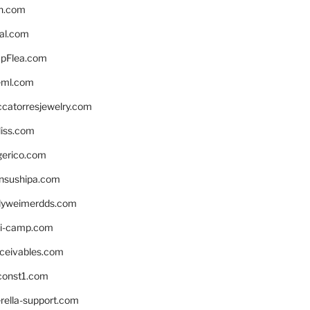
n.com
eal.com
pFlea.com
eml.com
ccatorresjewelry.com
liss.com
gerico.com
nsushipa.com
yweimerdds.com
i-camp.com
eceivables.com
onst1.com
rella-support.com