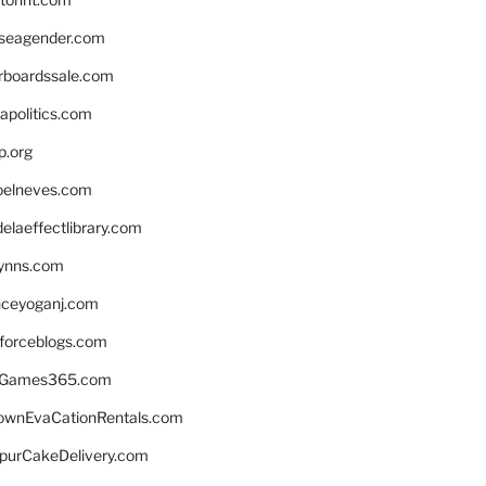
seagender.com
rboardssale.com
apolitics.com
p.org
elneves.com
laeffectlibrary.com
lynns.com
nceyoganj.com
sforceblogs.com
nGames365.com
ownEvaCationRentals.com
lpurCakeDelivery.com