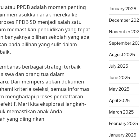
aru atau PPDB adalah momen penting
January 2026
ingin memasukkan anak mereka ke
December 20
 proses PPDB SD menjadi salah satu
lam memastikan pendidikan yang tepat
November 20
 banyaknya pilihan sekolah yang ada,
September 20
kan pada pilihan yang sulit dalam
baik.
August 2025
July 2025
 membahas berbagai strategi terbaik
n siswa dan orang tua dalam
June 2025
aru. Dari mempersiapkan dokumen
ami kriteria seleksi, semua informasi
May 2025
am menghadapi proses pendaftaran
April 2025
efektif. Mari kita eksplorasi langkah-
ntuk memastikan anak Anda
March 2025
ah yang diinginkan.
February 2025
January 2025