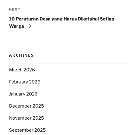
Next
NEXT
Post
10 Peraturan Desa yang Harus Diketahui Setiap
Warga
ARCHIVES
March 2026
February 2026
January 2026
December 2025
November 2025
September 2025