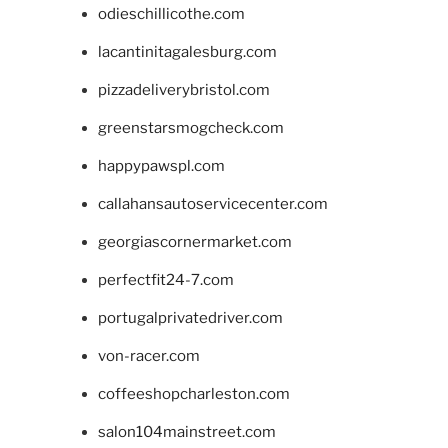
odieschillicothe.com
lacantinitagalesburg.com
pizzadeliverybristol.com
greenstarsmogcheck.com
happypawspl.com
callahansautoservicecenter.com
georgiascornermarket.com
perfectfit24-7.com
portugalprivatedriver.com
von-racer.com
coffeeshopcharleston.com
salon104mainstreet.com