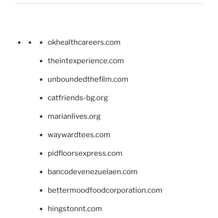
okhealthcareers.com
theintexperience.com
unboundedthefilm.com
catfriends-bg.org
marianlives.org
waywardtees.com
pidfloorsexpress.com
bancodevenezuelaen.com
bettermoodfoodcorporation.com
hingstonnt.com