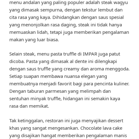
menu andalan yang paling populer adalah steak wagyu
yang dimasak sempurna, dengan tekstur lembut dan
cita rasa yang kaya. Dihidangkan dengan saus spesial
yang menonjolkan rasa daging, steak ini tidak hanya
memuaskan lidah, tetapi juga memberikan pengalaman
makan yang luar biasa.
Selain steak, menu pasta truffle di IMPAR juga patut
dicoba. Pasta yang dimasak al dente ini dilengkapi
dengan saus truffle yang creamy dan aroma menggoda.
Setiap suapan membawa nuansa elegan yang
membuatnya menjadi favorit bagi para pencinta kuliner.
Dengan taburan parmesan yang melimpah dan
sentuhan minyak truffle, hidangan ini semakin kaya
rasa dan memikat.
Tak ketinggalan, restoran ini juga menyajikan dessert
khas yang sangat mengesankan. Chocolate lava cake
yang disajikan hangat memberikan pengalaman manis