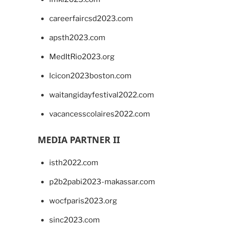
careerfaircsd2023.com
apsth2023.com
MedItRio2023.org
lcicon2023boston.com
waitangidayfestival2022.com
vacancesscolaires2022.com
MEDIA PARTNER II
isth2022.com
p2b2pabi2023-makassar.com
wocfparis2023.org
sinc2023.com