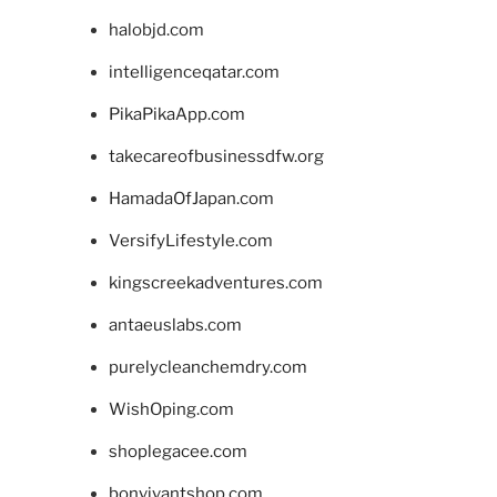
halobjd.com
intelligenceqatar.com
PikaPikaApp.com
takecareofbusinessdfw.org
HamadaOfJapan.com
VersifyLifestyle.com
kingscreekadventures.com
antaeuslabs.com
purelycleanchemdry.com
WishOping.com
shoplegacee.com
bonvivantshop.com