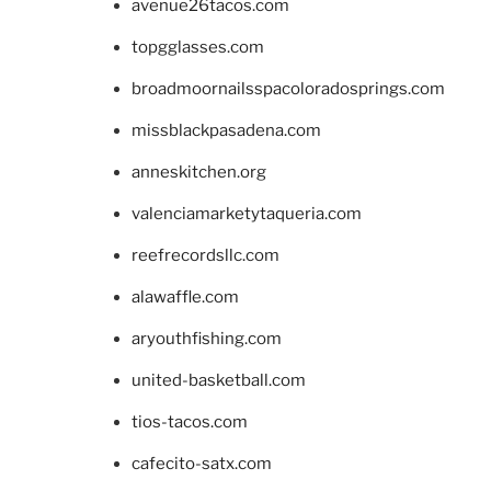
avenue26tacos.com
topgglasses.com
broadmoornailsspacoloradosprings.com
missblackpasadena.com
anneskitchen.org
valenciamarketytaqueria.com
reefrecordsllc.com
alawaffle.com
aryouthfishing.com
united-basketball.com
tios-tacos.com
cafecito-satx.com