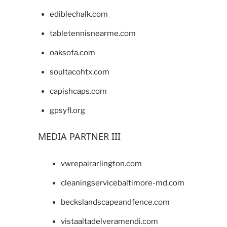
ediblechalk.com
tabletennisnearme.com
oaksofa.com
soultacohtx.com
capishcaps.com
gpsyfl.org
MEDIA PARTNER III
vwrepairarlington.com
cleaningservicebaltimore-md.com
beckslandscapeandfence.com
vistaaltadelveramendi.com