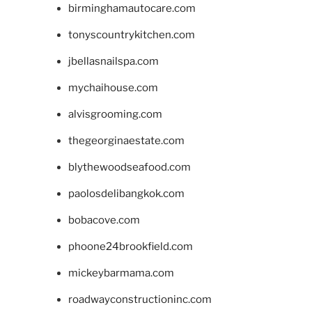
birminghamautocare.com
tonyscountrykitchen.com
jbellasnailspa.com
mychaihouse.com
alvisgrooming.com
thegeorginaestate.com
blythewoodseafood.com
paolosdelibangkok.com
bobacove.com
phoone24brookfield.com
mickeybarmama.com
roadwayconstructioninc.com