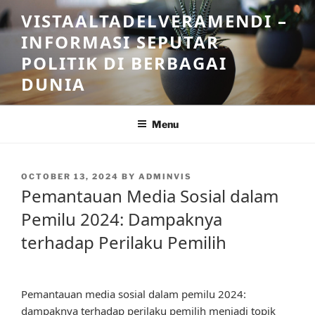
Skip
VISTAALTADELVERAMENDI –
to
INFORMASI SEPUTAR
content
POLITIK DI BERBAGAI
DUNIA
Menu
POSTED
OCTOBER 13, 2024
BY
ADMINVIS
ON
Pemantauan Media Sosial dalam
Pemilu 2024: Dampaknya
terhadap Perilaku Pemilih
Pemantauan media sosial dalam pemilu 2024:
dampaknya terhadap perilaku pemilih menjadi topik