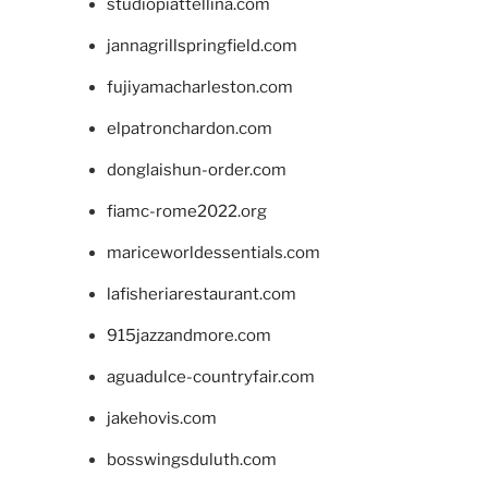
studiopiattellina.com
jannagrillspringfield.com
fujiyamacharleston.com
elpatronchardon.com
donglaishun-order.com
fiamc-rome2022.org
mariceworldessentials.com
lafisheriarestaurant.com
915jazzandmore.com
aguadulce-countryfair.com
jakehovis.com
bosswingsduluth.com