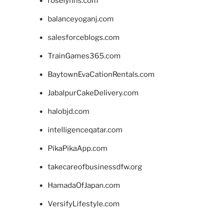
roselynns.com
balanceyoganj.com
salesforceblogs.com
TrainGames365.com
BaytownEvaCationRentals.com
JabalpurCakeDelivery.com
halobjd.com
intelligenceqatar.com
PikaPikaApp.com
takecareofbusinessdfw.org
HamadaOfJapan.com
VersifyLifestyle.com