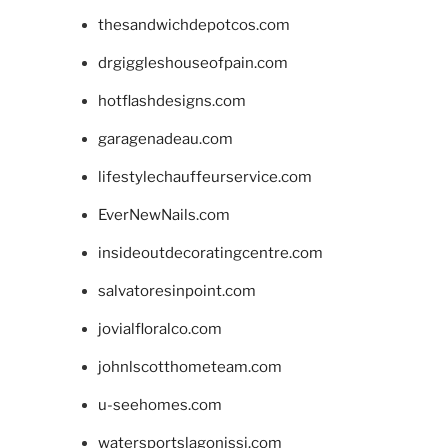
thesandwichdepotcos.com
drgiggleshouseofpain.com
hotflashdesigns.com
garagenadeau.com
lifestylechauffeurservice.com
EverNewNails.com
insideoutdecoratingcentre.com
salvatoresinpoint.com
jovialfloralco.com
johnlscotthometeam.com
u-seehomes.com
watersportslagonissi.com