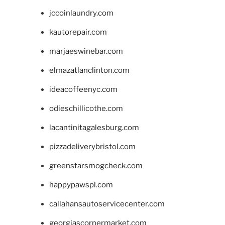
jccoinlaundry.com
kautorepair.com
marjaeswinebar.com
elmazatlanclinton.com
ideacoffeenyc.com
odieschillicothe.com
lacantinitagalesburg.com
pizzadeliverybristol.com
greenstarsmogcheck.com
happypawspl.com
callahansautoservicecenter.com
georgiascornermarket.com