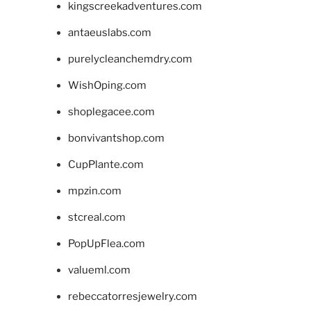
kingscreekadventures.com
antaeuslabs.com
purelycleanchemdry.com
WishOping.com
shoplegacee.com
bonvivantshop.com
CupPlante.com
mpzin.com
stcreal.com
PopUpFlea.com
valueml.com
rebeccatorresjewelry.com