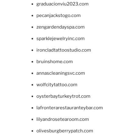
graduacionviu2023.com
pecanjackstogo.com
zengardendayspa.com
sparklejewelryinc.com
ironcladtattoostudio.com
bruinshome.com
annascleaningsvc.com
wolfcitytattoo.com
oysterbayturkeytrot.com
lafronterarestauranteybar.com
lilyandrosetearoom.com
olivesburgberrypatch.com