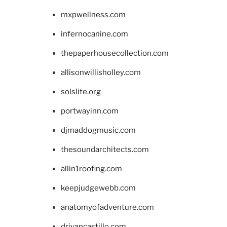
mxpwellness.com
infernocanine.com
thepaperhousecollection.com
allisonwillisholley.com
solslite.org
portwayinn.com
djmaddogmusic.com
thesoundarchitects.com
allin1roofing.com
keepjudgewebb.com
anatomyofadventure.com
drivancastillo.com