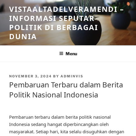
Skip
VISTAALTADELVERAMENDI –
to
INFORMASI SEPUTAR
content
POLITIK DI BERBAGAI
DUNIA
Menu
POSTED
NOVEMBER 3, 2024
BY
ADMINVIS
ON
Pembaruan Terbaru dalam Berita
Politik Nasional Indonesia
Pembaruan terbaru dalam berita politik nasional
Indonesia sedang hangat diperbincangkan oleh
masyarakat. Setiap hari, kita selalu disuguhkan dengan