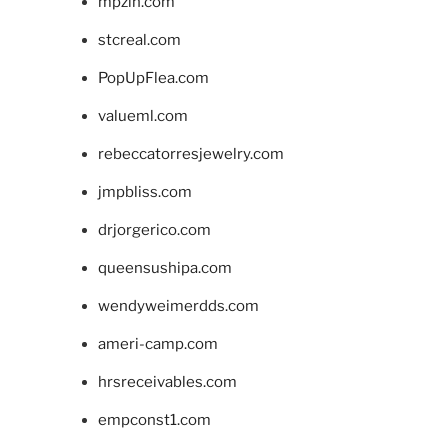
mpzin.com
stcreal.com
PopUpFlea.com
valueml.com
rebeccatorresjewelry.com
jmpbliss.com
drjorgerico.com
queensushipa.com
wendyweimerdds.com
ameri-camp.com
hrsreceivables.com
empconst1.com