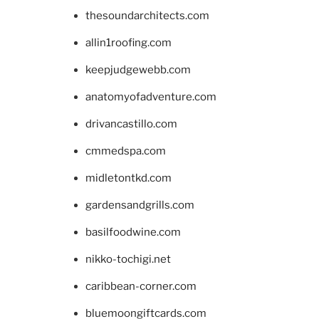
thesoundarchitects.com
allin1roofing.com
keepjudgewebb.com
anatomyofadventure.com
drivancastillo.com
cmmedspa.com
midletontkd.com
gardensandgrills.com
basilfoodwine.com
nikko-tochigi.net
caribbean-corner.com
bluemoongiftcards.com