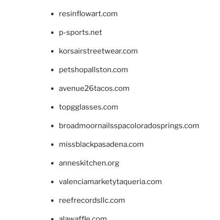
resinflowart.com
p-sports.net
korsairstreetwear.com
petshopallston.com
avenue26tacos.com
topgglasses.com
broadmoornailsspacoloradosprings.com
missblackpasadena.com
anneskitchen.org
valenciamarketytaqueria.com
reefrecordsllc.com
alawaffle.com