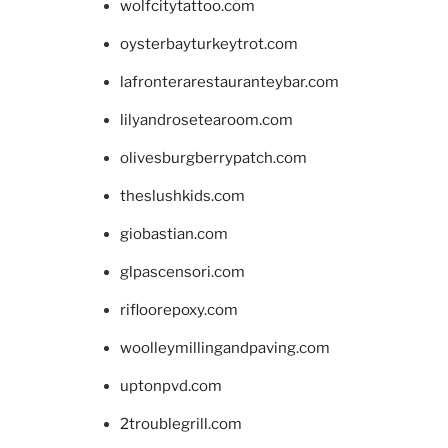
wolfcitytattoo.com
oysterbayturkeytrot.com
lafronterarestauranteybar.com
lilyandrosetearoom.com
olivesburgberrypatch.com
theslushkids.com
giobastian.com
glpascensori.com
rifloorepoxy.com
woolleymillingandpaving.com
uptonpvd.com
2troublegrill.com