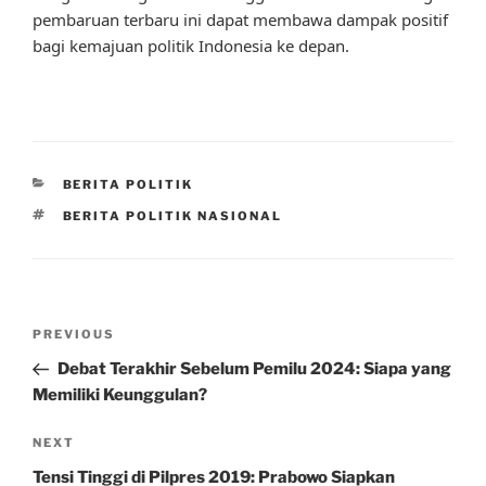
pembaruan terbaru ini dapat membawa dampak positif
bagi kemajuan politik Indonesia ke depan.
CATEGORIES
BERITA POLITIK
TAGS
BERITA POLITIK NASIONAL
Post
Previous
PREVIOUS
navigation
Post
Debat Terakhir Sebelum Pemilu 2024: Siapa yang
Memiliki Keunggulan?
Next
NEXT
Post
Tensi Tinggi di Pilpres 2019: Prabowo Siapkan