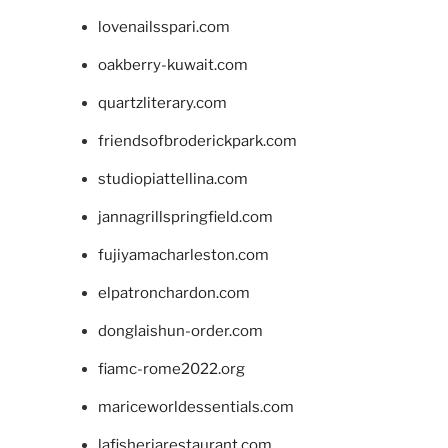
lovenailsspari.com
oakberry-kuwait.com
quartzliterary.com
friendsofbroderickpark.com
studiopiattellina.com
jannagrillspringfield.com
fujiyamacharleston.com
elpatronchardon.com
donglaishun-order.com
fiamc-rome2022.org
mariceworldessentials.com
lafisheriarestaurant.com