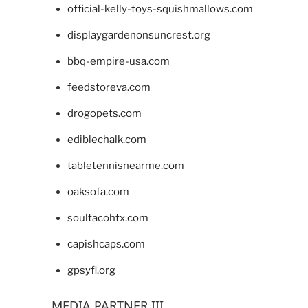
official-kelly-toys-squishmallows.com
displaygardenonsuncrest.org
bbq-empire-usa.com
feedstoreva.com
drogopets.com
ediblechalk.com
tabletennisnearme.com
oaksofa.com
soultacohtx.com
capishcaps.com
gpsyfl.org
MEDIA PARTNER III