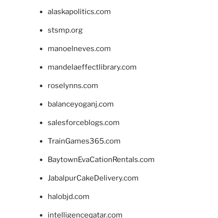
alaskapolitics.com
stsmp.org
manoelneves.com
mandelaeffectlibrary.com
roselynns.com
balanceyoganj.com
salesforceblogs.com
TrainGames365.com
BaytownEvaCationRentals.com
JabalpurCakeDelivery.com
halobjd.com
intelligenceqatar.com