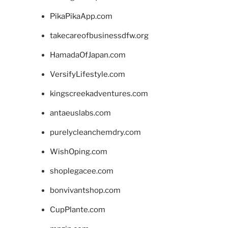
PikaPikaApp.com
takecareofbusinessdfw.org
HamadaOfJapan.com
VersifyLifestyle.com
kingscreekadventures.com
antaeuslabs.com
purelycleanchemdry.com
WishOping.com
shoplegacee.com
bonvivantshop.com
CupPlante.com