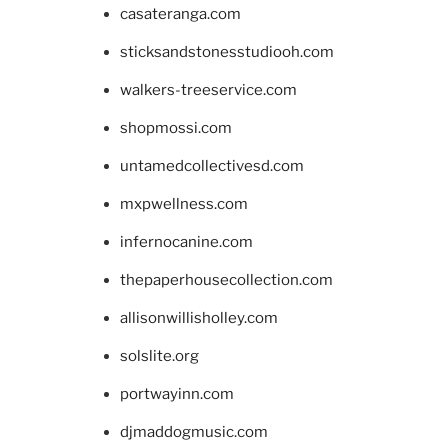
casateranga.com
sticksandstonesstudiooh.com
walkers-treeservice.com
shopmossi.com
untamedcollectivesd.com
mxpwellness.com
infernocanine.com
thepaperhousecollection.com
allisonwillisholley.com
solslite.org
portwayinn.com
djmaddogmusic.com