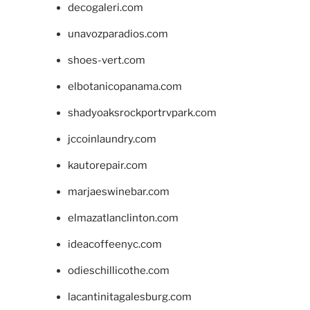
decogaleri.com
unavozparadios.com
shoes-vert.com
elbotanicopanama.com
shadyoaksrockportrvpark.com
jccoinlaundry.com
kautorepair.com
marjaeswinebar.com
elmazatlanclinton.com
ideacoffeenyc.com
odieschillicothe.com
lacantinitagalesburg.com