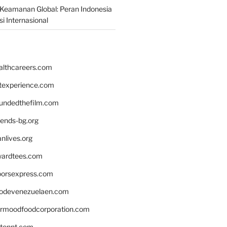
Keamanan Global: Peran Indonesia
i Internasional
althcareers.com
ntexperience.com
undedthefilm.com
iends-bg.org
nlives.org
ardtees.com
loorsexpress.com
odevenezuelaen.com
ermoodfoodcorporation.com
stonnt.com