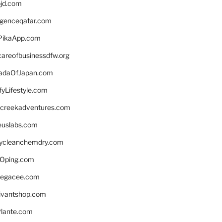
bjd.com
ligenceqatar.com
PikaApp.com
careofbusinessdfw.org
daOfJapan.com
fyLifestyle.com
screekadventures.com
euslabs.com
lycleanchemdry.com
Oping.com
legacee.com
ivantshop.com
lante.com