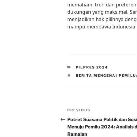
memahami tren dan preferens
dukungan yang maksimal. Se
menjadikan hak pilihnya den
mampu membawa Indonesia ke 
CATEGORIES
PILPRES 2024
TAGS
BERITA MENGENAI PEMILU/
Post
Previous
PREVIOUS
navigation
Post
Potret Suasana Politik dan Sosi
Menuju Pemilu 2024: Analisis 
Ramalan