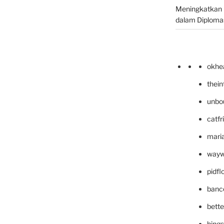
Meningkatkan 
dalam Diplomas
okhe
thei
unbo
catfr
maria
wayw
pidf
banc
bett
hing