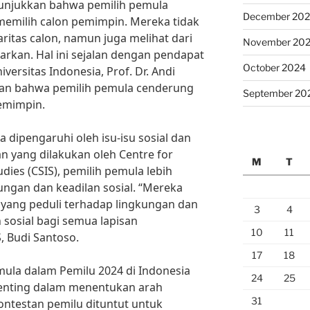
enunjukkan bahwa pemilih pemula
December 20
 memilih calon pemimpin. Mereka tidak
aritas calon, namun juga melihat dari
November 20
rkan. Hal ini sejalan dengan pendapat
October 2024
iversitas Indonesia, Prof. Dr. Andi
an bahwa pemilih pemula cenderung
September 20
emimpin.
a dipengaruhi oleh isu-isu sosial dan
n yang dilakukan oleh Centre for
M
T
udies (CSIS), pemilih pemula lebih
kungan dan keadilan sosial. “Mereka
 yang peduli terhadap lingkungan dan
3
4
sosial bagi semua lapisan
10
11
S, Budi Santoso.
17
18
ula dalam Pemilu 2024 di Indonesia
24
25
penting dalam menentukan arah
31
kontestan pemilu dituntut untuk