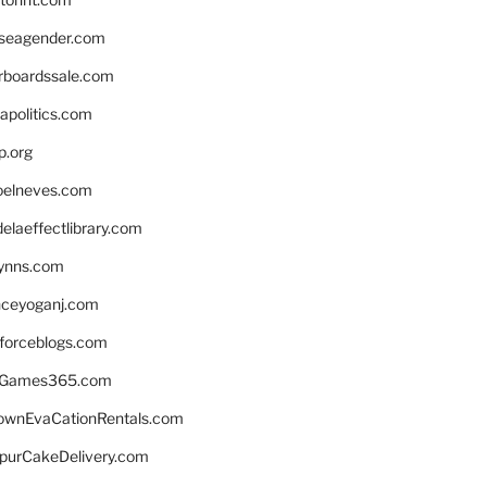
seagender.com
rboardssale.com
apolitics.com
p.org
elneves.com
laeffectlibrary.com
lynns.com
nceyoganj.com
sforceblogs.com
nGames365.com
ownEvaCationRentals.com
lpurCakeDelivery.com