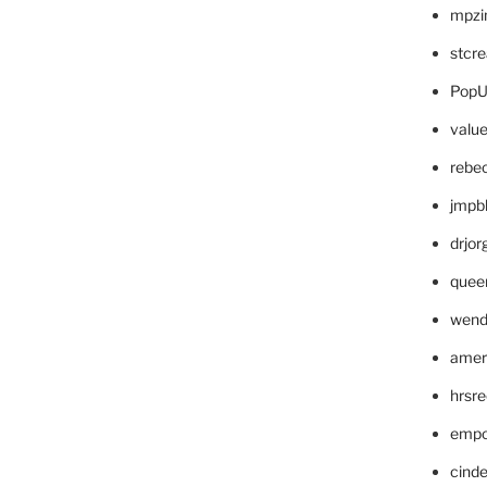
mpzi
stcr
PopU
valu
rebe
jmpb
drjor
quee
wend
amer
hrsr
empc
cinde