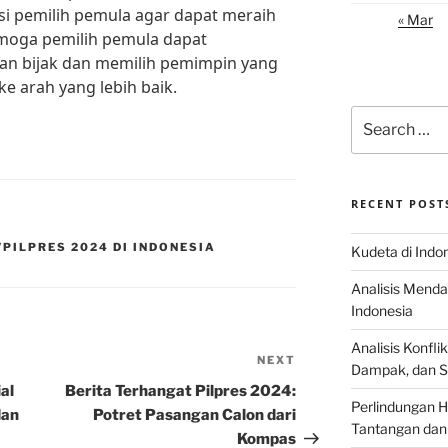
i pemilih pemula agar dapat meraih
« Mar
moga pemilih pemula dapat
gan bijak dan memilih pemimpin yang
arah yang lebih baik.
Search
for:
RECENT POST
PILPRES 2024 DI INDONESIA
Kudeta di Indo
Analisis Menda
Indonesia
Analisis Konflik
NEXT
Next
Dampak, dan S
Post
al
Berita Terhangat Pilpres 2024:
Perlindungan H
dan
Potret Pasangan Calon dari
Tantangan dan
Kompas