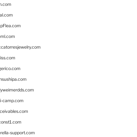
n.com
eal.com
pFlea.com
eml.com
ccatorresjewelry.com
liss.com
gerico.com
nsushipa.com
yweimerdds.com
i-camp.com
eceivables.com
onst1.com
rella-support.com