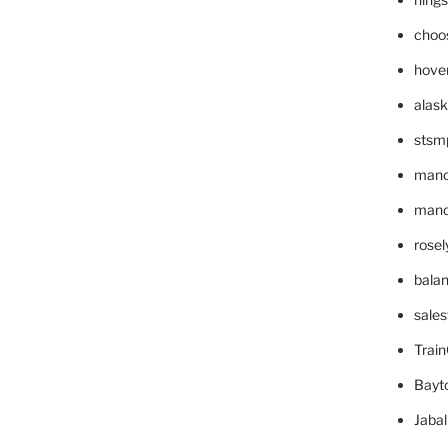
choo
hove
alask
stsm
mano
mande
rose
bala
sale
Trai
Bayt
Jaba