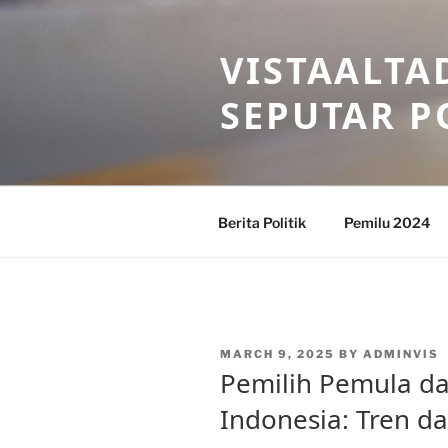
Skip
to
VISTAALTA
content
SEPUTAR P
Berita Politik
Pemilu 2024
POSTED
MARCH 9, 2025
BY
ADMINVIS
ON
Pemilih Pemula da
Indonesia: Tren da