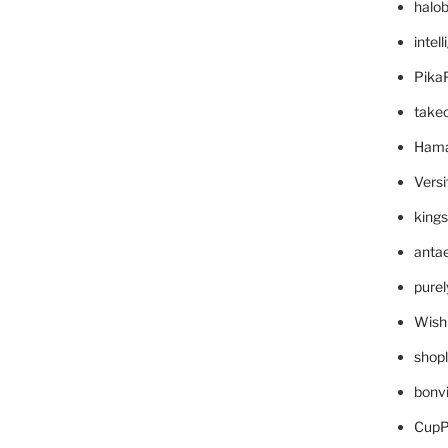
halo
intel
Pika
take
Hama
Versi
king
anta
pure
Wish
shop
bonv
CupP