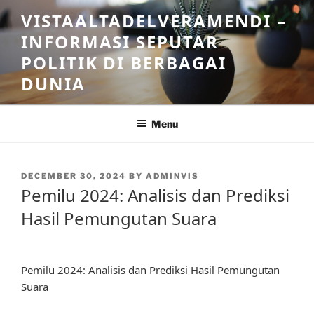
Skip
VISTAALTADELVERAMENDI –
to
INFORMASI SEPUTAR
content
POLITIK DI BERBAGAI
DUNIA
Menu
POSTED
DECEMBER 30, 2024
BY
ADMINVIS
ON
Pemilu 2024: Analisis dan Prediksi
Hasil Pemungutan Suara
Pemilu 2024: Analisis dan Prediksi Hasil Pemungutan
Suara