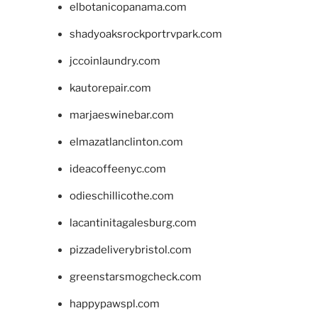
elbotanicopanama.com
shadyoaksrockportrvpark.com
jccoinlaundry.com
kautorepair.com
marjaeswinebar.com
elmazatlanclinton.com
ideacoffeenyc.com
odieschillicothe.com
lacantinitagalesburg.com
pizzadeliverybristol.com
greenstarsmogcheck.com
happypawspl.com