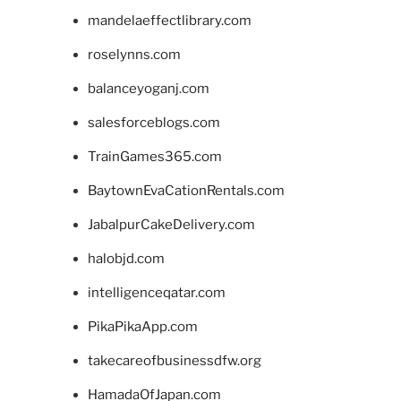
mandelaeffectlibrary.com
roselynns.com
balanceyoganj.com
salesforceblogs.com
TrainGames365.com
BaytownEvaCationRentals.com
JabalpurCakeDelivery.com
halobjd.com
intelligenceqatar.com
PikaPikaApp.com
takecareofbusinessdfw.org
HamadaOfJapan.com