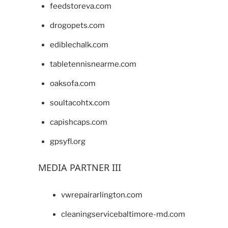
feedstoreva.com
drogopets.com
ediblechalk.com
tabletennisnearme.com
oaksofa.com
soultacohtx.com
capishcaps.com
gpsyfl.org
MEDIA PARTNER III
vwrepairarlington.com
cleaningservicebaltimore-md.com