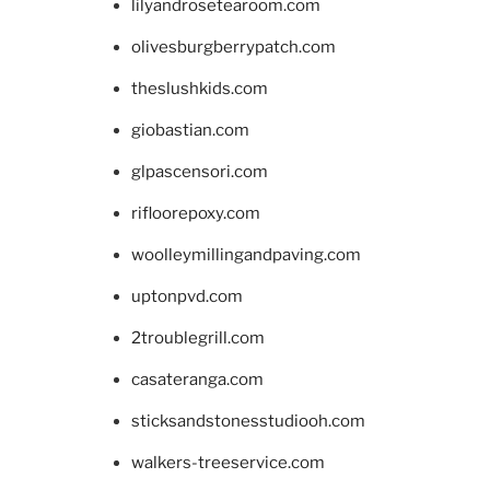
lilyandrosetearoom.com
olivesburgberrypatch.com
theslushkids.com
giobastian.com
glpascensori.com
rifloorepoxy.com
woolleymillingandpaving.com
uptonpvd.com
2troublegrill.com
casateranga.com
sticksandstonesstudiooh.com
walkers-treeservice.com