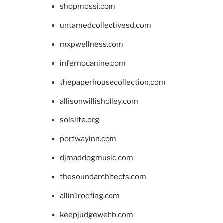
shopmossi.com
untamedcollectivesd.com
mxpwellness.com
infernocanine.com
thepaperhousecollection.com
allisonwillisholley.com
solslite.org
portwayinn.com
djmaddogmusic.com
thesoundarchitects.com
allin1roofing.com
keepjudgewebb.com