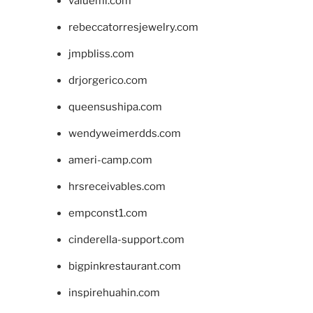
valueml.com
rebeccatorresjewelry.com
jmpbliss.com
drjorgerico.com
queensushipa.com
wendyweimerdds.com
ameri-camp.com
hrsreceivables.com
empconst1.com
cinderella-support.com
bigpinkrestaurant.com
inspirehuahin.com