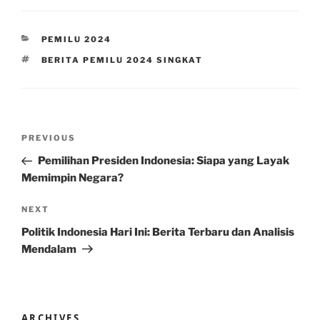
CATEGORIES
PEMILU 2024
TAGS
BERITA PEMILU 2024 SINGKAT
Post
Previous
PREVIOUS
navigation
Post
Pemilihan Presiden Indonesia: Siapa yang Layak
Memimpin Negara?
Next
NEXT
Post
Politik Indonesia Hari Ini: Berita Terbaru dan Analisis
Mendalam
ARCHIVES