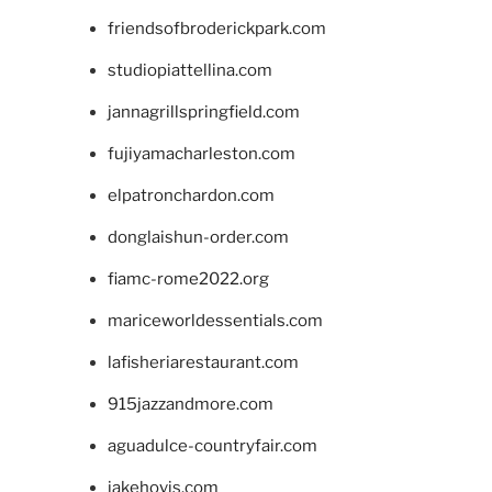
friendsofbroderickpark.com
studiopiattellina.com
jannagrillspringfield.com
fujiyamacharleston.com
elpatronchardon.com
donglaishun-order.com
fiamc-rome2022.org
mariceworldessentials.com
lafisheriarestaurant.com
915jazzandmore.com
aguadulce-countryfair.com
jakehovis.com