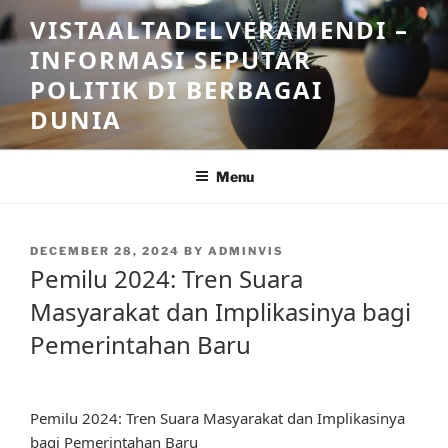
Skip
VISTAALTADELVERAMENDI –
to
INFORMASI SEPUTAR
content
POLITIK DI BERBAGAI
DUNIA
Menu
POSTED
DECEMBER 28, 2024
BY
ADMINVIS
ON
Pemilu 2024: Tren Suara
Masyarakat dan Implikasinya bagi
Pemerintahan Baru
Pemilu 2024: Tren Suara Masyarakat dan Implikasinya
bagi Pemerintahan Baru