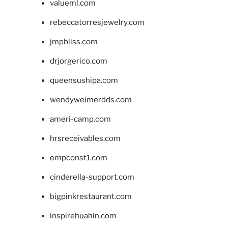
valueml.com
rebeccatorresjewelry.com
jmpbliss.com
drjorgerico.com
queensushipa.com
wendyweimerdds.com
ameri-camp.com
hrsreceivables.com
empconst1.com
cinderella-support.com
bigpinkrestaurant.com
inspirehuahin.com