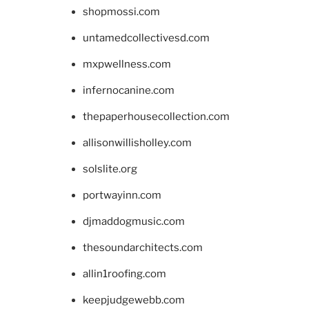
shopmossi.com
untamedcollectivesd.com
mxpwellness.com
infernocanine.com
thepaperhousecollection.com
allisonwillisholley.com
solslite.org
portwayinn.com
djmaddogmusic.com
thesoundarchitects.com
allin1roofing.com
keepjudgewebb.com