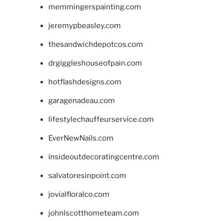
memmingerspainting.com
jeremypbeasley.com
thesandwichdepotcos.com
drgiggleshouseofpain.com
hotflashdesigns.com
garagenadeau.com
lifestylechauffeurservice.com
EverNewNails.com
insideoutdecoratingcentre.com
salvatoresinpoint.com
jovialfloralco.com
johnlscotthometeam.com