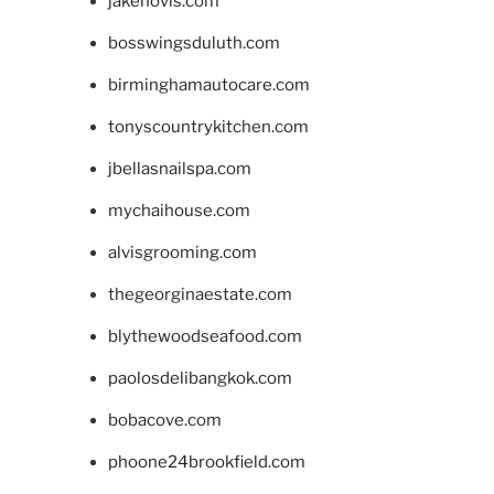
jakehovis.com
bosswingsduluth.com
birminghamautocare.com
tonyscountrykitchen.com
jbellasnailspa.com
mychaihouse.com
alvisgrooming.com
thegeorginaestate.com
blythewoodseafood.com
paolosdelibangkok.com
bobacove.com
phoone24brookfield.com