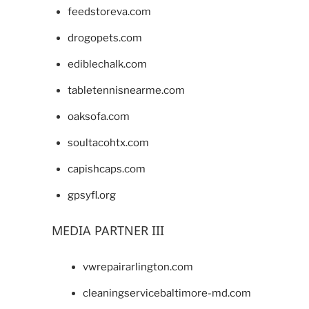
feedstoreva.com
drogopets.com
ediblechalk.com
tabletennisnearme.com
oaksofa.com
soultacohtx.com
capishcaps.com
gpsyfl.org
MEDIA PARTNER III
vwrepairarlington.com
cleaningservicebaltimore-md.com