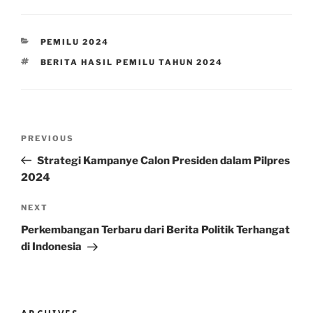
CATEGORIES
PEMILU 2024
TAGS
BERITA HASIL PEMILU TAHUN 2024
Post
Previous
PREVIOUS
navigation
Post
Strategi Kampanye Calon Presiden dalam Pilpres
2024
Next
NEXT
Post
Perkembangan Terbaru dari Berita Politik Terhangat
di Indonesia