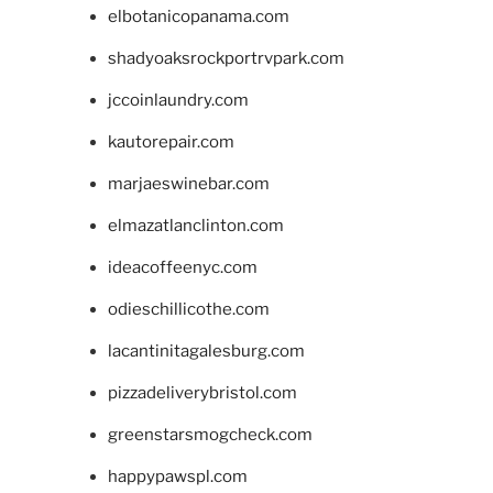
elbotanicopanama.com
shadyoaksrockportrvpark.com
jccoinlaundry.com
kautorepair.com
marjaeswinebar.com
elmazatlanclinton.com
ideacoffeenyc.com
odieschillicothe.com
lacantinitagalesburg.com
pizzadeliverybristol.com
greenstarsmogcheck.com
happypawspl.com