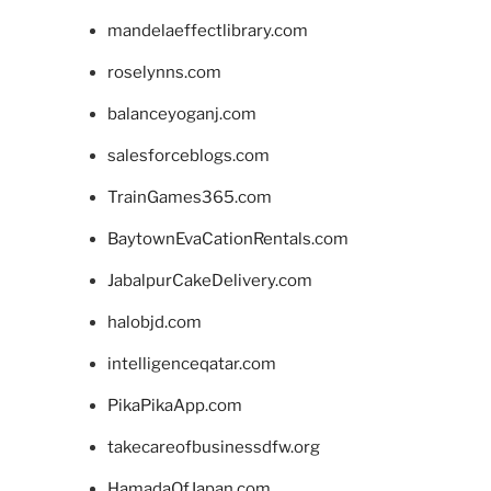
mandelaeffectlibrary.com
roselynns.com
balanceyoganj.com
salesforceblogs.com
TrainGames365.com
BaytownEvaCationRentals.com
JabalpurCakeDelivery.com
halobjd.com
intelligenceqatar.com
PikaPikaApp.com
takecareofbusinessdfw.org
HamadaOfJapan.com