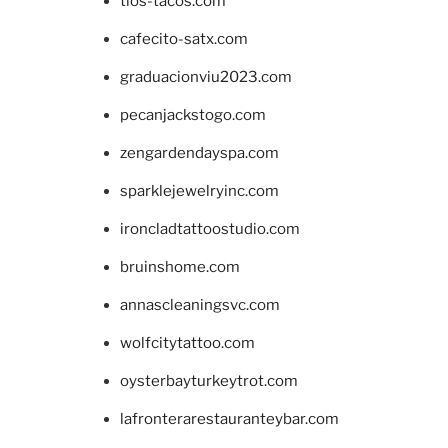
tios-tacos.com
cafecito-satx.com
graduacionviu2023.com
pecanjackstogo.com
zengardendayspa.com
sparklejewelryinc.com
ironcladtattoostudio.com
bruinshome.com
annascleaningsvc.com
wolfcitytattoo.com
oysterbayturkeytrot.com
lafronterarestauranteybar.com