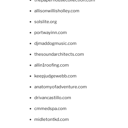
allisonwillisholley.com
solslite.org
portwayinn.com
djmaddogmusic.com
thesoundarchitects.com
allin1roofing.com
keepjudgewebb.com
anatomyofadventure.com
drivancastillo.com
cmmedspa.com
midletontkd.com