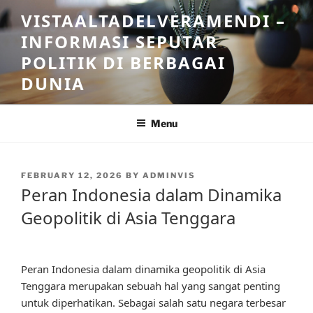
Skip
VISTAALTADELVERAMENDI –
to
INFORMASI SEPUTAR
content
POLITIK DI BERBAGAI
DUNIA
Menu
POSTED
FEBRUARY 12, 2026
BY
ADMINVIS
ON
Peran Indonesia dalam Dinamika
Geopolitik di Asia Tenggara
Peran Indonesia dalam dinamika geopolitik di Asia
Tenggara merupakan sebuah hal yang sangat penting
untuk diperhatikan. Sebagai salah satu negara terbesar