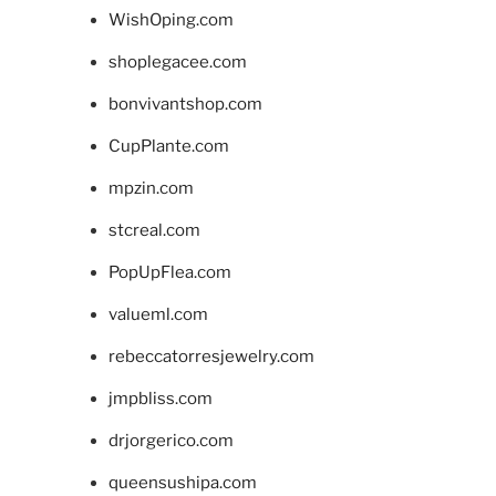
WishOping.com
shoplegacee.com
bonvivantshop.com
CupPlante.com
mpzin.com
stcreal.com
PopUpFlea.com
valueml.com
rebeccatorresjewelry.com
jmpbliss.com
drjorgerico.com
queensushipa.com