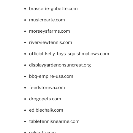
brasserie-gobette.com
musicrearte.com
morseysfarms.com
riverviewtennis.com
official-kelly-toys-squishmallows.com
displaygardenonsuncrest.org
bbq-empire-usa.com
feedstoreva.com
drogopets.com
ediblechalk.com
tabletennisnearme.com
oaksofa.com