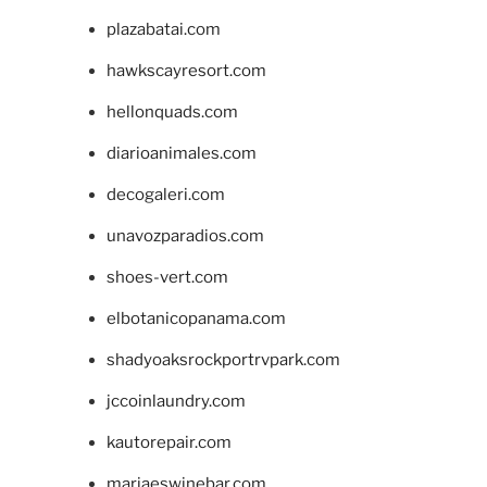
plazabatai.com
hawkscayresort.com
hellonquads.com
diarioanimales.com
decogaleri.com
unavozparadios.com
shoes-vert.com
elbotanicopanama.com
shadyoaksrockportrvpark.com
jccoinlaundry.com
kautorepair.com
marjaeswinebar.com