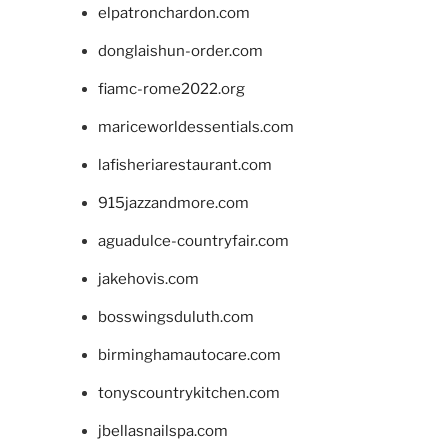
elpatronchardon.com
donglaishun-order.com
fiamc-rome2022.org
mariceworldessentials.com
lafisheriarestaurant.com
915jazzandmore.com
aguadulce-countryfair.com
jakehovis.com
bosswingsduluth.com
birminghamautocare.com
tonyscountrykitchen.com
jbellasnailspa.com