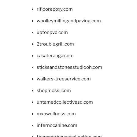
rifloorepoxy.com
woolleymillingandpaving.com
uptonpvd.com
2troublegrill.com
casateranga.com
sticksandstonesstudiooh.com
walkers-treeservice.com
shopmossi.com
untamedcollectivesd.com
mxpwellness.com
infernocanine.com
thepaperhousecollection.com