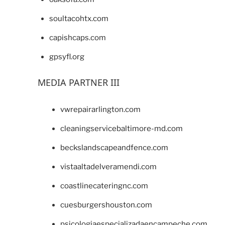
soultacohtx.com
capishcaps.com
gpsyfl.org
MEDIA PARTNER III
vwrepairarlington.com
cleaningservicebaltimore-md.com
beckslandscapeandfence.com
vistaaltadelveramendi.com
coastlinecateringnc.com
cuesburgershouston.com
psicologiaespecializadaencampeche.com