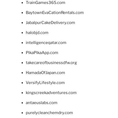
TrainGames365.com
BaytownEvaCationRentals.com
JabalpurCakeDelivery.com
halobjd.com
intelligenceqatar.com
PikaPikaApp.com
takecareofbusinessdfw.org
HamadaOfJapan.com
VersifyLifestyle.com
kingscreekadventures.com
antaeuslabs.com
purelycleanchemdry.com