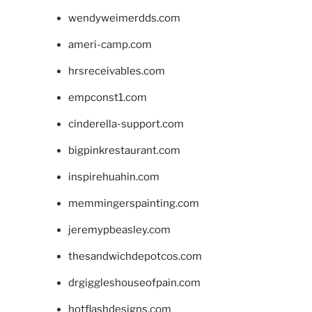
wendyweimerdds.com
ameri-camp.com
hrsreceivables.com
empconst1.com
cinderella-support.com
bigpinkrestaurant.com
inspirehuahin.com
memmingerspainting.com
jeremypbeasley.com
thesandwichdepotcos.com
drgiggleshouseofpain.com
hotflashdesigns.com