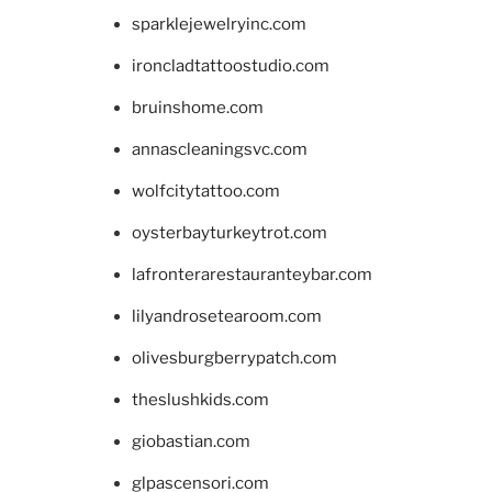
sparklejewelryinc.com
ironcladtattoostudio.com
bruinshome.com
annascleaningsvc.com
wolfcitytattoo.com
oysterbayturkeytrot.com
lafronterarestauranteybar.com
lilyandrosetearoom.com
olivesburgberrypatch.com
theslushkids.com
giobastian.com
glpascensori.com