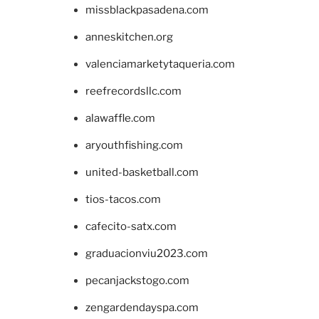
missblackpasadena.com
anneskitchen.org
valenciamarketytaqueria.com
reefrecordsllc.com
alawaffle.com
aryouthfishing.com
united-basketball.com
tios-tacos.com
cafecito-satx.com
graduacionviu2023.com
pecanjackstogo.com
zengardendayspa.com