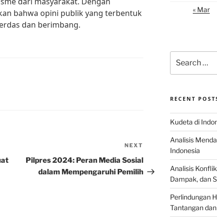
isme dari masyarakat. Dengan
« Mar
kan bahwa opini publik yang terbentuk
cerdas dan berimbang.
Search
for:
RECENT POST
Kudeta di Indo
Analisis Menda
NEXT
Next
Indonesia
Post
uat
Pilpres 2024: Peran Media Sosial
Analisis Konflik
dalam Mempengaruhi Pemilih
Dampak, dan S
Perlindungan H
Tantangan dan