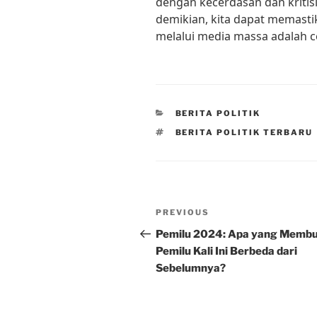
dengan kecerdasan dan kritis
demikian, kita dapat memasti
melalui media massa adalah 
CATEGORIES
BERITA POLITIK
TAGS
BERITA POLITIK TERBARU
Post
Previous
PREVIOUS
navigation
Post
Pemilu 2024: Apa yang Memb
Pemilu Kali Ini Berbeda dari
Sebelumnya?