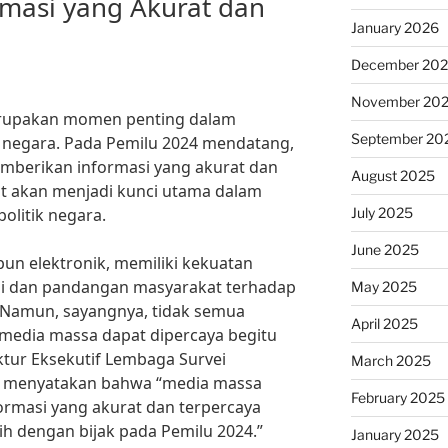
masi yang Akurat dan
January 2026
December 20
November 20
rupakan momen penting dalam
September 20
negara. Pada Pemilu 2024 mendatang,
berikan informasi yang akurat dan
August 2025
t akan menjadi kunci utama dalam
July 2025
olitik negara.
June 2025
un elektronik, memiliki kekuatan
i dan pandangan masyarakat terhadap
May 2025
h. Namun, sayangnya, tidak semua
April 2025
h media massa dapat dipercaya begitu
rektur Eksekutif Lembaga Survei
March 2025
ang menyatakan bahwa “media massa
February 2025
rmasi yang akurat dan terpercaya
h dengan bijak pada Pemilu 2024.”
January 2025