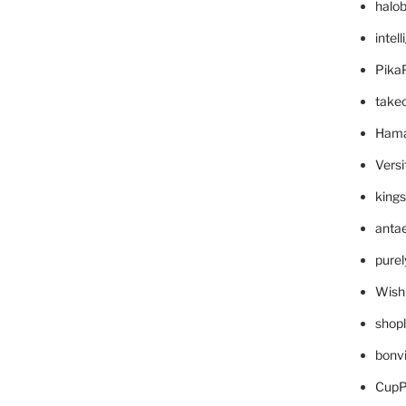
halo
intel
Pika
take
Hama
Versi
king
anta
pure
Wish
shop
bonv
CupP