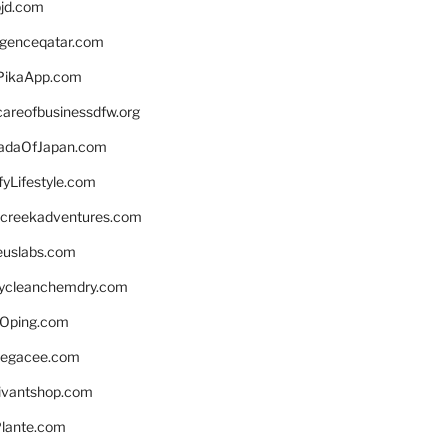
bjd.com
ligenceqatar.com
PikaApp.com
careofbusinessdfw.org
daOfJapan.com
fyLifestyle.com
screekadventures.com
euslabs.com
lycleanchemdry.com
Oping.com
legacee.com
ivantshop.com
lante.com