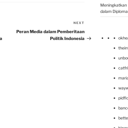
Meningkatkan 
dalam Diplomas
NEXT
Next
Post
Peran Media dalam Pemberitaan
okhe
ia
Politik Indonesia
thei
unbo
catfr
maria
wayw
pidf
banc
bett
hing