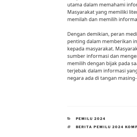
utama dalam memahami inform
Masyarakat yang memiliki lit
memilah dan memilih informas
Dengan demikian, peran medi
penting dalam memberikan in
kepada masyarakat. Masyarak
sumber informasi dan mengem
memilih dengan bijak pada saa
terjebak dalam informasi yan
negara ada di tangan masing-
CATEGORIES
PEMILU 2024
TAGS
BERITA PEMILU 2024 KOM