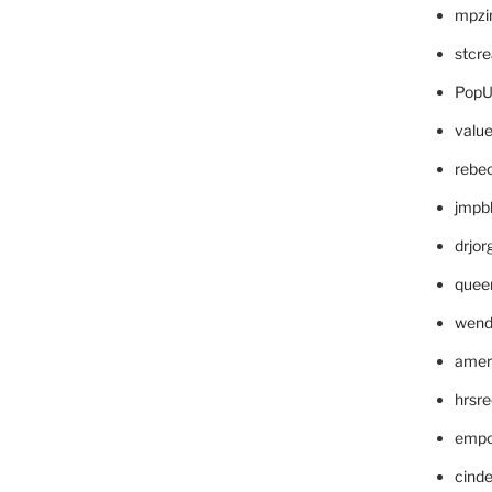
mpzi
stcr
PopU
valu
rebe
jmpb
drjor
quee
wend
amer
hrsr
empc
cinde