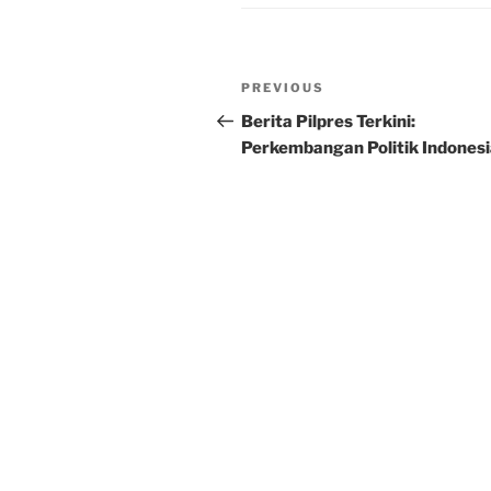
Post
Previous
PREVIOUS
navigation
Post
Berita Pilpres Terkini:
Perkembangan Politik Indones