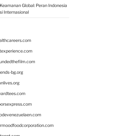
Keamanan Global: Peran Indonesia
i Internasional
althcareers.com
ntexperience.com
undedthefilm.com
iends-bg.org
nlives.org
ardtees.com
loorsexpress.com
odevenezuelaen.com
ermoodfoodcorporation.com
stonnt.com