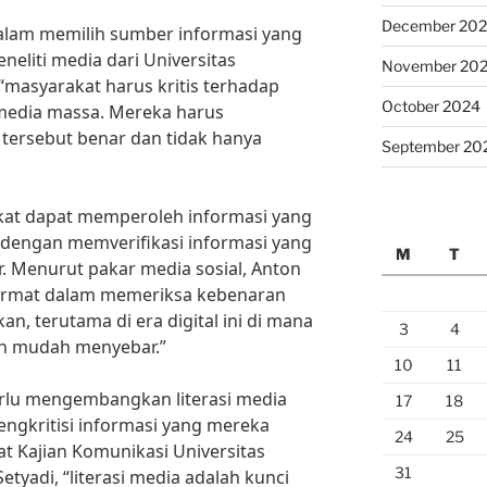
December 20
dalam memilih sumber informasi yang
eliti media dari Universitas
November 20
 “masyarakat harus kritis terhadap
October 2024
 media massa. Mereka harus
tersebut benar dan tidak hanya
September 20
akat dapat memperoleh informasi yang
 dengan memverifikasi informasi yang
M
T
r. Menurut pakar media sosial, Anton
cermat dalam memeriksa kebenaran
n, terutama di era digital ini di mana
3
4
an mudah menyebar.”
10
11
perlu mengembangkan literasi media
17
18
gkritisi informasi yang mereka
24
25
at Kajian Komunikasi Universitas
31
etyadi, “literasi media adalah kunci