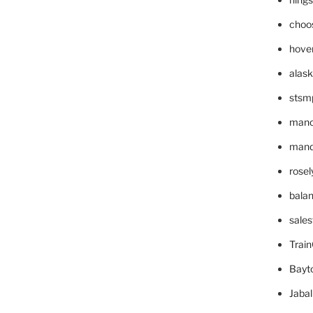
choo
hove
alask
stsm
mano
mande
rose
bala
sale
Trai
Bayt
Jaba