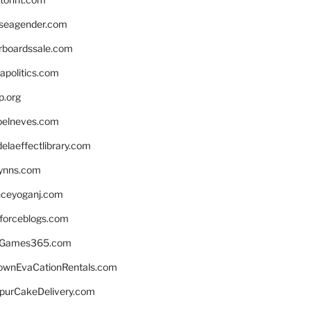
seagender.com
rboardssale.com
apolitics.com
p.org
elneves.com
laeffectlibrary.com
lynns.com
nceyoganj.com
sforceblogs.com
nGames365.com
ownEvaCationRentals.com
lpurCakeDelivery.com