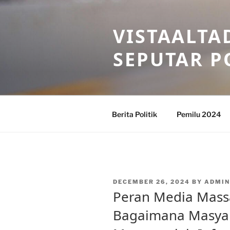
Skip
to
VISTAALTA
content
SEPUTAR P
Berita Politik
Pemilu 2024
POSTED
DECEMBER 26, 2024
BY
ADMIN
ON
Peran Media Mass
Bagaimana Masyar