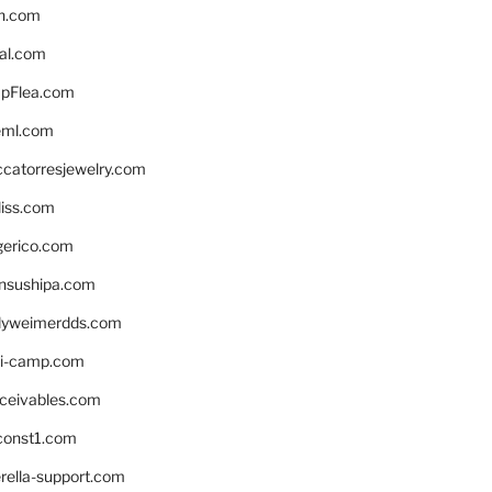
n.com
eal.com
pFlea.com
eml.com
ccatorresjewelry.com
liss.com
gerico.com
nsushipa.com
yweimerdds.com
i-camp.com
eceivables.com
onst1.com
rella-support.com