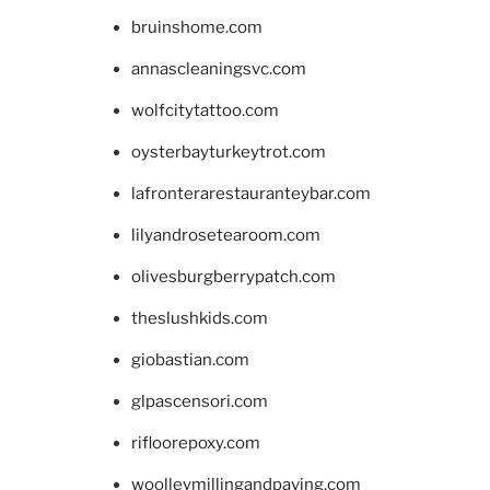
bruinshome.com
annascleaningsvc.com
wolfcitytattoo.com
oysterbayturkeytrot.com
lafronterarestauranteybar.com
lilyandrosetearoom.com
olivesburgberrypatch.com
theslushkids.com
giobastian.com
glpascensori.com
rifloorepoxy.com
woolleymillingandpaving.com