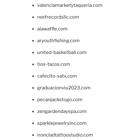
valenciamarketytaqueria.com
reefrecordsllc.com
alawaffle.com
aryouthfishing.com
united-basketball.com
tios-tacos.com
cafecito-satx.com
graduacionviu2023.com
pecanjackstogo.com
zengardendayspa.com
sparklejewelryinc.com
ironcladtattoostudio.com