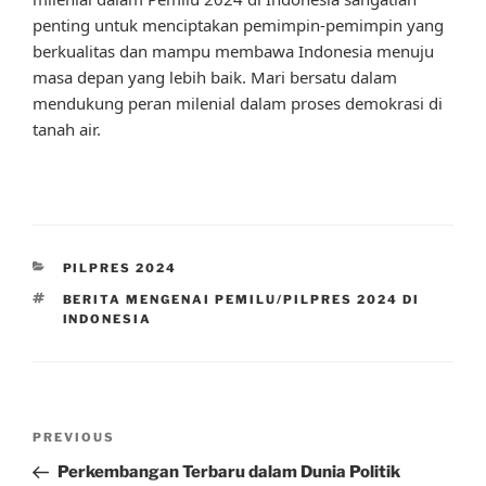
penting untuk menciptakan pemimpin-pemimpin yang
berkualitas dan mampu membawa Indonesia menuju
masa depan yang lebih baik. Mari bersatu dalam
mendukung peran milenial dalam proses demokrasi di
tanah air.
CATEGORIES
PILPRES 2024
TAGS
BERITA MENGENAI PEMILU/PILPRES 2024 DI
INDONESIA
Post
Previous
PREVIOUS
navigation
Post
Perkembangan Terbaru dalam Dunia Politik