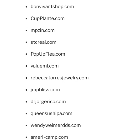
bonvivantshop.com
CupPlante.com
mpzin.com
stcreal.com
PopUpFlea.com
valueml.com
rebeccatorresjewelry.com
jmpbliss.com
drjorgerico.com
queensushipa.com
wendyweimerdds.com
ameri-camp.com