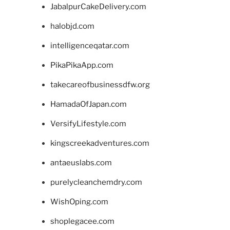
JabalpurCakeDelivery.com
halobjd.com
intelligenceqatar.com
PikaPikaApp.com
takecareofbusinessdfw.org
HamadaOfJapan.com
VersifyLifestyle.com
kingscreekadventures.com
antaeuslabs.com
purelycleanchemdry.com
WishOping.com
shoplegacee.com