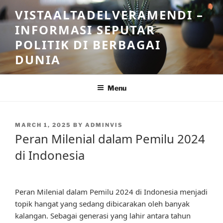
Skip
VISTAALTADELVERAMENDI –
to
INFORMASI SEPUTAR
content
POLITIK DI BERBAGAI
DUNIA
Menu
POSTED
MARCH 1, 2025
BY
ADMINVIS
ON
Peran Milenial dalam Pemilu 2024
di Indonesia
Peran Milenial dalam Pemilu 2024 di Indonesia menjadi
topik hangat yang sedang dibicarakan oleh banyak
kalangan. Sebagai generasi yang lahir antara tahun