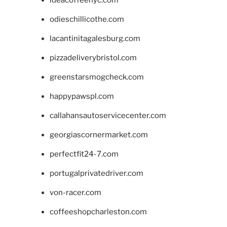
ideacoffeenyc.com
odieschillicothe.com
lacantinitagalesburg.com
pizzadeliverybristol.com
greenstarsmogcheck.com
happypawspl.com
callahansautoservicecenter.com
georgiascornermarket.com
perfectfit24-7.com
portugalprivatedriver.com
von-racer.com
coffeeshopcharleston.com