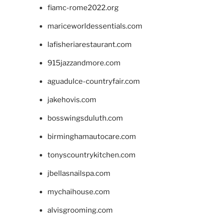
fiamc-rome2022.org
mariceworldessentials.com
lafisheriarestaurant.com
915jazzandmore.com
aguadulce-countryfair.com
jakehovis.com
bosswingsduluth.com
birminghamautocare.com
tonyscountrykitchen.com
jbellasnailspa.com
mychaihouse.com
alvisgrooming.com