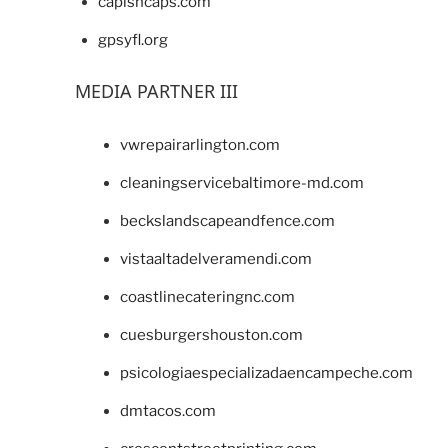
capishcaps.com
gpsyfl.org
MEDIA PARTNER III
vwrepairarlington.com
cleaningservicebaltimore-md.com
beckslandscapeandfence.com
vistaaltadelveramendi.com
coastlinecateringnc.com
cuesburgershouston.com
psicologiaespecializadaencampeche.com
dmtacos.com