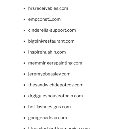
hrsreceivables.com
empconst1.com
cinderella-support.com
bigpinkrestaurant.com
inspirehuahin.com
memmingerspainting.com
jeremypbeasley.com
thesandwichdepotcos.com
drgiggleshouseofpain.com
hotflashdesigns.com
garagenadeau.com
lifestylechauffeurservice.com