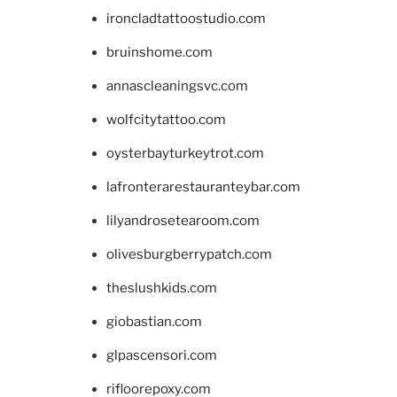
ironcladtattoostudio.com
bruinshome.com
annascleaningsvc.com
wolfcitytattoo.com
oysterbayturkeytrot.com
lafronterarestauranteybar.com
lilyandrosetearoom.com
olivesburgberrypatch.com
theslushkids.com
giobastian.com
glpascensori.com
rifloorepoxy.com