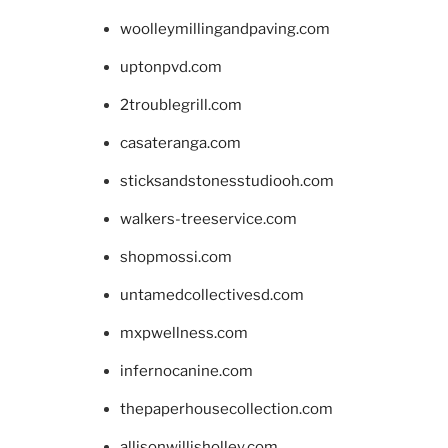
woolleymillingandpaving.com
uptonpvd.com
2troublegrill.com
casateranga.com
sticksandstonesstudiooh.com
walkers-treeservice.com
shopmossi.com
untamedcollectivesd.com
mxpwellness.com
infernocanine.com
thepaperhousecollection.com
allisonwillisholley.com