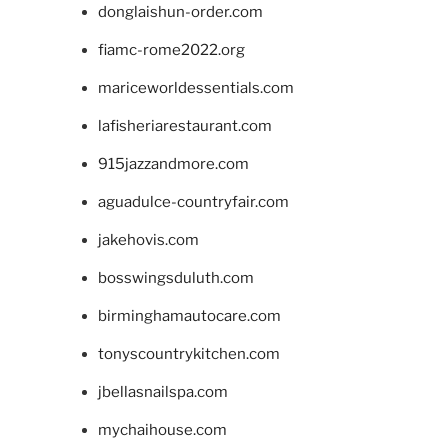
donglaishun-order.com
fiamc-rome2022.org
mariceworldessentials.com
lafisheriarestaurant.com
915jazzandmore.com
aguadulce-countryfair.com
jakehovis.com
bosswingsduluth.com
birminghamautocare.com
tonyscountrykitchen.com
jbellasnailspa.com
mychaihouse.com