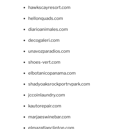
hawkscayresort.com
hellonquads.com
diarioanimales.com
decogaleri.com
unavozparadios.com
shoes-vert.com
elbotanicopanama.com
shadyoaksrockportrvpark.com
jccoinlaundry.com
kautorepair.com
marjaeswinebar.com
elmazatlanclinton.com