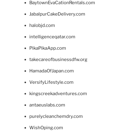
BaytownEvaCationRentals.com
JabalpurCakeDelivery.com
halobjd.com
intelligenceqatar.com
PikaPikaApp.com
takecareofbusinessdfw.org
HamadaOfJapan.com
VersifyLifestyle.com
kingscreekadventures.com
antaeuslabs.com
purelycleanchemdry.com
WishOping.com