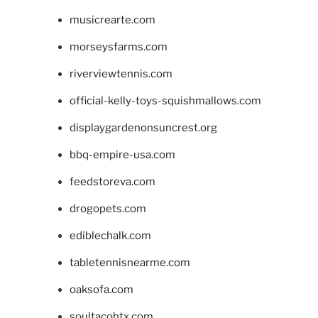
musicrearte.com
morseysfarms.com
riverviewtennis.com
official-kelly-toys-squishmallows.com
displaygardenonsuncrest.org
bbq-empire-usa.com
feedstoreva.com
drogopets.com
ediblechalk.com
tabletennisnearme.com
oaksofa.com
soultacohtx.com