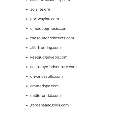
solslite.org
portwayinn.com
djmaddogmusic.com
thesoundarchitects.com
allin1roofing.com
keepjudgewebb.com
anatomyofadventure.com
drivancastillo.com
cmmedspa.com
midletontkd.com
gardensandgrills.com