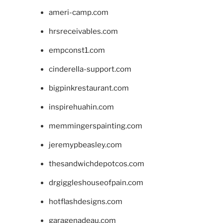
ameri-camp.com
hrsreceivables.com
empconst1.com
cinderella-support.com
bigpinkrestaurant.com
inspirehuahin.com
memmingerspainting.com
jeremypbeasley.com
thesandwichdepotcos.com
drgiggleshouseofpain.com
hotflashdesigns.com
garagenadeau.com