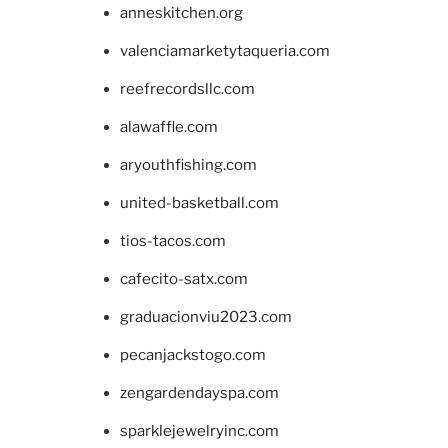
anneskitchen.org
valenciamarketytaqueria.com
reefrecordsllc.com
alawaffle.com
aryouthfishing.com
united-basketball.com
tios-tacos.com
cafecito-satx.com
graduacionviu2023.com
pecanjackstogo.com
zengardendayspa.com
sparklejewelryinc.com