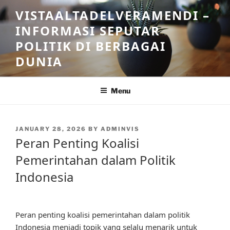
Skip
VISTAALTADELVERAMENDI –
to
INFORMASI SEPUTAR
content
POLITIK DI BERBAGAI
DUNIA
Menu
POSTED
JANUARY 28, 2026
BY
ADMINVIS
ON
Peran Penting Koalisi
Pemerintahan dalam Politik
Indonesia
Peran penting koalisi pemerintahan dalam politik
Indonesia menjadi topik yang selalu menarik untuk