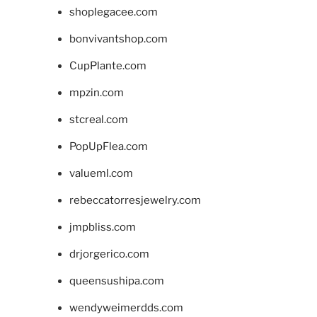
shoplegacee.com
bonvivantshop.com
CupPlante.com
mpzin.com
stcreal.com
PopUpFlea.com
valueml.com
rebeccatorresjewelry.com
jmpbliss.com
drjorgerico.com
queensushipa.com
wendyweimerdds.com