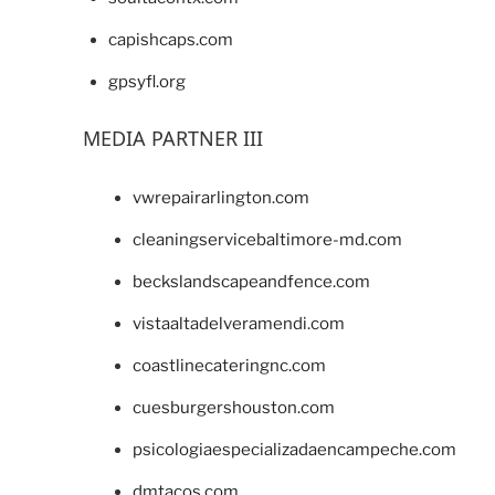
capishcaps.com
gpsyfl.org
MEDIA PARTNER III
vwrepairarlington.com
cleaningservicebaltimore-md.com
beckslandscapeandfence.com
vistaaltadelveramendi.com
coastlinecateringnc.com
cuesburgershouston.com
psicologiaespecializadaencampeche.com
dmtacos.com