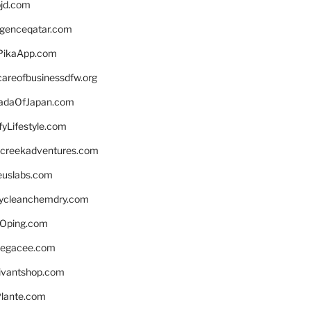
bjd.com
ligenceqatar.com
PikaApp.com
careofbusinessdfw.org
daOfJapan.com
fyLifestyle.com
screekadventures.com
euslabs.com
lycleanchemdry.com
Oping.com
legacee.com
ivantshop.com
lante.com