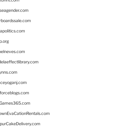
seagender.com
rboardssale.com
apolitics.com
p.org
elneves.com
laeffectlibrary.com
lynns.com
nceyoganj.com
sforceblogs.com
nGames365.com
ownEvaCationRentals.com
lpurCakeDelivery.com