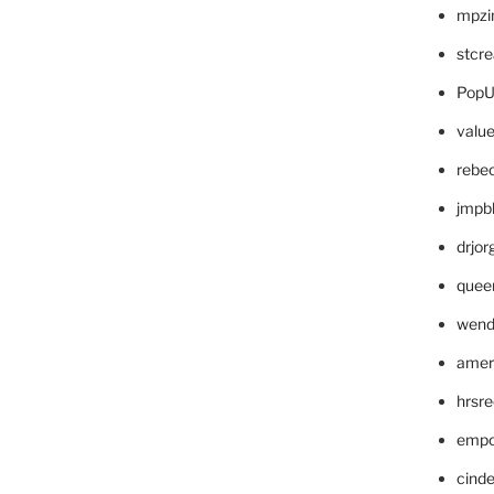
mpzi
stcr
PopU
valu
rebe
jmpb
drjor
quee
wend
amer
hrsr
empc
cinde