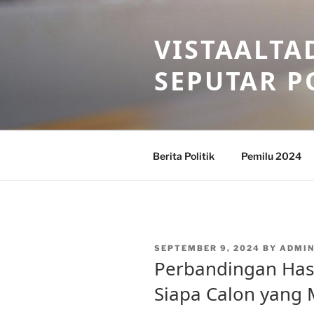
Skip
to
VISTAALTA
content
SEPUTAR P
Berita Politik
Pemilu 2024
POSTED
SEPTEMBER 9, 2024
BY
ADMIN
ON
Perbandingan Hasil
Siapa Calon yang