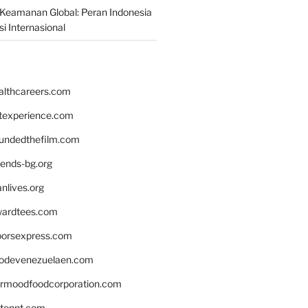
Keamanan Global: Peran Indonesia
i Internasional
althcareers.com
ntexperience.com
undedthefilm.com
iends-bg.org
nlives.org
ardtees.com
loorsexpress.com
odevenezuelaen.com
ermoodfoodcorporation.com
stonnt.com