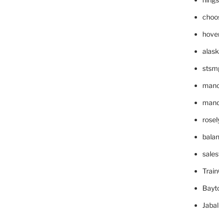
choo
hove
alask
stsm
mano
mande
rose
bala
sale
Trai
Bayt
Jaba