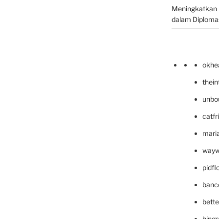
Meningkatkan 
dalam Diplomas
okhe
thei
unbo
catfr
maria
wayw
pidf
banc
bett
hing