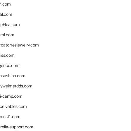
n.com
eal.com
pFlea.com
eml.com
ccatorresjewelry.com
liss.com
gerico.com
nsushipa.com
yweimerdds.com
i-camp.com
eceivables.com
onst1.com
rella-support.com