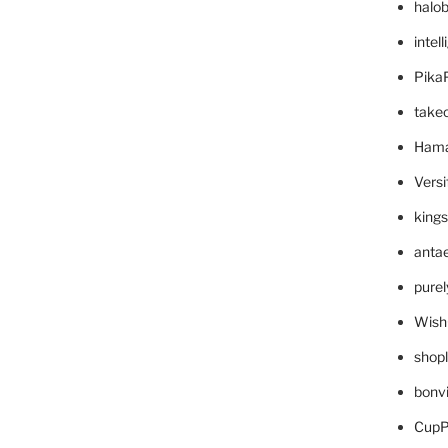
halo
intel
Pika
take
Hama
Versi
king
anta
pure
Wish
shop
bonv
CupP