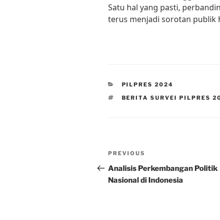
Satu hal yang pasti, perbandin
terus menjadi sorotan publik 
CATEGORIES
PILPRES 2024
TAGS
BERITA SURVEI PILPRES 2
Post
Previous
PREVIOUS
navigation
Post
Analisis Perkembangan Politik
Nasional di Indonesia