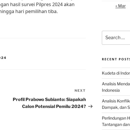
gan hasil survei Pilpres 2024 akan
« Mar
hingga hari pemilihan tiba.
Search
for:
024
RECENT POST
Kudeta di Indo
Analisis Menda
Indonesia
NEXT
Next
Post
Profil Prabowo Subianto: Siapakah
Analisis Konflik
Calon Potensial Pemilu 2024?
Dampak, dan S
Perlindungan H
Tantangan dan