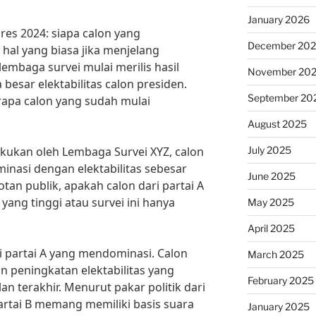
January 2026
pres 2024: siapa calon yang
December 20
al yang biasa jika menjelang
lembaga survei mulai merilis hasil
November 20
besar elektabilitas calon presiden.
September 20
rapa calon yang sudah mulai
August 2025
July 2025
akukan oleh Lembaga Survei XYZ, calon
inasi dengan elektabilitas sebesar
June 2025
otan publik, apakah calon dari partai A
ang tinggi atau survei ini hanya
May 2025
April 2025
i partai A yang mendominasi. Calon
March 2025
n peningkatan elektabilitas yang
February 2025
an terakhir. Menurut pakar politik dari
partai B memang memiliki basis suara
January 2025