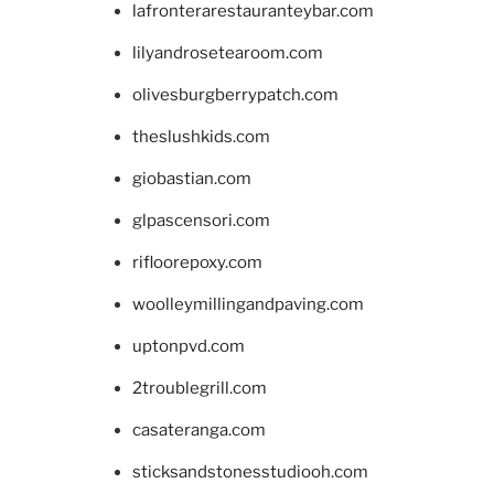
lafronterarestauranteybar.com
lilyandrosetearoom.com
olivesburgberrypatch.com
theslushkids.com
giobastian.com
glpascensori.com
rifloorepoxy.com
woolleymillingandpaving.com
uptonpvd.com
2troublegrill.com
casateranga.com
sticksandstonesstudiooh.com