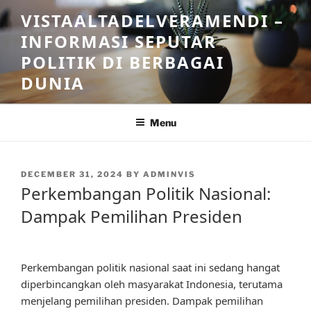
Skip
VISTAALTADELVERAMENDI –
to
INFORMASI SEPUTAR
content
POLITIK DI BERBAGAI
DUNIA
Menu
POSTED
DECEMBER 31, 2024
BY
ADMINVIS
ON
Perkembangan Politik Nasional:
Dampak Pemilihan Presiden
Perkembangan politik nasional saat ini sedang hangat
diperbincangkan oleh masyarakat Indonesia, terutama
menjelang pemilihan presiden. Dampak pemilihan