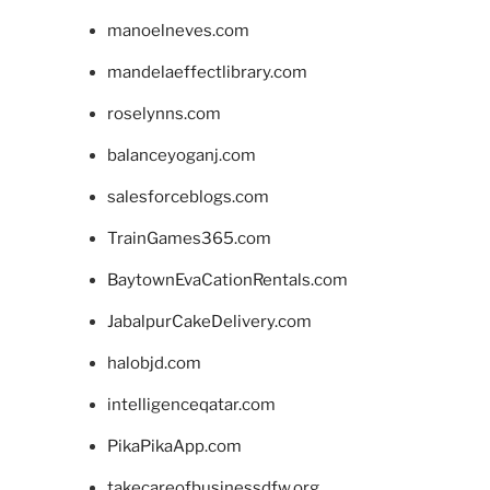
manoelneves.com
mandelaeffectlibrary.com
roselynns.com
balanceyoganj.com
salesforceblogs.com
TrainGames365.com
BaytownEvaCationRentals.com
JabalpurCakeDelivery.com
halobjd.com
intelligenceqatar.com
PikaPikaApp.com
takecareofbusinessdfw.org