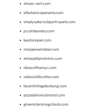
shoes-vert.com
elbotanicopanama.com
shadyoaksrockportrvpark.com
jccoinlaundry.com
kautorepair.com
marjaeswinebar.com
elmazatlanclinton.com
ideacoffeenyc.com
odieschillicothe.com
lacantinitagalesburg.com
pizzadeliverybristol.com
greenstarsmogcheck.com