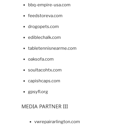
bbq-empire-usa.com
feedstoreva.com
drogopets.com
ediblechalk.com
tabletennisnearme.com
oaksofa.com
soultacohtx.com
capishcaps.com
gpsyfl.org
MEDIA PARTNER III
vwrepairarlington.com