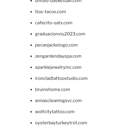
united-basketball.com
tios-tacos.com
cafecito-satx.com
graduacionviu2023.com
pecanjackstogo.com
zengardendayspa.com
sparklejewelryinc.com
ironcladtattoostudio.com
bruinshome.com
annascleaningsvc.com
wolfcitytattoo.com
oysterbayturkeytrot.com