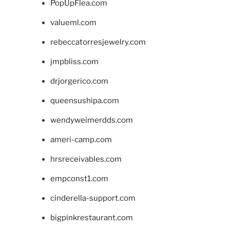
PopUpFlea.com
valueml.com
rebeccatorresjewelry.com
jmpbliss.com
drjorgerico.com
queensushipa.com
wendyweimerdds.com
ameri-camp.com
hrsreceivables.com
empconst1.com
cinderella-support.com
bigpinkrestaurant.com