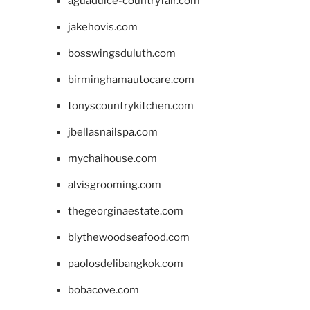
aguadulce-countryfair.com
jakehovis.com
bosswingsduluth.com
birminghamautocare.com
tonyscountrykitchen.com
jbellasnailspa.com
mychaihouse.com
alvisgrooming.com
thegeorginaestate.com
blythewoodseafood.com
paolosdelibangkok.com
bobacove.com