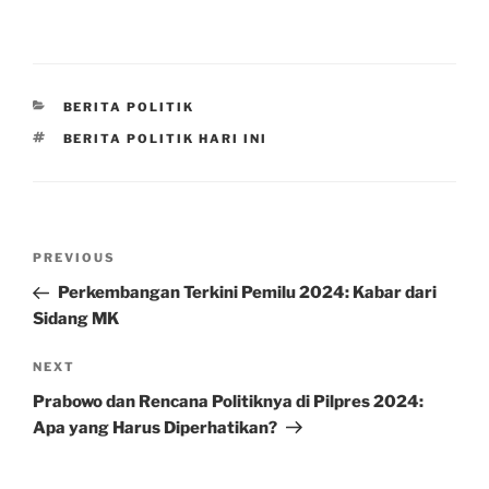
CATEGORIES
BERITA POLITIK
TAGS
BERITA POLITIK HARI INI
Post
Previous
PREVIOUS
navigation
Post
Perkembangan Terkini Pemilu 2024: Kabar dari
Sidang MK
Next
NEXT
Post
Prabowo dan Rencana Politiknya di Pilpres 2024:
Apa yang Harus Diperhatikan?