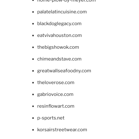
home-plow-by-meyer.com
palatelatincuisine.com
blackdoglegacy.com
eatvivahouston.com
thebigshowok.com
chimeandstave.com
greatwallseafoodny.com
theloverose.com
gabriovoice.com
resinflowart.com
p-sports.net
korsairstreetwear.com