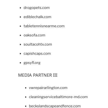
drogopets.com
ediblechalk.com
tabletennisnearme.com
oaksofa.com
soultacohtx.com
capishcaps.com
gpsyfl.org
MEDIA PARTNER III
vwrepairarlington.com
cleaningservicebaltimore-md.com
beckslandscapeandfence.com