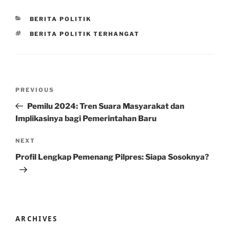
CATEGORIES
BERITA POLITIK
TAGS
BERITA POLITIK TERHANGAT
Post
Previous
PREVIOUS
navigation
Post
Pemilu 2024: Tren Suara Masyarakat dan
Implikasinya bagi Pemerintahan Baru
Next
NEXT
Post
Profil Lengkap Pemenang Pilpres: Siapa Sosoknya?
ARCHIVES