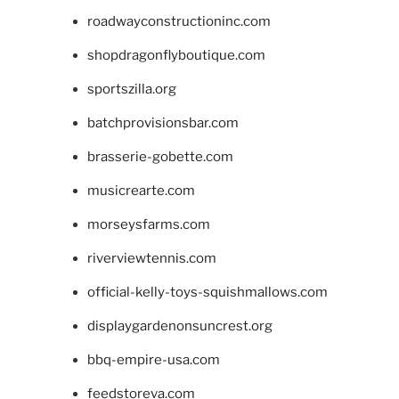
roadwayconstructioninc.com
shopdragonflyboutique.com
sportszilla.org
batchprovisionsbar.com
brasserie-gobette.com
musicrearte.com
morseysfarms.com
riverviewtennis.com
official-kelly-toys-squishmallows.com
displaygardenonsuncrest.org
bbq-empire-usa.com
feedstoreva.com