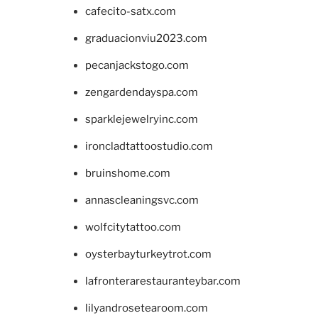
cafecito-satx.com
graduacionviu2023.com
pecanjackstogo.com
zengardendayspa.com
sparklejewelryinc.com
ironcladtattoostudio.com
bruinshome.com
annascleaningsvc.com
wolfcitytattoo.com
oysterbayturkeytrot.com
lafronterarestauranteybar.com
lilyandrosetearoom.com