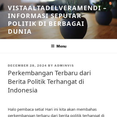
Skip
VISTAALTADELVERAMENDI –
to
INFORMASI SEPUTAR
content
POLITIK DI BERBAGAI
DUNIA
Menu
POSTED
DECEMBER 28, 2024
BY
ADMINVIS
ON
Perkembangan Terbaru dari
Berita Politik Terhangat di
Indonesia
Halo pembaca setia! Hari ini kita akan membahas
perkembangan terbaru dari berita politik terhangat di