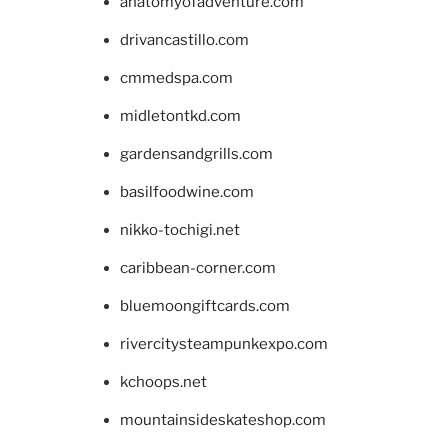
anatomyofadventure.com
drivancastillo.com
cmmedspa.com
midletontkd.com
gardensandgrills.com
basilfoodwine.com
nikko-tochigi.net
caribbean-corner.com
bluemoongiftcards.com
rivercitysteampunkexpo.com
kchoops.net
mountainsideskateshop.com