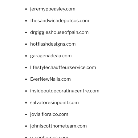
jeremypbeasley.com
thesandwichdepotcos.com
drgiggleshouseofpain.com
hotflashdesigns.com
garagenadeau.com
lifestylechauffeurservice.com
EverNewNails.com
insideoutdecoratingcentre.com
salvatoresinpoint.com
jovialfloralco.com
johnlscotthometeam.com
u-seehomes.com