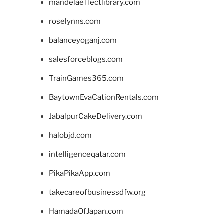
mandelaeffectlibrary.com
roselynns.com
balanceyoganj.com
salesforceblogs.com
TrainGames365.com
BaytownEvaCationRentals.com
JabalpurCakeDelivery.com
halobjd.com
intelligenceqatar.com
PikaPikaApp.com
takecareofbusinessdfw.org
HamadaOfJapan.com