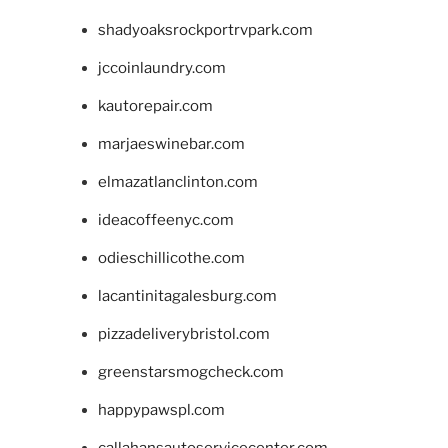
shadyoaksrockportrvpark.com
jccoinlaundry.com
kautorepair.com
marjaeswinebar.com
elmazatlanclinton.com
ideacoffeenyc.com
odieschillicothe.com
lacantinitagalesburg.com
pizzadeliverybristol.com
greenstarsmogcheck.com
happypawspl.com
callahansautoservicecenter.com