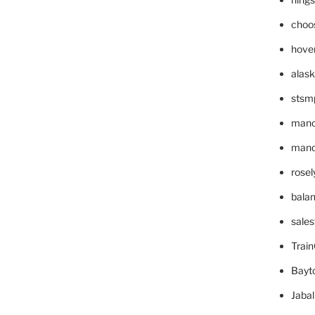
choo
hove
alask
stsm
mano
mande
rose
bala
sale
Trai
Bayt
Jaba