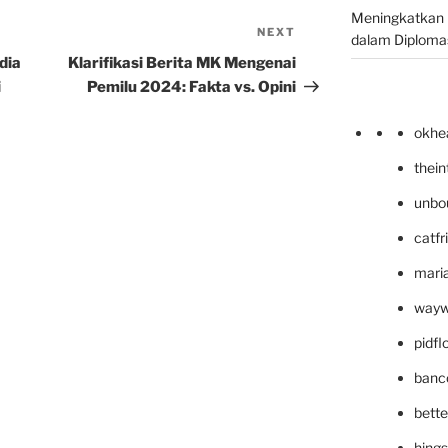
Meningkatkan 
NEXT
Next
dalam Diplomas
Post
dia
Klarifikasi Berita MK Mengenai
i
Pemilu 2024: Fakta vs. Opini
okhe
thei
unbo
catfr
maria
wayw
pidf
banc
bett
hing