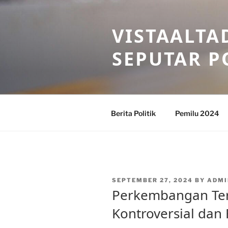
Skip
to
VISTAALTA
content
SEPUTAR P
Berita Politik
Pemilu 2024
POSTED
SEPTEMBER 27, 2024
BY
ADMI
ON
Perkembangan Terb
Kontroversial dan