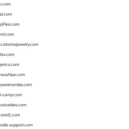
n.com
eal.com
pFlea.com
eml.com
ccatorresjewelry.com
liss.com
gerico.com
nsushipa.com
yweimerdds.com
i-camp.com
eceivables.com
onst1.com
rella-support.com