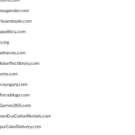
seagender.com
rboardssale.com
apolitics.com
p.org
elneves.com
laeffectlibrary.com
lynns.com
nceyoganj.com
sforceblogs.com
nGames365.com
ownEvaCationRentals.com
lpurCakeDelivery.com