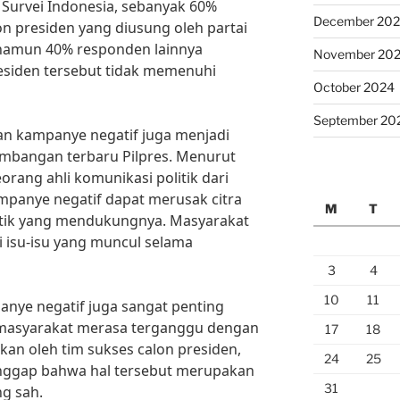
Survei Indonesia, sebanyak 60%
December 20
n presiden yang diusung oleh partai
 namun 40% responden lainnya
November 20
siden tersebut tidak memenuhi
October 2024
September 20
ngan kampanye negatif juga menjadi
mbangan terbaru Pilpres. Menurut
orang ahli komunikasi politik dari
mpanye negatif dapat merusak citra
M
T
litik yang mendukungnya. Masyarakat
 isu-isu yang muncul selama
3
4
10
11
nye negatif juga sangat penting
 masyarakat merasa terganggu dengan
17
18
kan oleh tim sukses calon presiden,
24
25
ggap bahwa hal tersebut merupakan
31
ng sah.