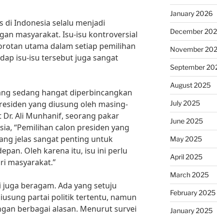
January 2026
 di Indonesia selalu menjadi
December 20
gan masyarakat. Isu-isu kontroversial
orotan utama dalam setiap pemilihan
November 20
dap isu-isu tersebut juga sangat
September 20
August 2025
 yang sedang hangat diperbincangkan
July 2025
presiden yang diusung oleh masing-
t Dr. Ali Munhanif, seorang pakar
June 2025
esia, “Pemilihan calon presiden yang
yang jelas sangat penting untuk
May 2025
an. Oleh karena itu, isu ini perlu
April 2025
ri masyarakat.”
March 2025
i juga beragam. Ada yang setuju
February 2025
usung partai politik tertentu, namun
gan berbagai alasan. Menurut survei
January 2025