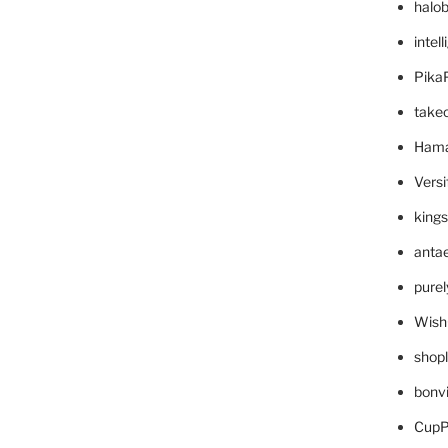
halo
intel
Pika
take
Hama
Versi
king
anta
pure
Wish
shop
bonv
CupP