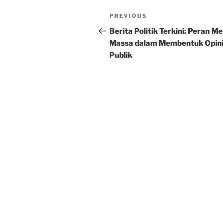
Post
Previous
PREVIOUS
navigation
Post
Berita Politik Terkini: Peran Me
Massa dalam Membentuk Opin
Publik