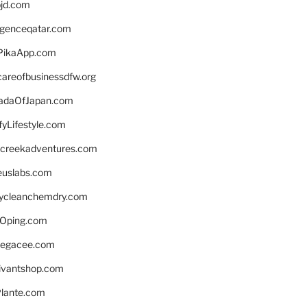
bjd.com
ligenceqatar.com
PikaApp.com
careofbusinessdfw.org
daOfJapan.com
fyLifestyle.com
screekadventures.com
euslabs.com
lycleanchemdry.com
Oping.com
legacee.com
ivantshop.com
lante.com