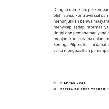
Dengan demikian, perkembang
oleh isu-isu kontroversial da
menunjukkan bahwa masyaraka
menyikapi setiap informasi ya
tinggi dan pemahaman yang m
menjadi kunci utama dalam m
Semoga Pilpres kali ini dapat
serta menghasilkan pemimpin 
CATEGORIES
PILPRES 2024
TAGS
BERITA PILPRES TERBARU