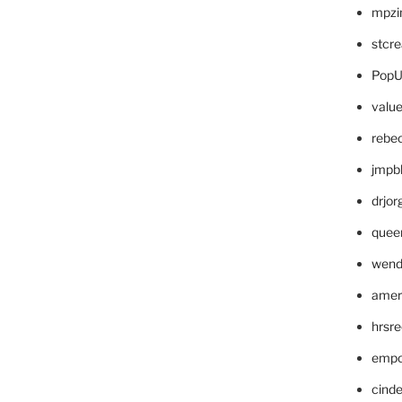
mpzi
stcr
PopU
valu
rebe
jmpb
drjor
quee
wend
amer
hrsr
empc
cinde