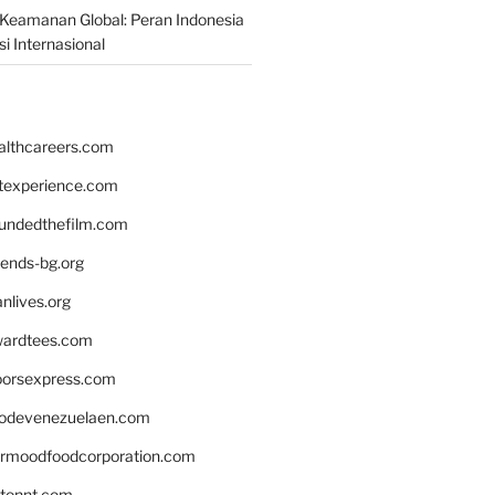
Keamanan Global: Peran Indonesia
i Internasional
althcareers.com
ntexperience.com
undedthefilm.com
iends-bg.org
nlives.org
ardtees.com
loorsexpress.com
odevenezuelaen.com
ermoodfoodcorporation.com
stonnt.com